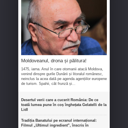
Moldoveanul, drona și pălitura!
1475, iarna. Anul în care otomanii atacă Moldova,
venind dinspre gurile Dunării și litoralul românesc,
neinclus la acea dată pe agenda agențiilor europene
de turism. Spahii, cât frunză și...
Desertul verii care a cucerit România: De ce
toată lumea pune în coș înghețata Gelatelli de la
Lidl
Tradiția Banatului pe ecranul internațional:
Filmul „Ultimul ingredient”, înscris în