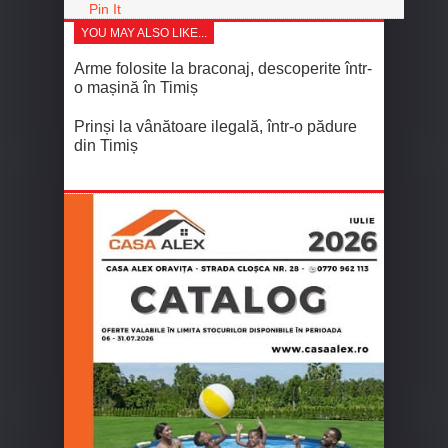
Pin It
YOU MAY ALSO LIKE...
Arme folosite la braconaj, descoperite într-
o mașină în Timiș
Prinși la vânătoare ilegală, într-o pădure
din Timiș