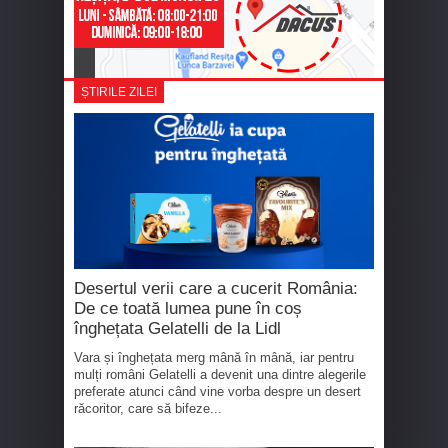
ȘTIRILE ZILEI
Desertul verii care a cucerit România:
De ce toată lumea pune în coș
înghețata Gelatelli de la Lidl
Vara și înghețata merg mână în mână, iar pentru
mulți români Gelatelli a devenit una dintre alegerile
preferate atunci când vine vorba despre un desert
răcoritor, care să bifeze...