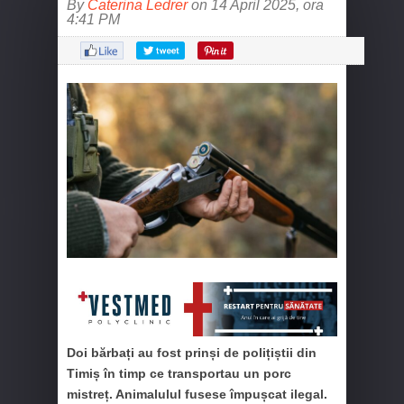
By
Caterina Ledrer
on 14 April 2025, ora
4:41 PM
Doi bărbați au fost prinși de polițiștii din
Timiș în timp ce transportau un porc
mistreț. Animalulul fusese împușcat ilegal.