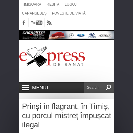
TIMIȘOARA
REȘIȚA
LUGOJ
CARANSEBEȘ
POVESTE DE VIAȚĂ
MENIU
Prinși în flagrant, în Timiș,
cu porcul mistreț împușcat
ilegal