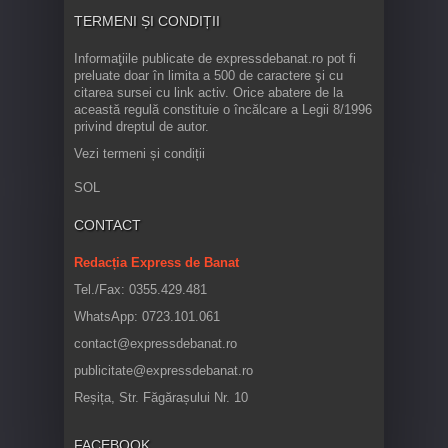
TERMENI ȘI CONDIȚII
Informaţiile publicate de expressdebanat.ro pot fi
preluate doar în limita a 500 de caractere şi cu
citarea sursei cu link activ. Orice abatere de la
această regulă constituie o încălcare a Legii 8/1996
privind dreptul de autor.
Vezi termeni și condiții
SOL
CONTACT
Redacția Express de Banat
Tel./Fax: 0355.429.481
WhatsApp: 0723.101.061
contact@expressdebanat.ro
publicitate@expressdebanat.ro
Reșița, Str. Făgărașului Nr. 10
FACEBOOK