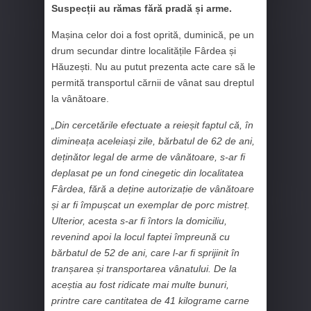
Suspecții au rămas fără pradă și arme.
Mașina celor doi a fost oprită, duminică, pe un
drum secundar dintre localitățile Fârdea și
Hăuzești. Nu au putut prezenta acte care să le
permită transportul cărnii de vânat sau dreptul
la vânătoare.
„Din cercetările efectuate a reieșit faptul că, în
dimineața aceleiași zile, bărbatul de 62 de ani,
deținător legal de arme de vânătoare, s-ar fi
deplasat pe un fond cinegetic din localitatea
Fârdea, fără a deține autorizație de vânătoare
și ar fi împușcat un exemplar de porc mistreț.
Ulterior, acesta s-ar fi întors la domiciliu,
revenind apoi la locul faptei împreună cu
bărbatul de 52 de ani, care l-ar fi sprijinit în
tranșarea și transportarea vânatului. De la
aceștia au fost ridicate mai multe bunuri,
printre care cantitatea de 41 kilograme carne