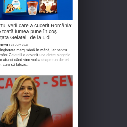
tul verii care a cucerit România:
 toată lumea pune în coș
țata Gelatelli de la Lidl
agomir
| 28 July 2026
 înghețata merg mână în mână, iar pentru
omâni Gelatelli a devenit una dintre alegerile
te atunci când vine vorba despre un desert
r, care să bifeze...