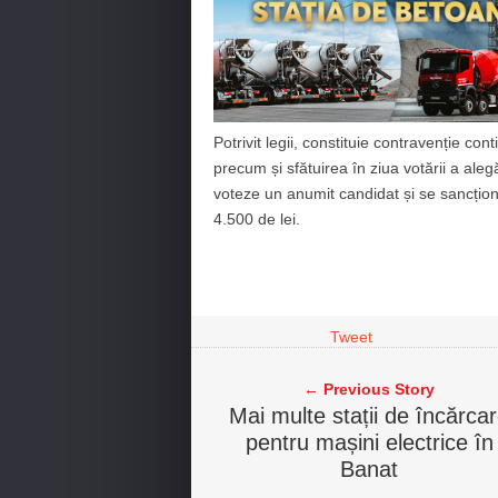
Potrivit legii, constituie contravenție c
precum și sfătuirea în ziua votării a alegă
voteze un anumit candidat și se sancțio
4.500 de lei.
Tweet
← Previous Story
Mai multe stații de încărca
pentru mașini electrice în
Banat