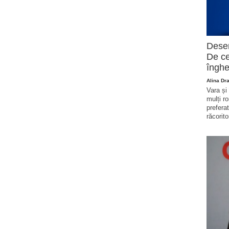
Deser
De ce
înghe
Alina Dr
Vara și
mulți r
prefera
răcorito