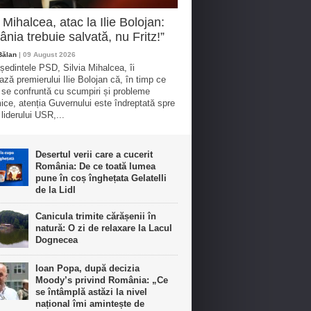
a Mihalcea, atac la Ilie Bolojan:
nia trebuie salvată, nu Fritz!”
Bălan
| 09 August 2026
ședintele PSD, Silvia Mihalcea, îi
ază premierului Ilie Bolojan că, în timp ce
 se confruntă cu scumpiri și probleme
ce, atenția Guvernului este îndreptată spre
 liderului USR,...
Desertul verii care a cucerit
România: De ce toată lumea
pune în coș înghețata Gelatelli
de la Lidl
Canicula trimite cărășenii în
natură: O zi de relaxare la Lacul
Dognecea
Ioan Popa, după decizia
Moody’s privind România: „Ce
se întâmplă astăzi la nivel
național îmi amintește de