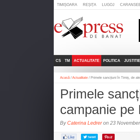
TIMIȘOARA
REȘIȚA
LUGOJ
CARANSE
CS
TM
ACTUALITATE
POLITICA
JUSTITI
REȘIȚA
LUGOJ
ADMINISTRATIE
EXPRESSLIVE
Acasă
/
Actualitate
/
Primele sancțiuni în Timiș, de a
CARANSEBEȘ
TIMIȘOARA
NAȚIONAL
INTERVIURILE
EXPRESS
Primele sancți
ANINA
SOCIAL
BĂILE HERCULANE
UTILE
campanie pe
BOCŞA
MOLDOVA NOUĂ
By
Caterina Ledrer
on 23 November 
ORAVIȚA
OȚELU ROŞU