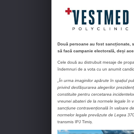
Două persoane au fost sancționate, sâ
să facă campanie electorală, deși acea
Cele două au distrubuit mesaje de prop
îndemnuri de a vota cu un anumit candidat
„În urma imaginilor apărute în spațiul pub
privind desfășurarea alegerilor prezidenț
constituite pentru cercetarea incidentelor 
vreunei abateri de la normele legale în vi
sancțiune contravențională în valoare de 
normelor legale prevăzute de Legea 370
transmis IPJ Timiș.