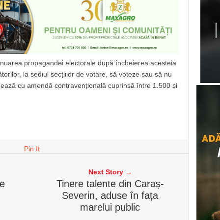
ontinuarea propagandei electorale după încheierea acesteia
torilor, la sediul secțiilor de votare, să voteze sau să nu
nează cu amendă contravențională cuprinsă între 1.500 și
Pin It
Next Story →
re
Tinere talente din Caraș-
Severin, aduse în fața
marelui public