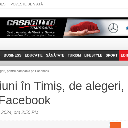
BEȘ
POVESTE DE VIAȚĂ
E
BUSINESS
EDUCAȚIE
SĂNĂTATE
TURISM
LIFESTYLE
SPORT
EDI
JOB-URI
PRIN MUNȚII
POVESTE DE VIAȚĂ
D
BANATULUI
legeri, pentru campanie pe Facebook
TEHNIT
VISIT CARAȘ-SEVERIN
uni în Timiș, de alegeri,
FANTASTICUL BANAT
 Facebook
TRAVEL VLOG
2024, ora 2:50 PM