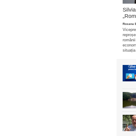
Silvi
„Româ
Roxana 
Vicepre
reproșe
românii
economi
situația