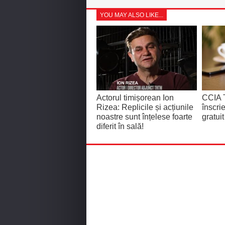
YOU MAY ALSO LIKE...
Actorul timișorean Ion
CCIA 
Rizea: Replicile și acțiunile
înscri
noastre sunt înțelese foarte
gratui
diferit în sală!