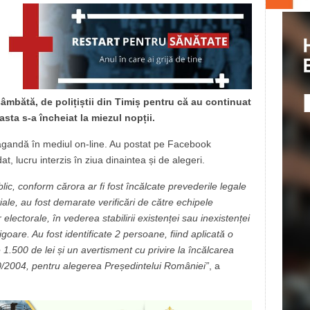
mbătă, de polițiștii din Timiș pentru că au continuat
sta s-a încheiat la miezul nopții.
agandă în mediul on-line. Au postat pe Facebook
, lucru interzis în ziua dinaintea și de alegeri.
lic, conform cărora ar fi fost încălcate prevederile legale
iale, au fost demarate verificări de către echipele
electorale, în vederea stabilirii existenței sau inexistenței
goare. Au fost identificate 2 persoane, fiind aplicată o
1.500 de lei și un avertisment cu privire la încălcarea
/2004, pentru alegerea Președintelui României”
, a