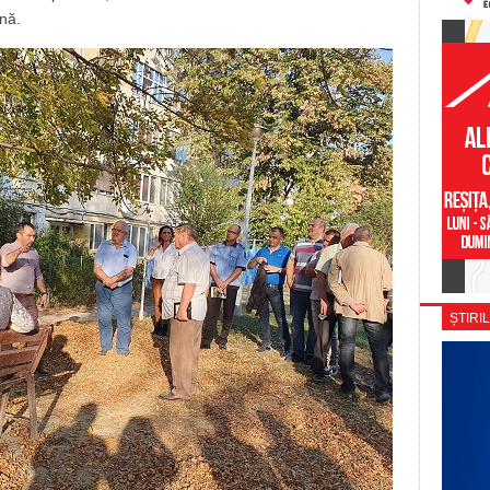
onă.
ȘTIRIL