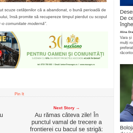
rut scuze cetățenilor că a abandonat, o bună perioadă de
Deser
așului, însă promite să recupereze timpul pierdut cu scopul
De ce
tr-o comunitate modernă”
.
înghe
Alina Dr
Vara și
mulți r
prefera
răcorito
Pin It
Next Story →
ru
Au rămas câteva zile! În
punctul vamal de trecere a
Boloj
frontierei cu bacul se strigă: