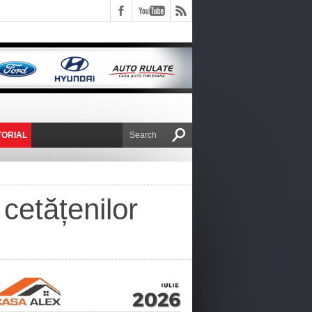
TORIAL
E VICTOR NAFIRU
cetățenilor