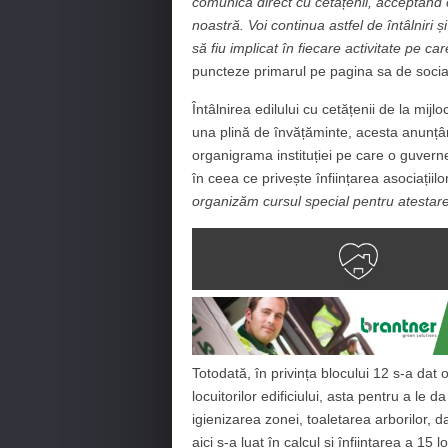
comunica direct cu cetățenii, acceptând cr
noastră. Voi continua astfel de întâlniri ș
să fiu implicat în fiecare activitate pe
puncteze primarul pe pagina sa de socia
Întâlnirea edilului cu cetățenii de la mij
una plină de învățăminte, acesta anunțân
organigrama instituției pe care o guvern
în ceea ce privește înființarea asociațiil
organizăm cursul special pentru atestare
Totodată, în privința blocului 12 s-a dat
locuitorilor edificiului, asta pentru a le
igienizarea zonei, toaletarea arborilor, da
aici s-a luat în calcul și înființarea a 15