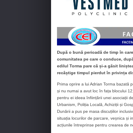
După o bună perioadă de timp în care
comunitatea pe care o conduce, după 
edilul Torma pare că și-a găsit liniște
recâștige timpul pierdut în privința di
Prima oprire a lui Adrian Torma bazată pe
și nu numai a avut loc în fața blocului 12
pentru ei ideea înființării unei asociații d
Urbanism, Poliția Locală, Achiziții și Gos
Dunării a pus pe masa discuțiilor inclusiv
situația locurilor de parcare, veșnica și 
acțiunile întreprinse pentru crearea de n