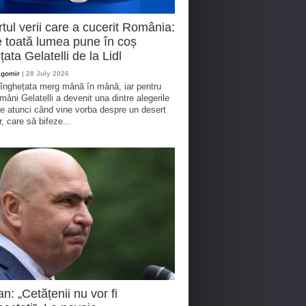
tul verii care a cucerit România:
 toată lumea pune în coș
țata Gelatelli de la Lidl
agomir
| 28 July 2026
 înghețata merg mână în mână, iar pentru
omâni Gelatelli a devenit una dintre alegerile
te atunci când vine vorba despre un desert
r, care să bifeze...
an: „Cetățenii nu vor fi