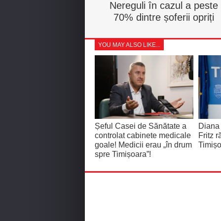
Nereguli în cazul a peste
70% dintre șoferii opriți
YOU MAY ALSO LIKE...
Șeful Casei de Sănătate a
Diana
controlat cabinete medicale
Fritz 
goale! Medicii erau „în drum
Timișo
spre Timișoara”!