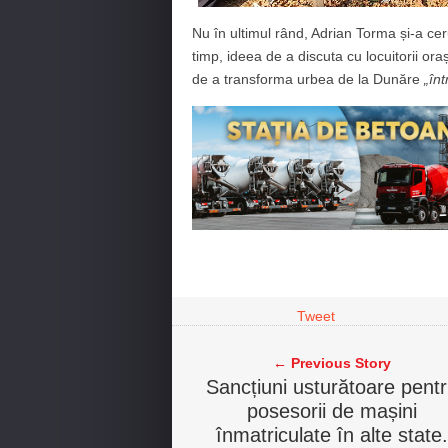
Nu în ultimul rând, Adrian Torma și-a ce
timp, ideea de a discuta cu locuitorii or
de a transforma urbea de la Dunăre
„în
Tweet
← Previous Story
Sancțiuni usturătoare pent
posesorii de mașini
înmatriculate în alte state.