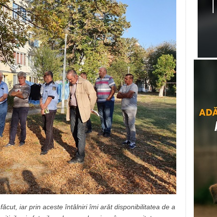
cut, iar prin aceste întâlniri îmi arăt disponibilitatea de a