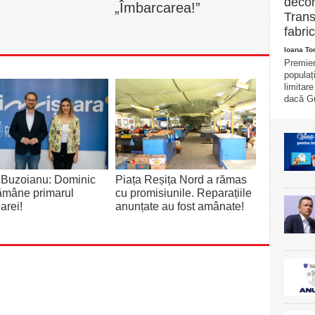
decon
„Îmbarcarea!”
Trans
fabric
Ioana T
Premier
populaț
limitar
dacă Gu
 Buzoianu: Dominic
Piața Reșița Nord a rămas
rămâne primarul
cu promisiunile. Reparațiile
arei!
anunțate au fost amânate!