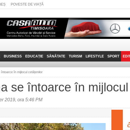
BEȘ
POVESTE DE VIAȚĂ
E
BUSINESS
EDUCAȚIE
SĂNĂTATE
TURISM
LIFESTYLE
SPORT
EDI
JOB-URI
PRIN MUNȚII
POVESTE DE VIAȚĂ
D
BANATULUI
întoarce în mijlocul cetățenilor
TEHNIT
VISIT CARAȘ-SEVERIN
 se întoarce în mijlocul 
FANTASTICUL BANAT
TRAVEL VLOG
er 2019, ora 5:46 PM