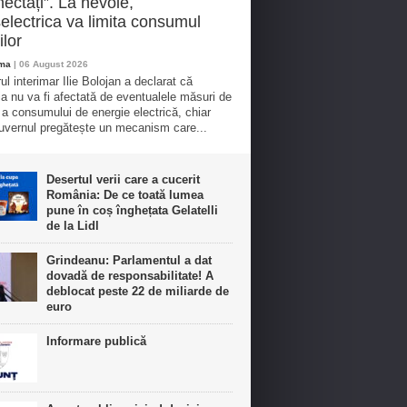
ectați”. La nevoie,
electrica va limita consumul
ilor
oma
| 06 August 2026
ul interimar Ilie Bolojan a declarat că
ia nu va fi afectată de eventualele măsuri de
e a consumului de energie electrică, chiar
vernul pregătește un mecanism care...
Desertul verii care a cucerit
România: De ce toată lumea
pune în coș înghețata Gelatelli
de la Lidl
Grindeanu: Parlamentul a dat
dovadă de responsabilitate! A
deblocat peste 22 de miliarde de
euro
Informare publică