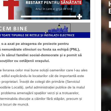
 s-a axat pe atragerea de proiecte pentru
nenumărate clinciuri cu fosta sa echipă (PNL),
a în sânul familiei social-democrate și e pornit să
scuțiilor cu cetățenii orașului.
 livrarea celor mai bune soluții oamenilor care l-au ales
, edilul explicându-le locatarilor cât de importantă este
e proprietari. Însoțit de colegii din primărie (Serviciul
podărie Locală), șeful administrației publice de la malul
 problema amenajării spațiilor verzi și a trotuarelor,
interminabila discuție a câinilor fără stăpân, precum și
oi locuri de muncă.