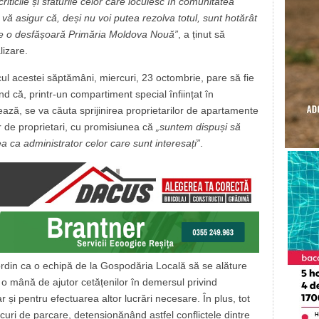
iticile și sfaturile celor care locuiesc în comunitatea
i vă asigur că, deși nu voi putea rezolva totul, sunt hotărât
 care o desfășoară Primăria Moldova Nouă”
, a ținut să
lizare.
locul acestei săptămâni, miercuri, 23 octombrie, pare să fie
d că, printr-un compartiment special înființat în
ează, se va căuta sprijinirea proprietarilor de apartamente
or de proprietari, cu promisiunea că
„suntem dispuși să
a ca administrator celor care sunt interesați”
.
 ordin ca o echipă de la Gospodăria Locală să se alăture
 da o mână de ajutor cetățenilor în demersul privind
r și pentru efectuarea altor lucrări necesare. În plus, tot
 locuri de parcare, detensionănând astfel conflictele dintre