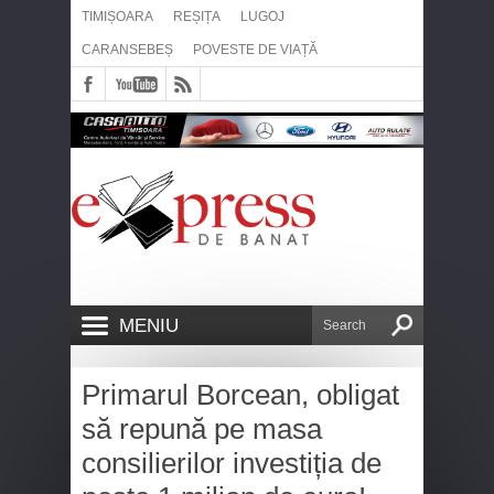
TIMIȘOARA
REȘIȚA
LUGOJ
CARANSEBEȘ
POVESTE DE VIAȚĂ
MENIU
Primarul Borcean, obligat
să repună pe masa
consilierilor investiția de