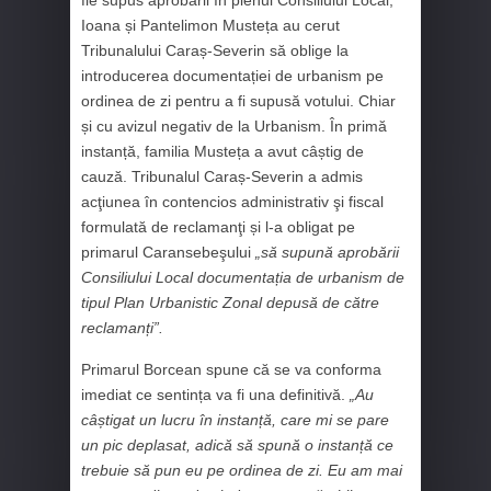
fie supus aprobării în plenul Consiliului Local,
Ioana și Pantelimon Musteța au cerut
Tribunalului Caraș-Severin să oblige la
introducerea documentației de urbanism pe
ordinea de zi pentru a fi supusă votului. Chiar
și cu avizul negativ de la Urbanism. În primă
instanță, familia Musteța a avut câștig de
cauză. Tribunalul Caraș-Severin a admis
acţiunea în contencios administrativ şi fiscal
formulată de reclamanţi și l-a obligat pe
primarul Caransebeşului
„să supună aprobării
Consiliului Local documentația de urbanism de
tipul Plan Urbanistic Zonal depusă de către
reclaman
ți
”.
Primarul Borcean spune că se va conforma
imediat ce sentința va fi una definitivă.
„Au
câștigat un lucru în instanță, care mi se pare
un pic deplasat, adică să spună o instanță ce
trebuie să pun eu pe ordinea de zi. Eu am mai