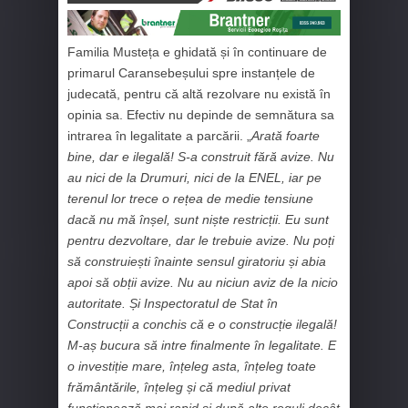
Familia Musteța e ghidată și în continuare de
primarul Caransebeșului spre instanțele de
judecată, pentru că altă rezolvare nu există în
opinia sa. Efectiv nu depinde de semnătura sa
intrarea în legalitate a parcării. „
Arată foarte
bine, dar e ilegală!
S-a construit fără avize
. Nu
au nici de la
Drumuri, nici de la ENEL
, iar pe
terenul lor trece o rețea de medie tensiune
dacă nu mă înșel, sunt niște restricții. Eu sunt
pentru dezvoltare, dar le trebuie avize. Nu poți
să construiești înainte sensul giratoriu și abia
apoi să obții avize. Nu au niciun aviz de la nicio
autoritate. Și Inspectoratul de Stat în
Construcții a conchis că e o construcție ilegală!
M-aș bucura să intre finalmente în legalitate. E
o investiție mare, înțeleg asta, înțeleg toate
frământările, înțeleg și că mediul privat