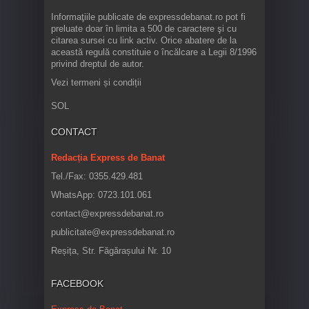
Informaţiile publicate de expressdebanat.ro pot fi
preluate doar în limita a 500 de caractere şi cu
citarea sursei cu link activ. Orice abatere de la
această regulă constituie o încălcare a Legii 8/1996
privind dreptul de autor.
Vezi termeni și condiții
SOL
CONTACT
Redacția Express de Banat
Tel./Fax: 0355.429.481
WhatsApp: 0723.101.061
contact@expressdebanat.ro
publicitate@expressdebanat.ro
Reșița, Str. Făgărașului Nr. 10
FACEBOOK