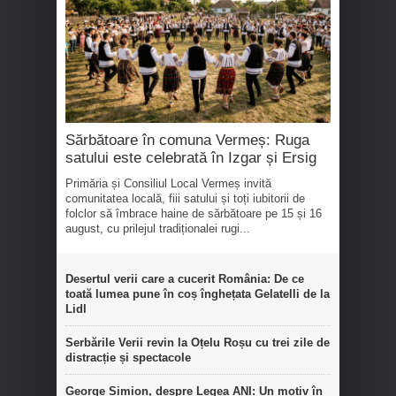
Sărbătoare în comuna Vermeș: Ruga
satului este celebrată în Izgar și Ersig
Primăria și Consiliul Local Vermeș invită
comunitatea locală, fiii satului și toți iubitorii de
folclor să îmbrace haine de sărbătoare pe 15 și 16
august, cu prilejul tradiționalei rugi...
Desertul verii care a cucerit România: De ce
toată lumea pune în coș înghețata Gelatelli de la
Lidl
Serbările Verii revin la Oțelu Roșu cu trei zile de
distracție și spectacole
George Simion, despre Legea ANI: Un motiv în