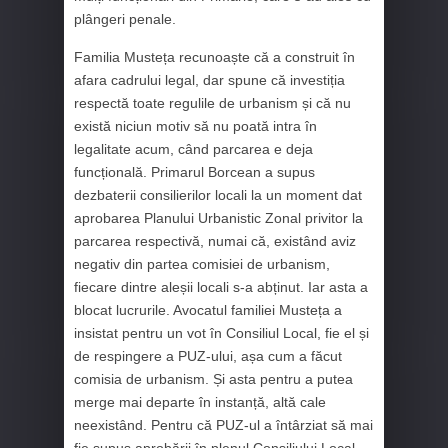
plângeri penale.
Familia Musteța recunoaște că a construit în
afara cadrului legal, dar spune că investiția
respectă toate regulile de urbanism și că nu
există niciun motiv să nu poată intra în
legalitate acum, când parcarea e deja
funcțională. Primarul Borcean a supus
dezbaterii consilierilor locali la un moment dat
aprobarea Planului Urbanistic Zonal privitor la
parcarea respectivă, numai că, existând aviz
negativ din partea comisiei de urbanism,
fiecare dintre aleșii locali s-a abținut. Iar asta a
blocat lucrurile. Avocatul familiei Musteța a
insistat pentru un vot în Consiliul Local, fie el și
de respingere a PUZ-ului, așa cum a făcut
comisia de urbanism. Și asta pentru a putea
merge mai departe în instanță, altă cale
neexistând. Pentru că PUZ-ul a întârziat să mai