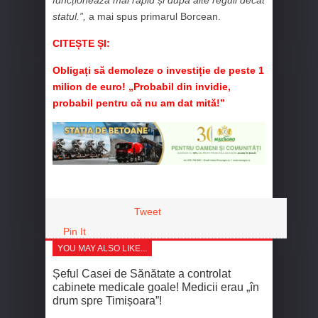
funcționează mai rapid și după alte reguli decât
statul.”,
a mai spus primarul Borcean.
CITEȘTE ȘI:
Obligați să demoleze o investiție de peste 1
milion de euro! „Probabil din invidie,
probabil pentru că nu am dat mită!”
Tweet
Pin It
YOU MAY ALSO LIKE...
Șeful Casei de Sănătate a controlat
cabinete medicale goale! Medicii erau „în
drum spre Timișoara”!