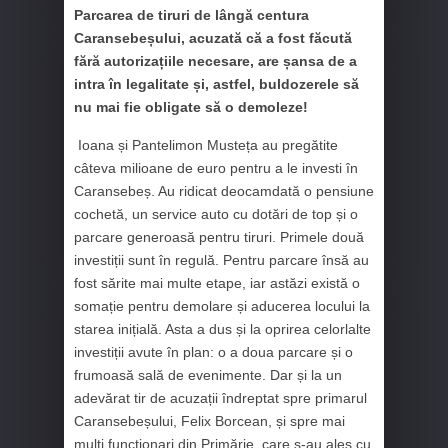
Parcarea de tiruri de lângă centura
Caransebeșului, acuzată că a fost făcută
fără autorizațiile necesare, are șansa de a
intra în legalitate și, astfel, buldozerele să
nu mai fie obligate să o demoleze!
Ioana și Pantelimon Musteța au pregătite
câteva milioane de euro pentru a le investi în
Caransebeș. Au ridicat deocamdată o pensiune
cochetă, un service auto cu dotări de top și o
parcare generoasă pentru tiruri. Primele două
investiții sunt în regulă. Pentru parcare însă au
fost sărite mai multe etape, iar astăzi există o
somație pentru demolare și aducerea locului la
starea inițială. Asta a dus și la oprirea celorlalte
investiții avute în plan: o a doua parcare și o
frumoasă sală de evenimente. Dar și la un
adevărat tir de acuzații îndreptat spre primarul
Caransebeșului, Felix Borcean, și spre mai
mulți funcționari din Primărie, care s-au ales cu