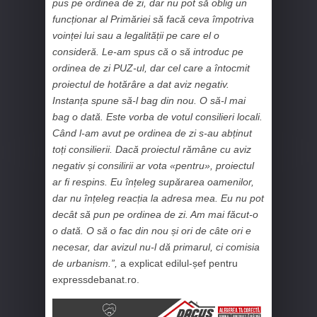
pus pe ordinea de zi, dar nu pot să oblig un
funcționar al Primăriei să facă ceva împotriva
voinței lui sau a legalității pe care el o
consideră.
Le-am spus că o să introduc pe
ordinea de zi
PUZ-ul
, dar cel care a întocmit
proiectul de hotărâre a dat aviz negativ.
Instanța spune să-l bag din nou. O să-l mai
bag o dată.
Este vorba de votul consilieri locali.
Când l-am avut pe ordinea de zi s-au abținut
toți consilierii. Dacă
proiectul rămâne cu aviz
negativ și consilirii ar vota
«pentru
», proiectul
ar fi respins. Eu înțeleg
supărarea oamenilor,
dar nu înțeleg reacția la adresa mea.
Eu nu pot
decât să pun pe ordinea de zi. Am mai făcut-o
o dată. O să o fac din nou și ori de câte ori e
necesar, dar avizul nu-l dă primarul
, ci comisia
de urbanism.
”,
a explicat edilul-șef pentru
expressdebanat.ro.