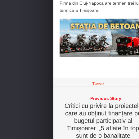
Firma din Cluj-Napoca are termen trei l
termică a Timișoarei.
Tweet
← Previous Story
Critici cu privire la proiecte
care au obținut finanțare p
bugetul participativ al
Timișoarei: „5 aflate în top
sunt de o banalitate