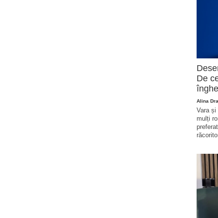
Deser
De ce
înghe
Alina Dr
Vara și
mulți r
prefera
răcorito