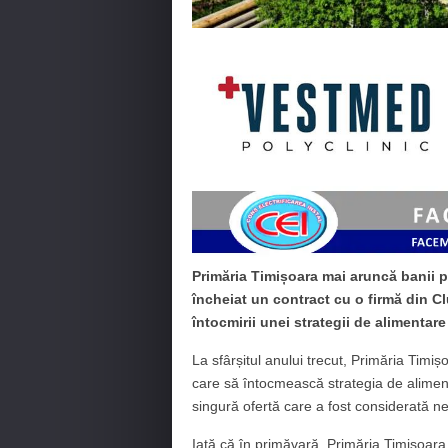
Primăria Timișoara mai aruncă banii pe
încheiat un contract cu o firmă din C
întocmirii unei strategii de alimentar
La sfârșitul anului trecut, Primăria Timișo
care să întocmească strategia de aliment
singură ofertă care a fost considerată nec
Iată că în primăvară, Primăria Timișoara 