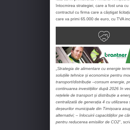
întocmirea strategiei, care a fost una cu n
contractul cu firma care a câștigat licit
care va primi 65.000 de euro, cu TVA inc
„
Strategia de alimentare cu energie term
soluțiile tehnice și economice pentru mod
transport/distribuție –consum energie, pro
continuarea investițiilor după 2026 în ve
rețelele de transport și distribuție a ener
centralizată de generația 4 cu utilizarea
deșeurilor municipale din Timișoara asupr
alternativi; – înlocuirii capacităților p
pentru reducerea emisiilor de CO2
”, scr