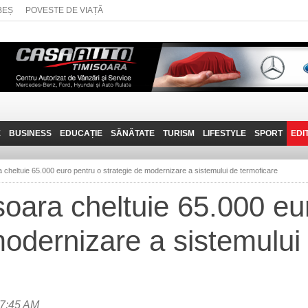
BEȘ
POVESTE DE VIAȚĂ
E
BUSINESS
EDUCAȚIE
SĂNĂTATE
TURISM
LIFESTYLE
SPORT
EDI
JOB-URI
PRIN MUNȚII
POVESTE DE VIAȚĂ
D
BANATULUI
 cheltuie 65.000 euro pentru o strategie de modernizare a sistemului de termoficare
TEHNIT
VISIT CARAȘ-SEVERIN
șoara cheltuie 65.000 eu
FANTASTICUL BANAT
modernizare a sistemului
TRAVEL VLOG
 7:45 AM