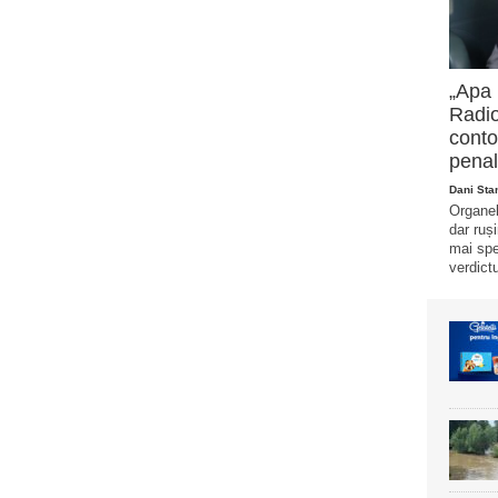
„Apa 
Radio
conto
penal
Dani Sta
Organel
dar ruș
mai spe
verdict