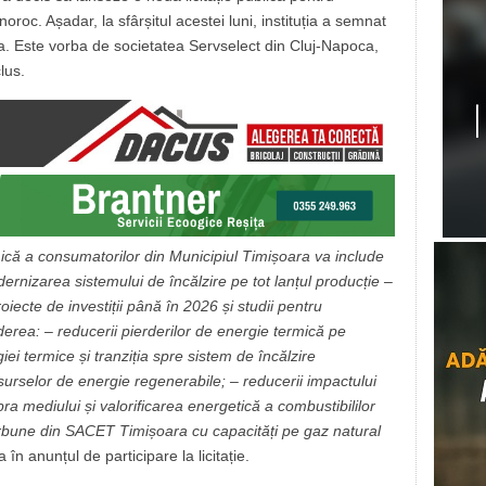
oroc. Așadar, la sfârșitul acestei luni, instituția a semnat
ația. Este vorba de societatea Servselect din Cluj-Napoca,
lus.
ică a consumatorilor din Municipiul Timișoara va include
ernizarea sistemului de încălzire pe tot lanțul producție –
iecte de investiții până în 2026 și studii pentru
derea: – reducerii pierderilor de energie termică pe
giei termice și tranziția spre sistem de încălzire
 surselor de energie regenerabile; – reducerii impactului
a mediului și valorificarea energetică a combustibililor
e cărbune din SACET Timișoara cu capacități pe gaz natural
ia în anunțul de participare la licitație.