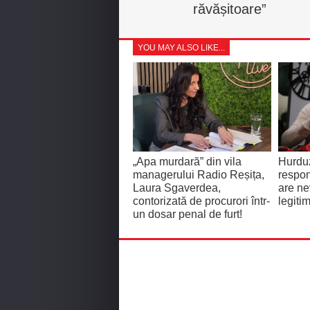
răvășitoare”
YOU MAY ALSO LIKE...
„Apa murdară” din vila
Hurdu
managerului Radio Reșița,
respon
Laura Sgaverdea,
are ne
contorizată de procurori într-
legiti
un dosar penal de furt!