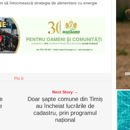
uni să întocmească strategia de alimentare cu energie
Pin It
Next Story →
le
Doar șapte comune din Timiș
e
au încheiat lucrările de
cadastru, prin programul
național