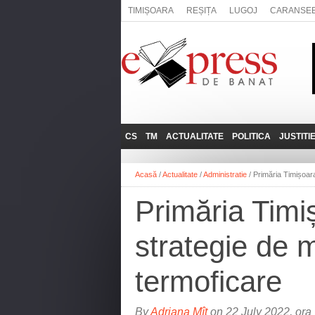
TIMIȘOARA
REȘIȚA
LUGOJ
CARANSE
CS
TM
ACTUALITATE
POLITICA
JUSTITI
REȘIȚA
LUGOJ
ADMINISTRATIE
EXPRESSLIVE
Acasă
/
Actualitate
/
Administratie
/
Primăria Timișoara
CARANSEBEȘ
TIMIȘOARA
NAȚIONAL
INTERVIURILE
EXPRESS
Primăria Timi
ANINA
SOCIAL
BĂILE HERCULANE
UTILE
strategie de 
BOCŞA
MOLDOVA NOUĂ
termoficare
ORAVIȚA
OȚELU ROŞU
By
Adriana Mîț
on 22 July 2022, ora