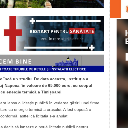
 încă un studiu. De data aceasta, instituția a
luj-Napoca, în valoare de 65.000 euro, cu scopul
e cu energie termică a Timișoarei.
ara lansa o licitație publică în vederea găsirii unei firme
are cu energie termică a orașului. A fost depusă o
onformă, astfel că licitația s-a anulat.
a decis să lanseze o nouă licitație publică pentru