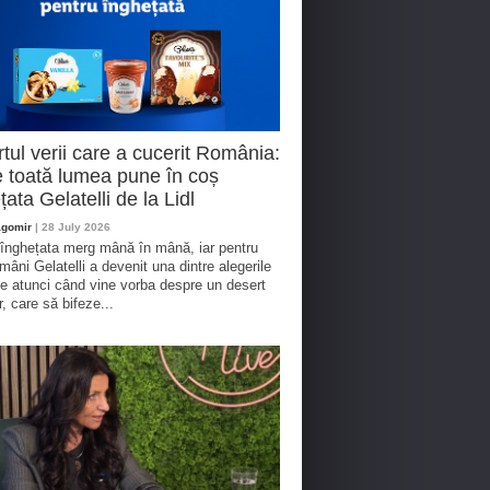
tul verii care a cucerit România:
 toată lumea pune în coș
țata Gelatelli de la Lidl
agomir
| 28 July 2026
 înghețata merg mână în mână, iar pentru
omâni Gelatelli a devenit una dintre alegerile
te atunci când vine vorba despre un desert
r, care să bifeze...