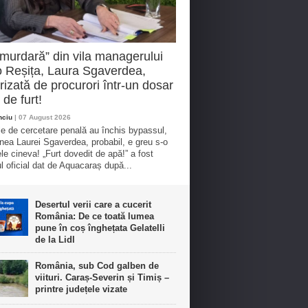
murdară” din vila managerului
 Reșița, Laura Sgaverdea,
rizată de procurori într-un dosar
 de furt!
nciu
| 07 August 2026
e de cercetare penală au închis bypassul,
inea Laurei Sgaverdea, probabil, e greu s-o
le cineva! „Furt dovedit de apă!” a fost
ul oficial dat de Aquacaraș după...
Desertul verii care a cucerit
România: De ce toată lumea
pune în coș înghețata Gelatelli
de la Lidl
România, sub Cod galben de
viituri. Caraș-Severin și Timiș –
printre județele vizate