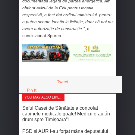
documentația legată de partea energetică. Am
obținut avizul de la CNI pentru locația
respectivă, a fost dat ordinul ministrului, pentru
a putea scoate locația la licitație, doar că noi nu
avem autorizație de construcție.”
, a
concluzionat Sporea.
Tweet
Pin It
YOU MAY ALSO LIKE...
Șeful Casei de Sănătate a controlat
cabinete medicale goale! Medicii erau „în
drum spre Timișoara”!
PSD și AUR i-au forțat mâna deputatului