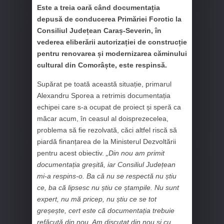
Este a treia oară când documentația
depusă de conducerea Primăriei Forotic la
Consiliul Județean Caraș-Severin, în
vederea eliberării autorizației de construcție
pentru renovarea și modernizarea căminului
cultural din Comorâște, este respinsă.
Supărat pe toată această situație, primarul
Alexandru Sporea a retrimis documentația
echipei care s-a ocupat de proiect și speră ca
măcar acum, în ceasul al doisprezecelea,
problema să fie rezolvată, căci altfel riscă să
piardă finanțarea de la Ministerul Dezvoltării
pentru acest obiectiv.
„Din nou am primit
documentația greșită, iar Consiliul Județean
mi-a respins-o. Ba că nu se respectă nu știu
ce, ba că lipsesc nu știu ce ștampile. Nu sunt
expert, nu mă pricep, nu știu ce se tot
greșește, cert este că documentația trebuie
refăcută din nou. Am discutat din nou și cu