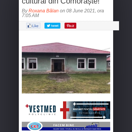
cultural din Comorâște!
By
Roxana Bălan
on 08 June 2021, ora
7:05 AM