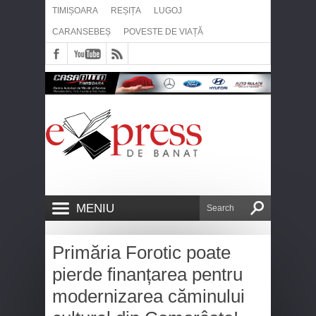
TIMIȘOARA
REȘIȚA
LUGOJ
CARANSEBEȘ
POVESTE DE VIAȚĂ
MENIU
Primăria Forotic poate
pierde finanțarea pentru
modernizarea căminului