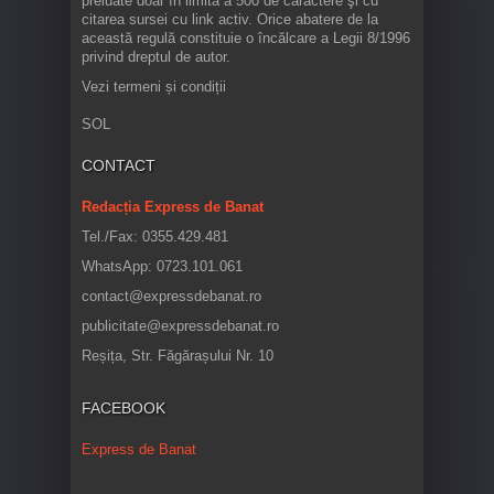
preluate doar în limita a 500 de caractere şi cu
citarea sursei cu link activ. Orice abatere de la
această regulă constituie o încălcare a Legii 8/1996
privind dreptul de autor.
Vezi termeni și condiții
SOL
CONTACT
Redacția Express de Banat
Tel./Fax: 0355.429.481
WhatsApp: 0723.101.061
contact@expressdebanat.ro
publicitate@expressdebanat.ro
Reșița, Str. Făgărașului Nr. 10
FACEBOOK
Express de Banat