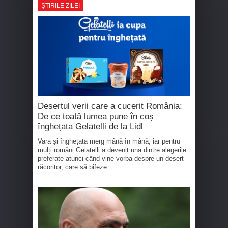
ȘTIRILE ZILEI
Desertul verii care a cucerit România:
De ce toată lumea pune în coș
înghețata Gelatelli de la Lidl
Vara și înghețata merg mână în mână, iar pentru
mulți români Gelatelli a devenit una dintre alegerile
preferate atunci când vine vorba despre un desert
răcoritor, care să bifeze...