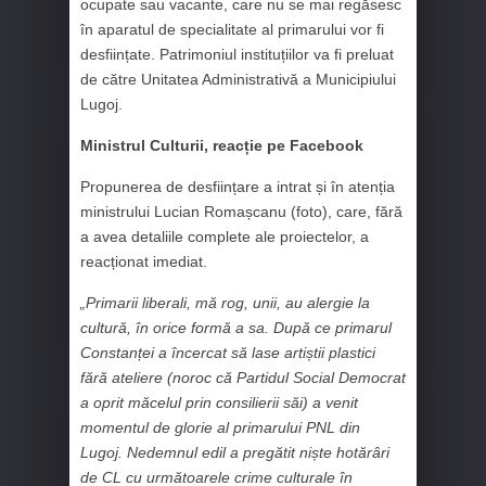
ocupate sau vacante, care nu se mai regăsesc
în aparatul de specialitate al primarului vor fi
desființate. Patrimoniul instituțiilor va fi preluat
de către Unitatea Administrativă a Municipiului
Lugoj.
Ministrul Culturii, reacție pe Facebook
Propunerea de desființare a intrat și în atenția
ministrului Lucian Romașcanu (foto), care, fără
a avea detaliile complete ale proiectelor, a
reacționat imediat.
„Primarii liberali, mă rog, unii, au alergie la
cultură, în orice formă a sa. După ce primarul
Constanței a încercat să lase artiștii plastici
fără ateliere (noroc că Partidul Social Democrat
a oprit măcelul prin consilierii săi) a venit
momentul de glorie al primarului PNL din
Lugoj. Nedemnul edil a pregătit niște hotărâri
de CL cu următoarele crime culturale în