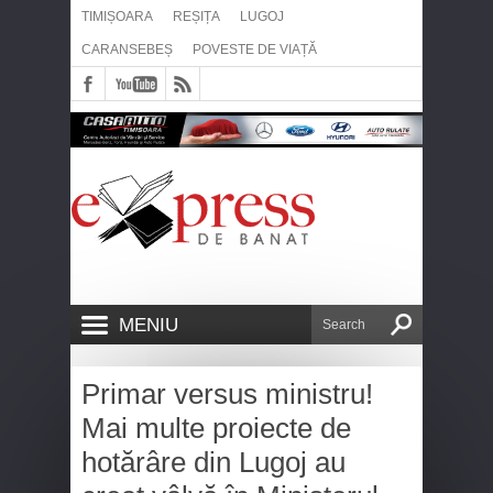
TIMIȘOARA
REȘIȚA
LUGOJ
CARANSEBEȘ
POVESTE DE VIAȚĂ
MENIU
Primar versus ministru!
Mai multe proiecte de
hotărâre din Lugoj au