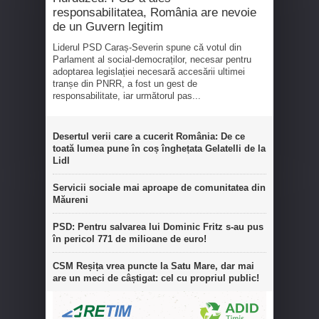
responsabilitatea, România are nevoie
de un Guvern legitim
Liderul PSD Caraș-Severin spune că votul din
Parlament al social-democraților, necesar pentru
adoptarea legislației necesară accesării ultimei
tranșe din PNRR, a fost un gest de
responsabilitate, iar următorul pas...
Desertul verii care a cucerit România: De ce
toată lumea pune în coș înghețata Gelatelli de la
Lidl
Servicii sociale mai aproape de comunitatea din
Măureni
PSD: Pentru salvarea lui Dominic Fritz s-au pus
în pericol 771 de milioane de euro!
CSM Reșița vrea puncte la Satu Mare, dar mai
are un meci de câștigat: cel cu propriul public!