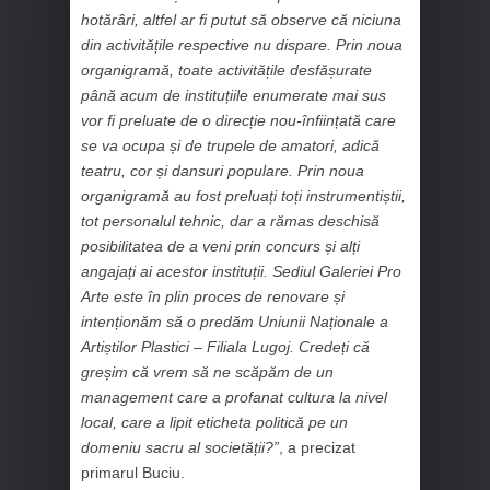
hotărâri, altfel ar fi putut să observe că niciuna
din activitățile respective nu dispare. Prin noua
organigramă, toate activitățile desfășurate
până acum de instituțiile enumerate mai sus
vor fi preluate de o direcție nou-înființată care
se va ocupa și de trupele de amatori, adică
teatru, cor și dansuri populare. Prin noua
organigramă au fost preluați toți instrumentiștii,
tot personalul tehnic, dar a rămas deschisă
posibilitatea de a veni prin concurs și alți
angajați ai acestor instituții. Sediul Galeriei Pro
Arte este în plin proces de renovare și
intenționăm să o predăm Uniunii Naționale a
Artiștilor Plastici – Filiala Lugoj. Credeți că
greșim că vrem să ne scăpăm de un
management care a profanat cultura la nivel
local, care a lipit eticheta politică pe un
domeniu sacru al societății?”
, a precizat
primarul Buciu.