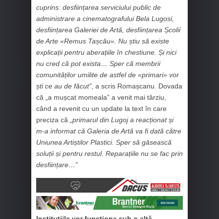
cuprins: desființarea serviciului public de
administrare a cinematografului Bela Lugosi,
desființarea Galeriei de Artă, desființarea Școlii
de Arte «Remus Tașcău». Nu știu să existe
explicații pentru aberațiile în chestiune. Și nici
nu cred că pot exista… Sper că membrii
comunităților umilite de astfel de «primari» vor
ști ce au de făcut”
, a scris Romașcanu. Dovada
că „a mușcat momeala” a venit mai târziu,
când a revenit cu un update la text în care
preciza că
„primarul din Lugoj a reacționat și
m-a informat că Galeria de Artă va fi dată către
Uniunea Artiștilor Plastici. Sper să găsească
soluții și pentru restul. Reparațiile nu se fac prin
desființare…”
Instituțiile vor funcționa sub o altă