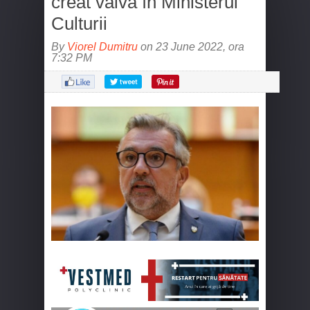
creat vâlvă în Ministerul
Culturii
By
Viorel Dumitru
on 23 June 2022, ora
7:32 PM