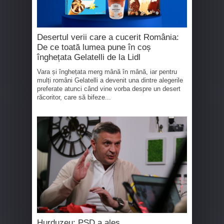
Desertul verii care a cucerit România:
De ce toată lumea pune în coș
înghețata Gelatelli de la Lidl
Vara și înghețata merg mână în mână, iar pentru
mulți români Gelatelli a devenit una dintre alegerile
preferate atunci când vine vorba despre un desert
răcoritor, care să bifeze...
Hurduzeu: PSD a ales