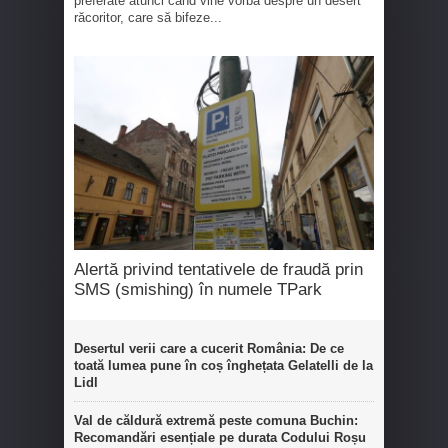
preferate atunci când vine vorba despre un desert
răcoritor, care să bifeze...
Alertă privind tentativele de fraudă prin
SMS (smishing) în numele TPark
Desertul verii care a cucerit România: De ce
toată lumea pune în coș înghețata Gelatelli de la
Lidl
Val de căldură extremă peste comuna Buchin:
Recomandări esențiale pe durata Codului Roșu