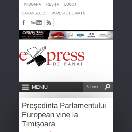
TIMIȘOARA
REȘIȚA
LUGOJ
CARANSEBEȘ
POVESTE DE VIAȚĂ
MENIU
Președinta Parlamentului
European vine la
Timișoara