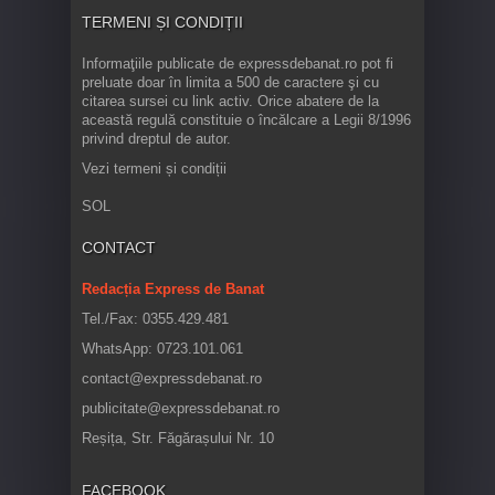
TERMENI ȘI CONDIȚII
Informaţiile publicate de expressdebanat.ro pot fi
preluate doar în limita a 500 de caractere şi cu
citarea sursei cu link activ. Orice abatere de la
această regulă constituie o încălcare a Legii 8/1996
privind dreptul de autor.
Vezi termeni și condiții
SOL
CONTACT
Redacția Express de Banat
Tel./Fax: 0355.429.481
WhatsApp: 0723.101.061
contact@expressdebanat.ro
publicitate@expressdebanat.ro
Reșița, Str. Făgărașului Nr. 10
FACEBOOK