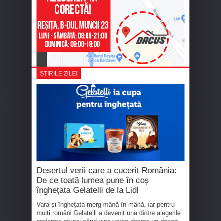
ȘTIRILE ZILEI
Desertul verii care a cucerit România:
De ce toată lumea pune în coș
înghețata Gelatelli de la Lidl
Vara și înghețata merg mână în mână, iar pentru
mulți români Gelatelli a devenit una dintre alegerile