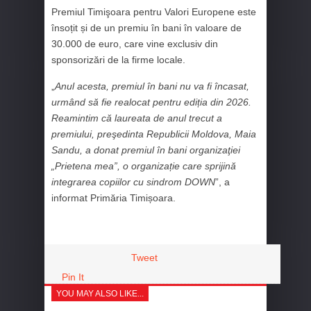
Premiul Timişoara pentru Valori Europene este
însoțit și de un premiu în bani în valoare de
30.000 de euro, care vine exclusiv din
sponsorizări de la firme locale.
„
Anul acesta, premiul în bani nu va fi încasat,
urmând să fie realocat pentru ediția din 2026.
Reamintim că laureata de anul trecut a
premiului, preşedinta Republicii Moldova, Maia
Sandu, a donat premiul în bani organizaţiei
„Prietena mea”, o organizație care sprijină
integrarea copiilor cu sindrom DOWN
”, a
informat Primăria Timișoara.
Tweet
Pin It
YOU MAY ALSO LIKE...