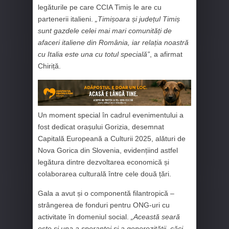
legăturile pe care CCIA Timiș le are cu
partenerii italieni.
„Timișoara și județul Timiș
sunt gazdele celei mai mari comunități de
afaceri italiene din România, iar relația noastră
cu Italia este una cu totul specială”
, a afirmat
Chiriță.
Un moment special în cadrul evenimentului a
fost dedicat orașului Gorizia, desemnat
Capitală Europeană a Culturii 2025, alături de
Nova Gorica din Slovenia, evidențiind astfel
legătura dintre dezvoltarea economică și
colaborarea culturală între cele două țări.
Gala a avut și o componentă filantropică –
strângerea de fonduri pentru ONG-uri cu
activitate în domeniul social.
„Această seară
este și una a speranței și a generozității, căci