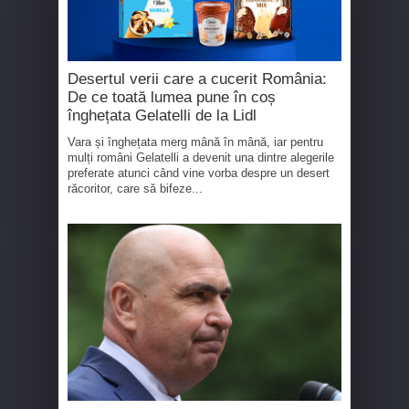
Desertul verii care a cucerit România:
De ce toată lumea pune în coș
înghețata Gelatelli de la Lidl
Vara și înghețata merg mână în mână, iar pentru
mulți români Gelatelli a devenit una dintre alegerile
preferate atunci când vine vorba despre un desert
răcoritor, care să bifeze...