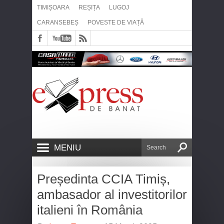
TIMIȘOARA
REȘIȚA
LUGOJ
CARANSEBEȘ
POVESTE DE VIAȚĂ
MENIU
Președinta CCIA Timiș,
ambasador al investitorilor
italieni în România