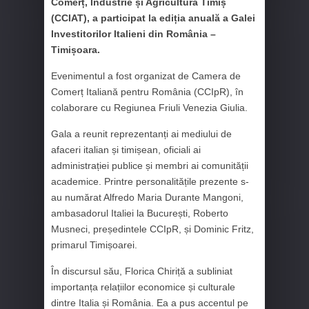
Comerț, Industrie și Agricultură Timiș
(CCIAT), a participat la ediția anuală a Galei
Investitorilor Italieni din România –
Timișoara.
Evenimentul a fost organizat de Camera de
Comerț Italiană pentru România (CCIpR), în
colaborare cu Regiunea Friuli Venezia Giulia.
Gala a reunit reprezentanți ai mediului de
afaceri italian și timișean, oficiali ai
administrației publice și membri ai comunității
academice. Printre personalitățile prezente s-
au numărat Alfredo Maria Durante Mangoni,
ambasadorul Italiei la București, Roberto
Musneci, președintele CCIpR, și Dominic Fritz,
primarul Timișoarei.
În discursul său, Florica Chiriță a subliniat
importanța relațiilor economice și culturale
dintre Italia și România. Ea a pus accentul pe