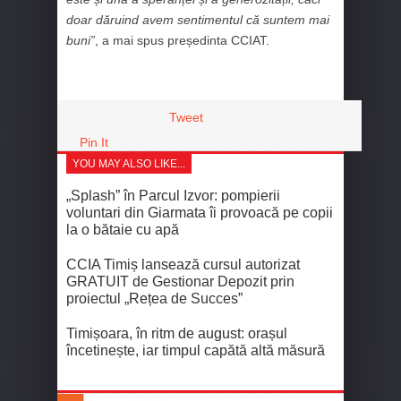
doar dăruind avem sentimentul că suntem mai
buni”
, a mai spus președinta CCIAT.
Tweet
Pin It
YOU MAY ALSO LIKE...
„Splash” în Parcul Izvor: pompierii
voluntari din Giarmata îi provoacă pe copii
la o bătaie cu apă
CCIA Timiș lansează cursul autorizat
GRATUIT de Gestionar Depozit prin
proiectul „Rețea de Succes”
Timișoara, în ritm de august: orașul
încetinește, iar timpul capătă altă măsură