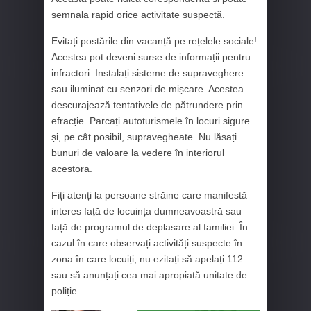
semnala rapid orice activitate suspectă.
Evitați postările din vacanță pe rețelele sociale!
Acestea pot deveni surse de informații pentru
infractori. Instalați sisteme de supraveghere
sau iluminat cu senzori de mișcare. Acestea
descurajează tentativele de pătrundere prin
efracție. Parcați autoturismele în locuri sigure
și, pe cât posibil, supravegheate. Nu lăsați
bunuri de valoare la vedere în interiorul
acestora.
Fiți atenți la persoane străine care manifestă
interes față de locuința dumneavoastră sau
față de programul de deplasare al familiei. În
cazul în care observați activități suspecte în
zona în care locuiți, nu ezitați să apelați 112
sau să anunțați cea mai apropiată unitate de
poliție.