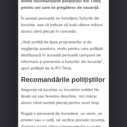
dintre recomandările polițiștilor din Timiș
pentru cei care se pregătesc de vacanță.
În aceast perioadă se înmulțesc furturile din
locuințe, așa că trebuie să luați câteva măsuri
atunci când plecați în concediu.
„Hoții profită de lipsa proprietarilor și de
neglijența acestora, motiv pentru care polițiștii
desfășoară în această perioadă campanii de
informare și prevenire a furturilor din locuințe”,
spun polițiștii de la IPJ Timiș.
Recomandările polițiștilor
Asigurați-vă locuința cu încuietori solide! Nu
lăsați uși sau ferestre deschise, nici măcar
atunci când sunteți plecați pentru scurt timp.
Rugați o persoană de încredere, un vecin, un
prieten sau o rudă, să verifice periodic locuința.
Aceasta poate ridica corespondența și poate