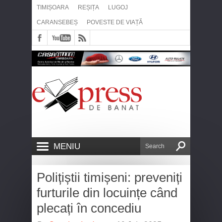
TIMIȘOARA
REȘIȚA
LUGOJ
CARANSEBEȘ
POVESTE DE VIAȚĂ
MENIU
Polițiștii timișeni: preveniți
furturile din locuințe când
plecați în concediu