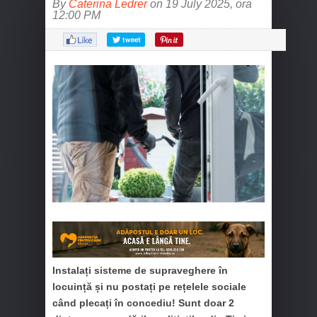
By
Caterina Ledrer
on 19 July 2025, ora
12:00 PM
Instalați sisteme de supraveghere în
locuință și nu postați pe rețelele sociale
când plecați în concediu! Sunt doar 2