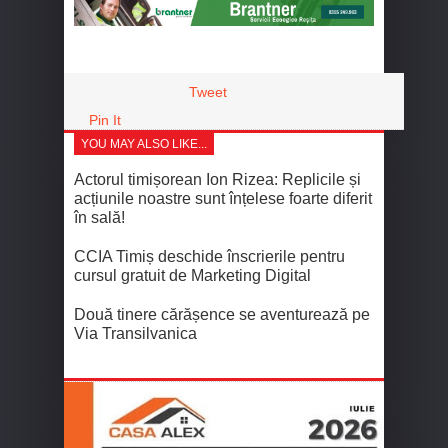
Tweet
Pin It
YOU MAY ALSO LIKE...
Actorul timișorean Ion Rizea: Replicile și
acțiunile noastre sunt înțelese foarte diferit
în sală!
CCIA Timiș deschide înscrierile pentru
cursul gratuit de Marketing Digital
Două tinere cărășence se aventurează pe
Via Transilvanica