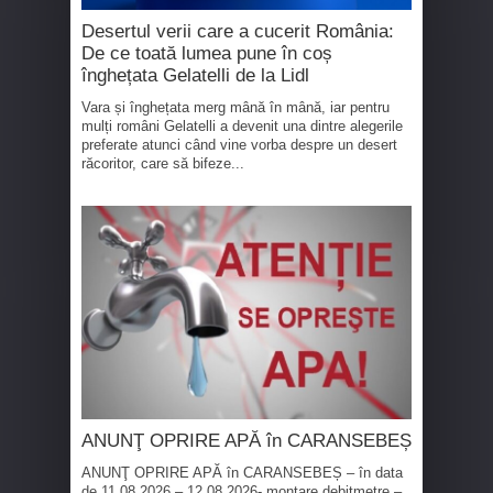
Desertul verii care a cucerit România:
De ce toată lumea pune în coș
înghețata Gelatelli de la Lidl
Vara și înghețata merg mână în mână, iar pentru
mulți români Gelatelli a devenit una dintre alegerile
preferate atunci când vine vorba despre un desert
răcoritor, care să bifeze...
ANUNŢ OPRIRE APĂ în CARANSEBEȘ
ANUNŢ OPRIRE APĂ în CARANSEBEȘ – în data
de 11.08.2026 – 12.08.2026- montare debitmetre –