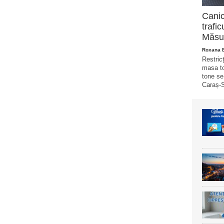
Canic
trafi
Măsur
Roxana 
Restricț
masa to
tone se
Caraș-S