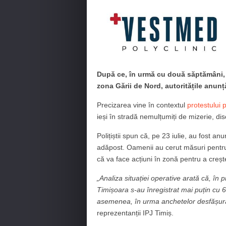
După ce, în urmă cu două săptămâni, p
zona Gării de Nord, autoritățile anunț
Precizarea vine în contextul
protestului
ieși în stradă nemulțumiți de mizerie, disc
Polițiștii spun că, pe 23 iulie, au fost a
adăpost. Oamenii au cerut măsuri pentru 
că va face acțiuni în zonă pentru a crește
„Analiza situației operative arată că, în p
Timișoara s-au înregistrat mai puțin cu 
asemenea, în urma anchetelor desfășurat
reprezentanții IPJ Timiș.