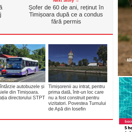
Next Story →
ă
Șofer de 60 de ani, reținut în
j
Timișoara după ce a condus
fără permis
întârzie autobuzele și
Timișorenii au intrat, pentru
iele din Timișoara.
prima dată, într-un loc care
ația directorului STPT
nu a fost construit pentru
vizitatori. Povestea Turnului
de Apă din Iosefin