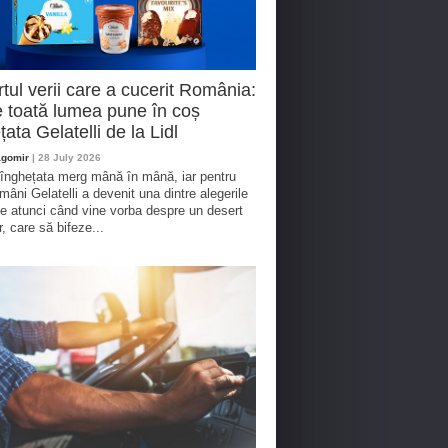
tul verii care a cucerit România:
 toată lumea pune în coș
țata Gelatelli de la Lidl
agomir
| 28 July 2026
 înghețata merg mână în mână, iar pentru
omâni Gelatelli a devenit una dintre alegerile
te atunci când vine vorba despre un desert
r, care să bifeze...