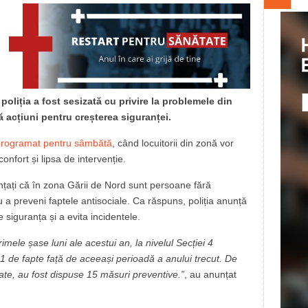
oliția a fost sesizată cu privire la problemele din
ă acțiuni pentru creșterea siguranței.
 programat pentru sâmbătă
, când locuitorii din zonă vor
onfort și lipsa de intervenție.
nunțați că în zona Gării de Nord sunt persoane fără
a preveni faptele antisociale. Ca răspuns, poliția anunță
 siguranța și a evita incidentele.
rimele șase luni ale acestui an, la nivelul Secției 4
61 de fapte față de aceeași perioadă a anului trecut. De
e, au fost dispuse 15 măsuri preventive.”
, au anunțat