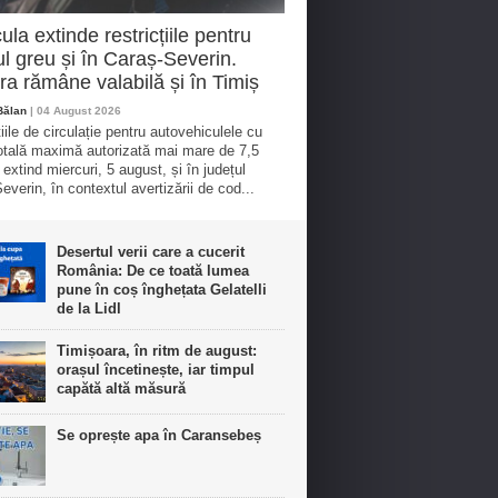
ula extinde restricțiile pentru
cul greu și în Caraș-Severin.
a rămâne valabilă și în Timiș
Bălan
| 04 August 2026
iile de circulație pentru autovehiculele cu
tală maximă autorizată mai mare de 7,5
 extind miercuri, 5 august, și în județul
everin, în contextul avertizării de cod...
Desertul verii care a cucerit
România: De ce toată lumea
pune în coș înghețata Gelatelli
de la Lidl
Timișoara, în ritm de august:
orașul încetinește, iar timpul
capătă altă măsură
Se oprește apa în Caransebeș