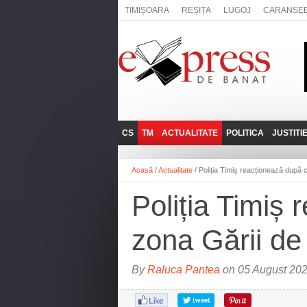
TIMIȘOARA
REȘIȚA
LUGOJ
CARANSE
CS
TM
ACTUALITATE
POLITICA
JUSTITI
REȘIȚA
LUGOJ
ADMINISTRATIE
EXPRESSLIVE
Acasă
/
Actualitate
/
Poliția Timiș reacționează după c
CARANSEBEȘ
TIMIȘOARA
NAȚIONAL
INTERVIURILE
EXPRESS
Poliția Timiș 
ANINA
SOCIAL
BĂILE HERCULANE
UTILE
zona Gării de
BOCŞA
MOLDOVA NOUĂ
By
Raluca Pantea
on 05 August 202
ORAVIȚA
OȚELU ROŞU