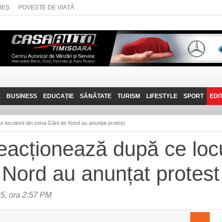
BEȘ
POVESTE DE VIAȚĂ
E
BUSINESS
EDUCAȚIE
SĂNĂTATE
TURISM
LIFESTYLE
SPORT
EDI
JOB-URI
PRIN MUNȚII
POVESTE DE VIAȚĂ
D
BANATULUI
e locuitorii din zona Gării de Nord au anunțat protest
TEHNIT
VISIT CARAȘ-SEVERIN
reacționează după ce locu
FANTASTICUL BANAT
 Nord au anunțat protest
TRAVEL VLOG
5, ora 2:57 PM