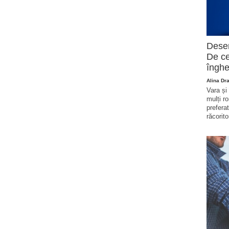
Deser
De ce
înghe
Alina Dr
Vara și
mulți r
prefera
răcorito