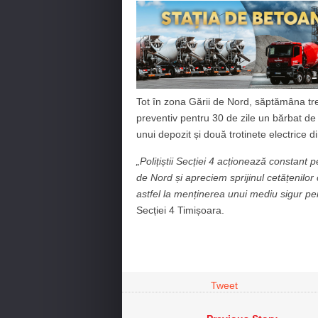
Tot în zona Gării de Nord, săptămâna trec
preventiv pentru 30 de zile un bărbat de 
unui depozit și două trotinete electrice d
„Polițiștii Secției 4 acționează constant 
de Nord și apreciem sprijinul cetățenilo
astfel la menținerea unui mediu sigur pe
Secției 4 Timișoara.
Tweet