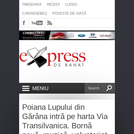
TIMIȘOARA
REȘIȚA
LUGOJ
CARANSEBEȘ
POVESTE DE VIAȚĂ
MENIU
Poiana Lupului din
Gărâna intră pe harta Via
Transilvanica. Bornă