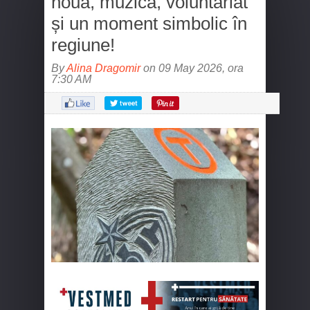
nouă, muzică, voluntariat
și un moment simbolic în
regiune!
By
Alina Dragomir
on 09 May 2026, ora
7:30 AM