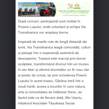
După concert, participanții sunt invitați în
Poiana Lupului, unde voluntarii și echipa Via
Transilvanica vor amplasa borna.
Inspirată de marile rute de lungă distanță ale
lumii, Via Transilvanica leagă comunități, culturi
și peisaje într-o experiență autentică de
descoperire. Traseul este marcat prin borne
sculptate, transformând drumul într-un muzeu
în aer liber și oferind drumeților un fir roșu clar
și poetic de urmat, iar prin includerea Poienii
Lupului în acest traseu, Gărâna intră într-o
nouă hartă: aceea a locurilor în care natura,
arta și comunitatea se întâlnesc firesc, iar
liantul este ca de fiecare dată, Alin Ușeriu,
inițiatorul Asociației Tășuleasa Social.