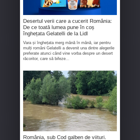
Desertul verii care a cucerit România:
De ce toată lumea pune în coș
înghețata Gelatelli de la Lidl
Vara și înghețata merg mână în mână, iar pentru
mulți români Gelatelli a devenit una dintre alegerile
preferate atunci când vine vorba despre un desert
răcoritor, care să bifeze...
România, sub Cod galben de viituri.