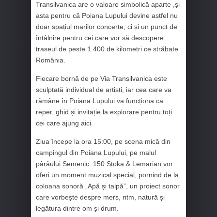
Transilvanica are o valoare simbolică aparte ,și
asta pentru că Poiana Lupului devine astfel nu
doar spațiul marilor concerte, ci și un punct de
întâlnire pentru cei care vor să descopere
traseul de peste 1.400 de kilometri ce străbate
România.
Fiecare bornă de pe Via Transilvanica este
sculptată individual de artiști, iar cea care va
rămâne în Poiana Lupului va funcționa ca
reper, ghid și invitație la explorare pentru toți
cei care ajung aici.
Ziua începe la ora 15:00, pe scena mică din
campingul din Poiana Lupului, pe malul
pârâului Semenic. 150 Stoka & Lemarian vor
oferi un moment muzical special, pornind de la
coloana sonoră „Apă și talpă”, un proiect sonor
care vorbește despre mers, ritm, natură și
legătura dintre om și drum.