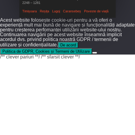
2248 – 1281
Timișoara
Reșița
Lugoj
Caransebeș
Poveste de viață
Acest website folosește cookie-uri pentru a vă oferi o
experiență mult mai bună de navigare și funcționalități adaptate
pentru creșterea perfomanței utilizării website-ului nostru.
Continuarea navigării pe acest website înseamnă implicit
acordul dvs. privind politica noastră GDPR / termenii de
utilizare și confidențialitate.
De acord
Politica de GDPR, Cookies și Termeni de Utilizare
/** clever pariuri **/
/** sfarsit clever **/