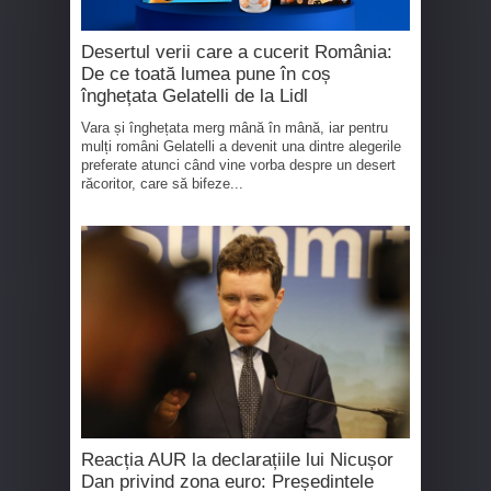
Desertul verii care a cucerit România:
De ce toată lumea pune în coș
înghețata Gelatelli de la Lidl
Vara și înghețata merg mână în mână, iar pentru
mulți români Gelatelli a devenit una dintre alegerile
preferate atunci când vine vorba despre un desert
răcoritor, care să bifeze...
Reacția AUR la declarațiile lui Nicușor
Dan privind zona euro: Președintele