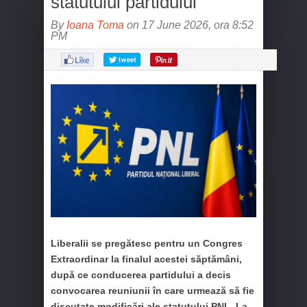
statutului partidului
By
Ioana Toma
on 17 June 2026, ora 8:52
PM
Liberalii se pregătesc pentru un Congres
Extraordinar la finalul acestei săptămâni,
după ce conducerea partidului a decis
convocarea reuniunii în care urmează să fie
discutate modificări ale statutului PNL. La