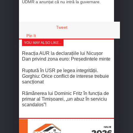
UDMR a anunțat că nu intră la guvernare.
Tweet
Pin It
YOU MAY ALSO LIKE...
Reacția AUR la declarațiile lui Nicușor
Dan privind zona euro: Președintele minte
Ruptură în USR pe legea integrității.
Gorghiu: Orice conflict de interese trebuie
sancționat
Rămânerea lui Dominic Fritz în funcția de
primar al Timișoarei, „un abuz în serviciu
scandalos”!