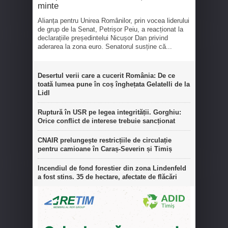
minte
Alianța pentru Unirea Românilor, prin vocea liderului
de grup de la Senat, Petrișor Peiu, a reacționat la
declarațiile președintelui Nicușor Dan privind
aderarea la zona euro. Senatorul susține că...
Desertul verii care a cucerit România: De ce
toată lumea pune în coș înghețata Gelatelli de la
Lidl
Ruptură în USR pe legea integrității. Gorghiu:
Orice conflict de interese trebuie sancționat
CNAIR prelungește restricțiile de circulație
pentru camioane în Caraș-Severin și Timiș
Incendiul de fond forestier din zona Lindenfeld
a fost stins. 35 de hectare, afectate de flăcări