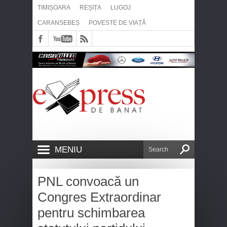
TIMIȘOARA
REȘIȚA
LUGOJ
CARANSEBEȘ
POVESTE DE VIAȚĂ
MENIU
PNL convoacă un
Congres Extraordinar
pentru schimbarea