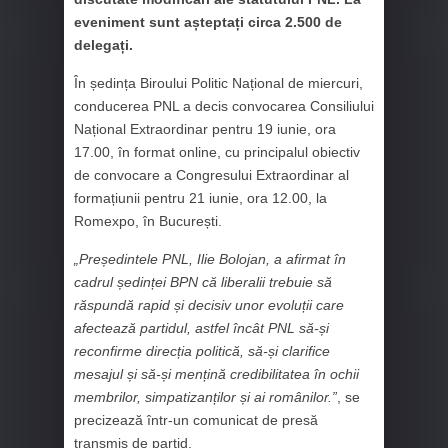
eveniment sunt așteptați circa 2.500 de
delegați.
În ședința Biroului Politic Național de miercuri,
conducerea PNL a decis convocarea Consiliului
Național Extraordinar pentru 19 iunie, ora
17.00, în format online, cu principalul obiectiv
de convocare a Congresului Extraordinar al
formațiunii pentru 21 iunie, ora 12.00, la
Romexpo, în București.
„Președintele PNL, Ilie Bolojan, a afirmat în
cadrul ședinței BPN că liberalii trebuie să
răspundă rapid și decisiv unor evoluții care
afectează partidul, astfel încât PNL să-și
reconfirme direcția politică, să-și clarifice
mesajul și să-și mențină credibilitatea în ochii
membrilor, simpatizanților și ai românilor.”
, se
precizează într-un comunicat de presă
transmis de partid.