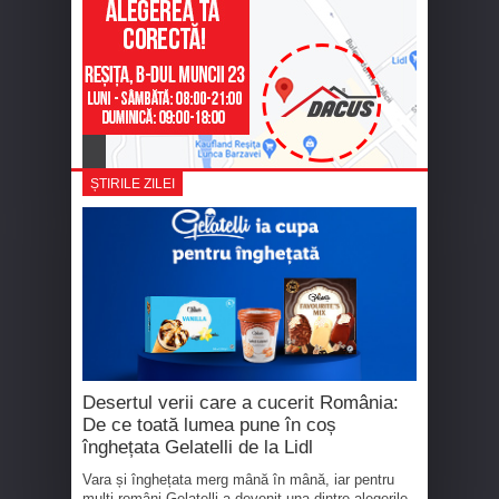
ȘTIRILE ZILEI
Desertul verii care a cucerit România:
De ce toată lumea pune în coș
înghețata Gelatelli de la Lidl
Vara și înghețata merg mână în mână, iar pentru
mulți români Gelatelli a devenit una dintre alegerile