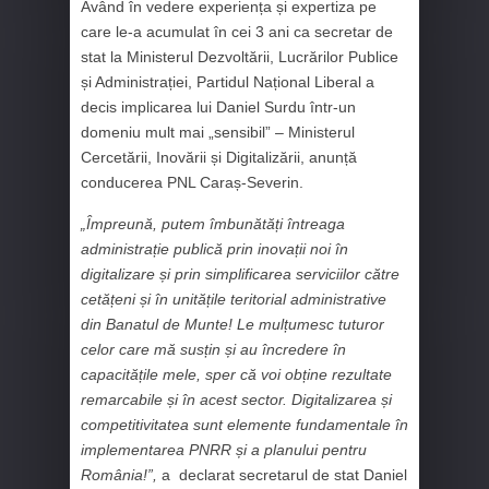
Având în vedere experiența și expertiza pe
care le-a acumulat în cei 3 ani ca secretar de
stat la Ministerul Dezvoltării, Lucrărilor Publice
și Administrației, Partidul Național Liberal a
decis implicarea lui Daniel Surdu într-un
domeniu mult mai „sensibil” – Ministerul
Cercetării, Inovării și Digitalizării, anunță
conducerea PNL Caraș-Severin.
„Împreună, putem îmbunătăți întreaga
administrație publică prin inovații noi în
digitalizare și prin simplificarea serviciilor către
cetățeni și în unitățile teritorial administrative
din Banatul de Munte! Le mulțumesc tuturor
celor care mă susțin și au încredere în
capacitățile mele, sper că voi obține rezultate
remarcabile și în acest sector. Digitalizarea și
competitivitatea sunt elemente fundamentale în
implementarea PNRR și a planului pentru
România!”,
a declarat secretarul de stat Daniel