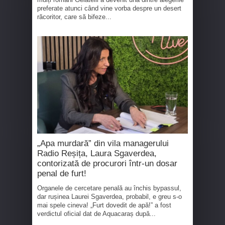
preferate atunci când vine vorba despre un desert
răcoritor, care să bifeze...
„Apa murdară” din vila managerului
Radio Reșița, Laura Sgaverdea,
contorizată de procurori într-un dosar
penal de furt!
Organele de cercetare penală au închis bypassul,
dar rușinea Laurei Sgaverdea, probabil, e greu s-o
mai spele cineva! „Furt dovedit de apă!” a fost
verdictul oficial dat de Aquacaraș după...