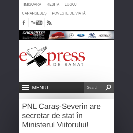
TIMIȘOARA
REȘIȚA
LUGOJ
CARANSEBEȘ
POVESTE DE VIAȚĂ
MENIU
PNL Caraș-Severin are
secretar de stat în
Ministerul Viitorului!