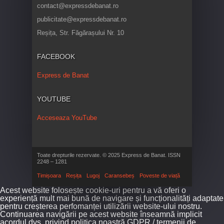
contact@expressdebanat.ro
publicitate@expressdebanat.ro
Reșița, Str. Făgărașului Nr. 10
FACEBOOK
Express de Banat
YOUTUBE
Acceseaza YouTube
Toate drepturile rezervate. © 2025 Express de Banat. ISSN
2248 – 1281
Timișoara
Reșița
Lugoj
Caransebeș
Poveste de viață
Acest website folosește cookie-uri pentru a vă oferi o
experiență mult mai bună de navigare și funcționalități adaptate
pentru creșterea perfomanței utilizării website-ului nostru.
Continuarea navigării pe acest website înseamnă implicit
acordul dvs. privind politica noastră GDPR / termenii de