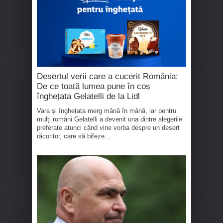
Desertul verii care a cucerit România:
De ce toată lumea pune în coș
înghețata Gelatelli de la Lidl
Vara și înghețata merg mână în mână, iar pentru
mulți români Gelatelli a devenit una dintre alegerile
preferate atunci când vine vorba despre un desert
răcoritor, care să bifeze...