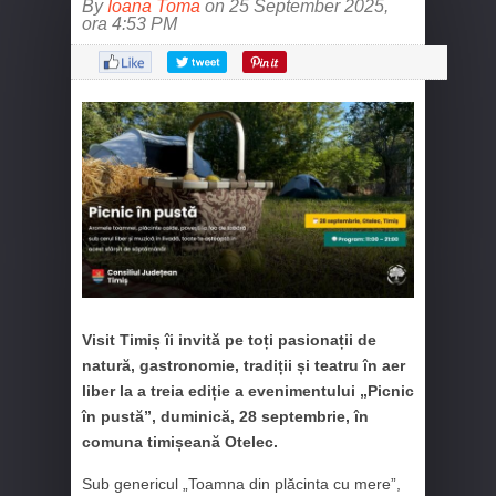
By
Ioana Toma
on 25 September 2025,
ora 4:53 PM
Visit Timiș îi invită pe toți pasionații de
natură, gastronomie, tradiții și teatru în aer
liber la a treia ediție a evenimentului „Picnic
în pustă”, duminică, 28 septembrie, în
comuna timișeană Otelec.
Sub genericul „Toamna din plăcinta cu mere”,