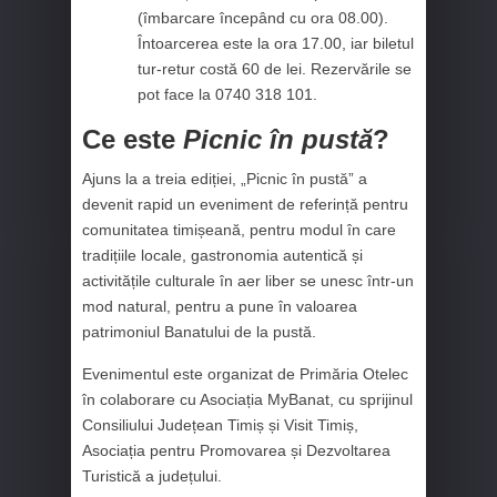
(îmbarcare începând cu ora 08.00).
Întoarcerea este la ora 17.00, iar biletul
tur-retur costă 60 de lei. Rezervările se
pot face la 0740 318 101.
Ce este
Picnic în pustă
?
Ajuns la a treia ediției, „Picnic în pustă” a
devenit rapid un eveniment de referință pentru
comunitatea timișeană, pentru modul în care
tradițiile locale, gastronomia autentică și
activitățile culturale în aer liber se unesc într-un
mod natural, pentru a pune în valoarea
patrimoniul Banatului de la pustă.
Evenimentul este organizat de Primăria Otelec
în colaborare cu Asociația MyBanat, cu sprijinul
Consiliului Județean Timiș și Visit Timiș,
Asociația pentru Promovarea și Dezvoltarea
Turistică a județului.