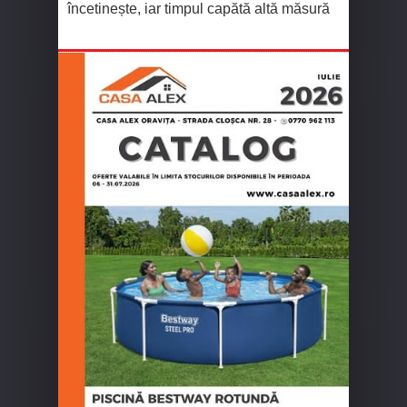
încetinește, iar timpul capătă altă măsură