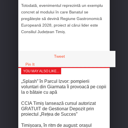
Totodată, evenimentul reprezintă un exemplu
concret al modului în care Banatul se
pregătește să devină Regiune Gastronomică
Europeană 2028, proiect al cărui lider este
Consiliul Județean Timiș.
Tweet
Pin It
YOU MAY ALSO LIKE...
„Splash” în Parcul Izvor: pompierii
voluntari din Giarmata îi provoacă pe copii
la o bătaie cu apă
CCIA Timiș lansează cursul autorizat
GRATUIT de Gestionar Depozit prin
proiectul „Rețea de Succes”
Timișoara, în ritm de august: orașul