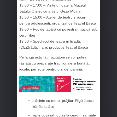
13.00 – 17.00 – Vizite ghidate la Muzeul
Satului Otelec cu artistul Geza Molnar
13.00 – 15.00 – Atelier de teatru și jocuri
pentru adolescenți, organizat de Teatrul Basca
19.00 – Foc de tabără cu povești și muzică sub
cerul liber
19.30 – Spectacol de teatru în livadă:
(DEZ)rădăcinare, producție Teatrul Basca
Pe lângă activități, vizitatorii se vor putea
răsfăța cu preparate tradiționale și bunătăți
locale, perfecte pentru o zi de toamnă:
plăcinte cu mere, prăjituri Rigó Jancsi,
kürtős kalács;
lapte covăsât, gulaș la ceaun, sarmale