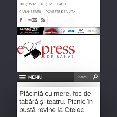
TIMIȘOARA
REȘIȚA
LUGOJ
CARANSEBEȘ
POVESTE DE VIAȚĂ
MENIU
Plăcintă cu mere, foc de
tabără și teatru. Picnic în
pustă revine la Otelec