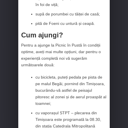
în foi de viță;
supă de porumbei cu tăiței de casă;
pită de Foeni cu untură și ceapă.
Cum ajungi?
Pentru a ajunge la Picnic în Pustă în condiții
optime, aveți mai multe opțiuni, dar pentru o
experiență completă noi vă sugerăm
următoarele două:
cu bicicleta, puteți pedala pe pista de
pe malul Begăi, pornind din Timișoara,
bucurându-vă astfel de peisajul
pitoresc al zonei și de aerul proaspăt al
toamnei;
cu vaporașul STPT – plecarea din
Timișoara este programată la 08.30,
din stația Catedrala Mitropolitană