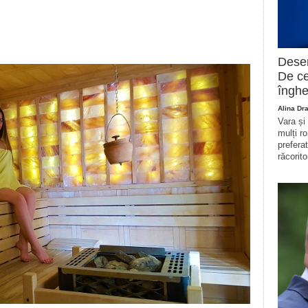
Deser
De ce
înghe
Alina Dr
Vara și
mulți r
prefera
răcorito