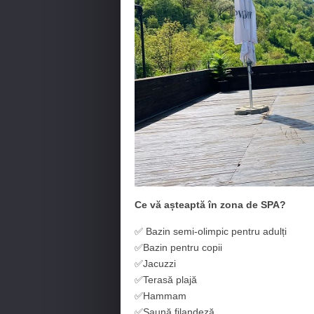
Ce vă așteaptă în zona de SPA?
✅ Bazin semi-olimpic pentru adulți
✅Bazin pentru copii
✅Jacuzzi
✅Terasă plajă
✅Hammam
✅Saună filandeză