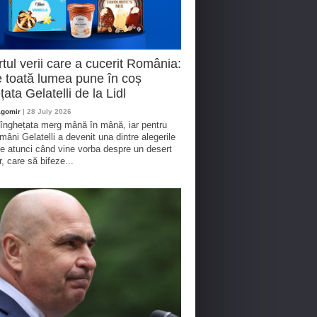
tul verii care a cucerit România:
 toată lumea pune în coș
țata Gelatelli de la Lidl
agomir
| 28 July 2026
 înghețata merg mână în mână, iar pentru
omâni Gelatelli a devenit una dintre alegerile
te atunci când vine vorba despre un desert
r, care să bifeze...