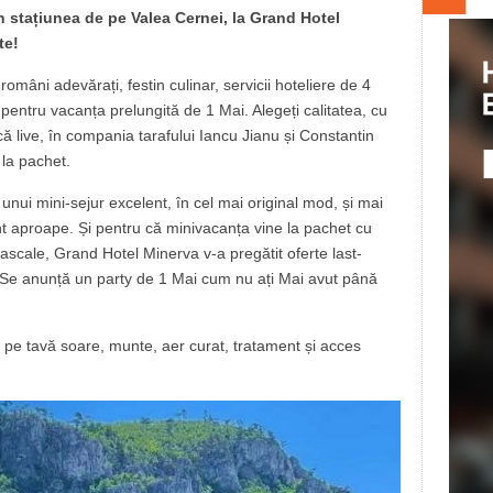
n stațiunea de pe Valea Cernei, la Grand Hotel
te!
omâni adevărați, festin culinar, servicii hoteliere de 4
pentru vacanța prelungită de 1 Mai. Alegeți calitatea, cu
ică live, în compania tarafului Iancu Jianu și Constantin
 la pachet.
a unui mini-sejur excelent, în cel mai original mod, și mai
sunt aproape. Și pentru că minivacanța vine la pachet cu
pascale, Grand Hotel Minerva v-a pregătit oferte last-
r. Se anunță un party de 1 Mai cum nu ați Mai avut până
e pe tavă soare, munte, aer curat, tratament și acces