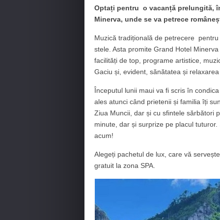
Optați pentru o vacanță prelungită, î
Minerva, unde se va petrece româneș
Muzică tradițională de petrecere pentru r
stele. Asta promite Grand Hotel Minerva 
facilități de top, programe artistice, muz
Gaciu și, evident, sănătatea și relaxarea
Începutul lunii maui va fi scris în condic
ales atunci când prietenii și familia îți 
Ziua Muncii, dar și cu sfintele sărbători 
minute, dar și surprize pe placul tuturo
acum!
Alegeți pachetul de lux, care vă serveșt
gratuit la zona SPA.