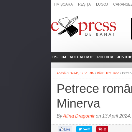
TIMIȘOARA
REȘIȚA
LUGOJ
CARANSE
CS
TM
ACTUALITATE
POLITICA
JUSTITI
REȘIȚA
LUGOJ
ADMINISTRATIE
EXPRESSLIVE
Acasă
/
CARAȘ-SEVERIN
/
Băile Herculane
/
Petrec
CARANSEBEȘ
TIMIȘOARA
NAȚIONAL
INTERVIURILE
EXPRESS
Petrece român
ANINA
SOCIAL
BĂILE HERCULANE
UTILE
Minerva
BOCŞA
MOLDOVA NOUĂ
By
Alina Dragomir
on 13 April 2024,
ORAVIȚA
OȚELU ROŞU