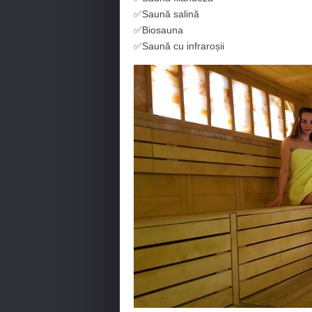
✅Saună salină
✅Biosauna
✅Saună cu infraroșii