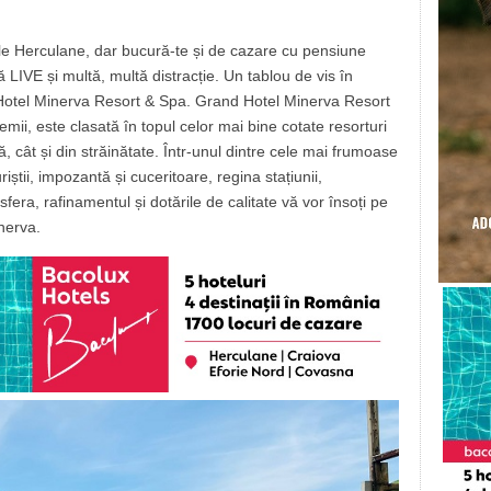
ăile Herculane, dar bucură-te și de cazare cu pensiune
IVE și multă, multă distracție. Un tablou de vis în
 Hotel Minerva Resort & Spa. Grand Hotel Minerva Resort
mii, este clasată în topul celor mai bine cotate resorturi
, cât și din străinătate. Într-unul dintre cele mai frumoase
iștii, impozantă și cuceritoare, regina stațiunii,
fera, rafinamentul și dotările de calitate vă vor însoți pe
nerva.