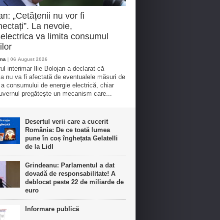
an: „Cetățenii nu vor fi
ectați”. La nevoie,
electrica va limita consumul
ilor
oma
| 06 August 2026
ul interimar Ilie Bolojan a declarat că
ia nu va fi afectată de eventualele măsuri de
e a consumului de energie electrică, chiar
vernul pregătește un mecanism care...
Desertul verii care a cucerit
România: De ce toată lumea
pune în coș înghețata Gelatelli
de la Lidl
Grindeanu: Parlamentul a dat
dovadă de responsabilitate! A
deblocat peste 22 de miliarde de
euro
Informare publică