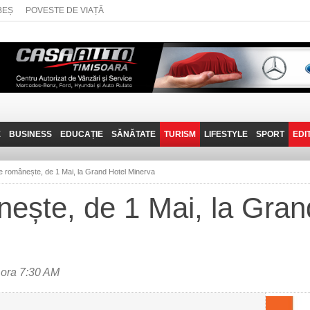
BEȘ
POVESTE DE VIAȚĂ
E
BUSINESS
EDUCAȚIE
SĂNĂTATE
TURISM
LIFESTYLE
SPORT
EDI
JOB-URI
PRIN MUNȚII
POVESTE DE VIAȚĂ
D
BANATULUI
e românește, de 1 Mai, la Grand Hotel Minerva
TEHNIT
VISIT CARAȘ-SEVERIN
ește, de 1 Mai, la Gran
FANTASTICUL BANAT
TRAVEL VLOG
 ora 7:30 AM