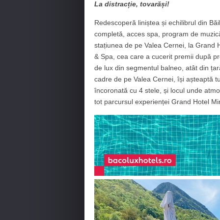
La distracție, tovarăși!
Redescoperă liniștea și echilibrul din B
completă, acces spa, program de muzică L
stațiunea de pe Valea Cernei, la Grand
& Spa, cea care a cucerit premii după pre
de lux din segmentul balneo, atât din țară
cadre de pe Valea Cernei, își așteaptă tur
încoronată cu 4 stele, și locul unde atmos
tot parcursul experienței Grand Hotel Mi