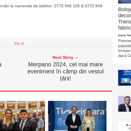
zervări la numerele de telefon: 0770 945 105 & 0770 949
Boloj
decon
Trans
fabric
Ioana T
Premier
Pin It
populaț
limitar
dacă Gu
Next Story →
a
Merpano 2024, cel mai mare
eveniment în câmp din vestul
țării!