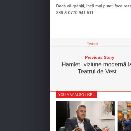
Dacă vă grăbiți, încă mai puteți face re
389 & 0770 941 511
Tweet
← Previous Story
Hamlet, viziune modernă l
Teatrul de Vest
YOU MAY ALSO LIKE...