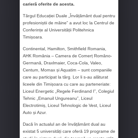
carieră oferite de acesta.
Târgul Educației Duale „Învățământ dual pentru
profesioniștii de mâine” a avut loc la Centrul de
Conferințe al Universității Politehnica
Timișoara.
Continental, Hamilton, Smithfield Romania,
AHK România – Camera de Comerț Româno-
Germană, Draxlmaier, Coca-Cola, Valeo,
Centum, Momax și Aquatim – sunt companiile
care au participat la târg. Lor li s-au alăturat
liceele din Timișoara cu care au parteneriate:
Liceul Energetic „Regele Ferdinand I”, Colegiul
Tehnic „Emanuil Ungureanu”, Liceul
Electrotimiș, Liceul Tehnologic de Vest, Liceul
Auto și Azur.
Dacă în actualul an de învățământ dual au
existat 5 universități care oferă 19 programe de