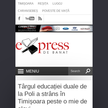
TIMIȘOARA
REȘIȚA
LUGOJ
CARANSEBEȘ
POVESTE DE VIAȚĂ
MENIU
Târgul educației duale de
la Poli a strâns în
Timișoara peste o mie de