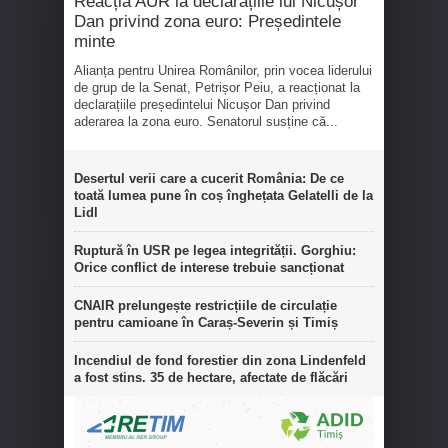
Reacția AUR la declarațiile lui Nicușor
Dan privind zona euro: Președintele
minte
Alianța pentru Unirea Românilor, prin vocea liderului
de grup de la Senat, Petrișor Peiu, a reacționat la
declarațiile președintelui Nicușor Dan privind
aderarea la zona euro. Senatorul susține că...
Desertul verii care a cucerit România: De ce
toată lumea pune în coș înghețata Gelatelli de la
Lidl
Ruptură în USR pe legea integrității. Gorghiu:
Orice conflict de interese trebuie sancționat
CNAIR prelungește restricțiile de circulație
pentru camioane în Caraș-Severin și Timiș
Incendiul de fond forestier din zona Lindenfeld
a fost stins. 35 de hectare, afectate de flăcări