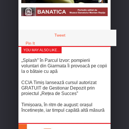
Tweet
Pin It
YOU MAY ALSO LIKE...
„Splash” în Parcul Izvor: pompierii
voluntari din Giarmata îi provoacă pe copii
la o bătaie cu apă
CCIA Timiș lansează cursul autorizat
GRATUIT de Gestionar Depozit prin
proiectul „Rețea de Succes”
Timișoara, în ritm de august: orașul
încetinește, iar timpul capătă altă măsură