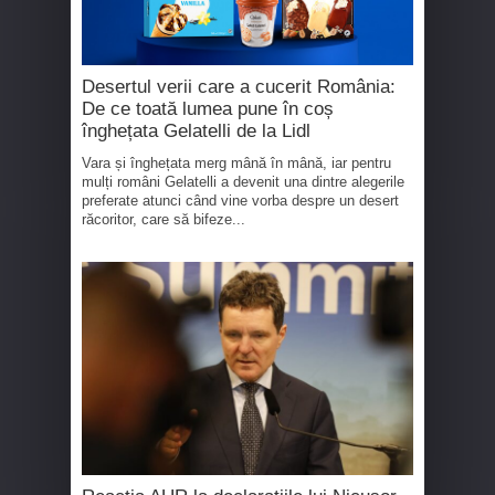
Desertul verii care a cucerit România:
De ce toată lumea pune în coș
înghețata Gelatelli de la Lidl
Vara și înghețata merg mână în mână, iar pentru
mulți români Gelatelli a devenit una dintre alegerile
preferate atunci când vine vorba despre un desert
răcoritor, care să bifeze...