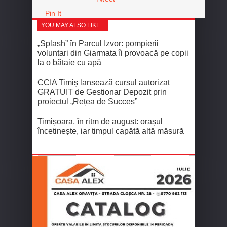
Pin It
YOU MAY ALSO LIKE...
„Splash” în Parcul Izvor: pompierii
voluntari din Giarmata îi provoacă pe copii
la o bătaie cu apă
CCIA Timiș lansează cursul autorizat
GRATUIT de Gestionar Depozit prin
proiectul „Rețea de Succes”
Timișoara, în ritm de august: orașul
încetinește, iar timpul capătă altă măsură