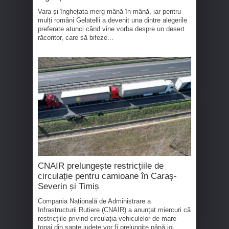
Vara și înghețata merg mână în mână, iar pentru
mulți români Gelatelli a devenit una dintre alegerile
preferate atunci când vine vorba despre un desert
răcoritor, care să bifeze...
CNAIR prelungește restricțiile de
circulație pentru camioane în Caraș-
Severin și Timiș
Compania Națională de Administrare a
Infrastructurii Rutiere (CNAIR) a anunțat miercuri că
restricțiile privind circulația vehiculelor de mare
tonaj din șapte județe vor fi prelungite până joi.