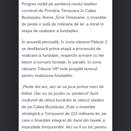
Progres vizibil pe șantierul noului stadion
construit de Primăria Timișoara în Calea
Buziașului. Arena „Eroii Timișoarei, o investiție
de peste o sută de milioane de lei, a intrat în
etapa de realizare a fundațiilor.
În această perioadă, în zona viitoarei Peluze 2
se desfășoară prima etapă a procesului de
realizare a fundației, respectiv armare cu fier
beton și turnare fundații. În paralel, în zona
viitoarei Tribune VIP este pregătit terenul
pentru realizarea fundațiilor.
„
Peste doi ani, aici se va juca primul meci de
fotbal. Dar nu ne jucăm cu șantierul! Sunt
mulțumit de ritmul lucrărilor la viitorul stadion
de pe Calea Buziașului. Este o investiție
strategică a Timișoarei de 115 milioane lei, pe
care o finanțăm integral din banii din taxele și
impozitele timișorenilor. Aici va fi un loc pentru