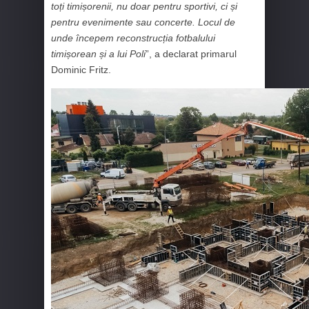
toți timișorenii, nu doar pentru sportivi, ci și
pentru evenimente sau concerte. Locul de
unde începem reconstrucția fotbalului
timișorean și a lui Poli
”, a declarat primarul
Dominic Fritz.