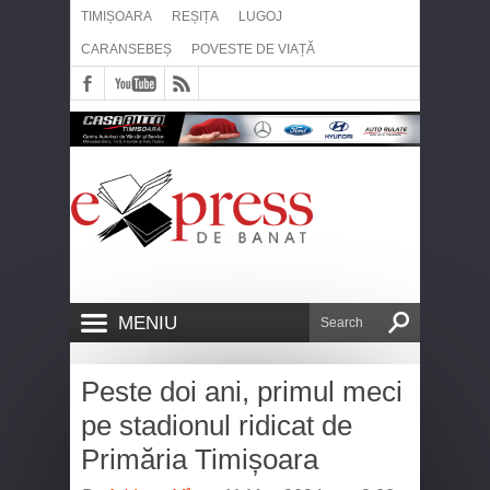
TIMIȘOARA
REȘIȚA
LUGOJ
CARANSEBEȘ
POVESTE DE VIAȚĂ
MENIU
Peste doi ani, primul meci
pe stadionul ridicat de
Primăria Timișoara