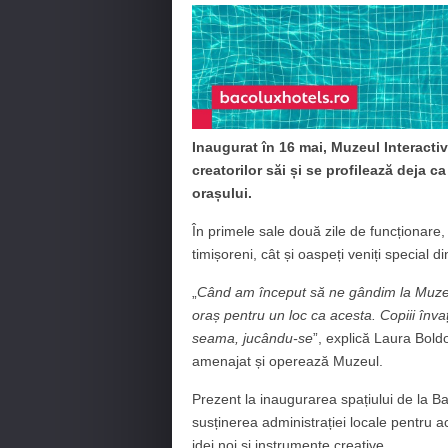
Inaugurat în 16 mai, Muzeul Interactiv
creatorilor săi și se profilează deja c
orașului.
În primele sale două zile de funcționare,
timișoreni, cât și oaspeți veniți special din
„
Când am început să ne gândim la Muzeul 
oraș pentru un loc ca acesta. Copiii învață
seama, jucându-se
”, explică Laura Boldov
amenajat și operează Muzeul.
Prezent la inaugurarea spațiului de la B
susținerea administrației locale pentru ac
idei noi și instrumente creative.