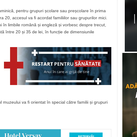
uminică, pentru grupuri școlare sau preșcolare în prima
ra 20, accesul va fi acordat familiilor sau grupurilor mici.
iuni în limbile română și engleză și vorbesc despre trecut,
stă între 20 și 35 de lei, în funcție de dimensiunile
uzeului va fi orientat în special către familii și grupuri