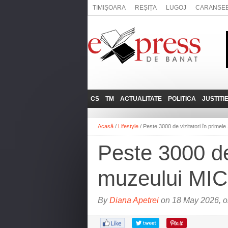
TIMIȘOARA
REȘIȚA
LUGOJ
CARANSE
CS
TM
ACTUALITATE
POLITICA
JUSTITI
REȘIȚA
LUGOJ
ADMINISTRATIE
EXPRESSLIVE
Acasă
/
Lifestyle
/
Peste 3000 de vizitatori în primele
CARANSEBEȘ
TIMIȘOARA
NAȚIONAL
INTERVIURILE
EXPRESS
Peste 3000 de 
ANINA
SOCIAL
BĂILE HERCULANE
UTILE
muzeului MIC
BOCŞA
MOLDOVA NOUĂ
By
Diana Apetrei
on 18 May 2026, o
ORAVIȚA
OȚELU ROŞU