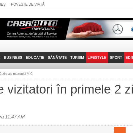
BEȘ
POVESTE DE VIAȚĂ
E
BUSINESS
EDUCAȚIE
SĂNĂTATE
TURISM
LIFESTYLE
SPORT
EDI
JOB-URI
PRIN MUNȚII
POVESTE DE VIAȚĂ
D
BANATULUI
 2 zile ale muzeului MIC
TEHNIT
VISIT CARAȘ-SEVERIN
vizitatori în primele 2 zi
FANTASTICUL BANAT
TRAVEL VLOG
ra 11:47 AM