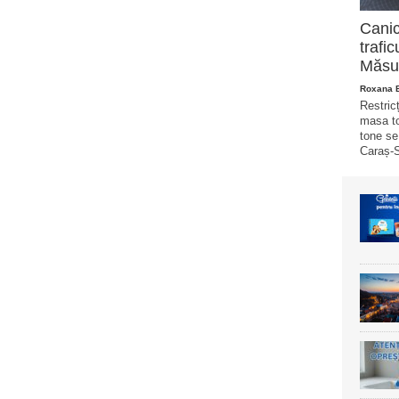
Canic
trafi
Măsur
Roxana 
Restricț
masa to
tone se
Caraș-S