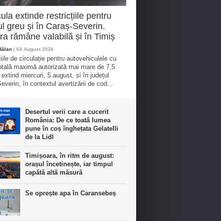
ula extinde restricțiile pentru
cul greu și în Caraș-Severin.
a rămâne valabilă și în Timiș
Bălan
| 04 August 2026
iile de circulație pentru autovehiculele cu
tală maximă autorizată mai mare de 7,5
 extind miercuri, 5 august, și în județul
everin, în contextul avertizării de cod...
Desertul verii care a cucerit
România: De ce toată lumea
pune în coș înghețata Gelatelli
de la Lidl
Timișoara, în ritm de august:
orașul încetinește, iar timpul
capătă altă măsură
Se oprește apa în Caransebeș