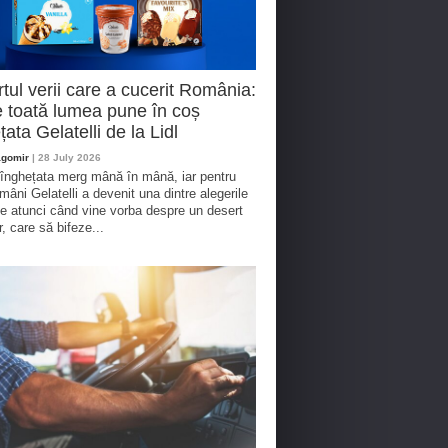
tul verii care a cucerit România:
 toată lumea pune în coș
țata Gelatelli de la Lidl
agomir
| 28 July 2026
 înghețata merg mână în mână, iar pentru
omâni Gelatelli a devenit una dintre alegerile
te atunci când vine vorba despre un desert
r, care să bifeze...