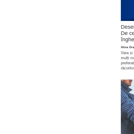
Deser
De ce
înghe
Alina Dr
Vara și
mulți r
prefera
răcorito