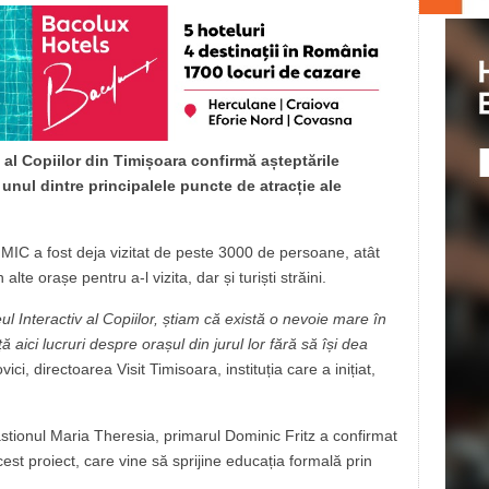
 al Copiilor din Timișoara confirmă așteptările
a unul dintre principalele puncte de atracție ale
 MIC a fost deja vizitat de peste 3000 de persoane, atât
 alte orașe pentru a-l vizita, dar și turiști străini.
Interactiv al Copiilor, știam că există o nevoie mare în
 aici lucruri despre orașul din jurul lor fără să își dea
ici, directoarea Visit Timisoara, instituția care a inițiat,
astionul Maria Theresia, primarul Dominic Fritz a confirmat
est proiect, care vine să sprijine educația formală prin