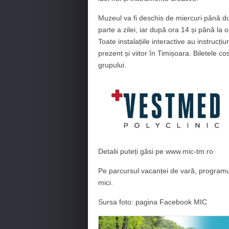
Muzeul va fi deschis de miercuri până d
parte a zilei, iar după ora 14 și până la o
Toate instalațiile interactive au instrucț
prezent și viitor în Timișoara. Biletele co
grupului.
Detalii puteți găsi pe www.mic-tm.ro
Pe parcursul vacanței de vară, programul m
mici.
Sursa foto: pagina Facebook MIC