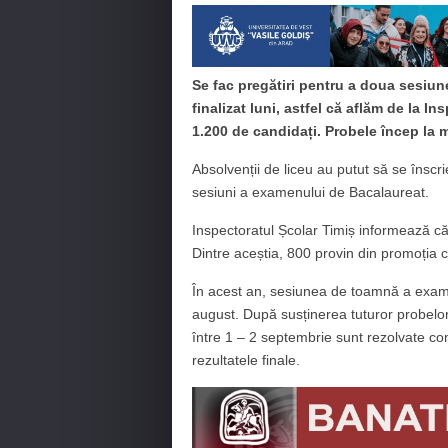
Se fac pregătiri pentru a doua sesiun
finalizat luni, astfel că aflăm de la I
1.200 de candidați. Probele încep la m
Absolvenții de liceu au putut să se înscri
sesiuni a examenului de Bacalaureat.
Inspectoratul Școlar Timiș informează că
Dintre aceștia, 800 provin din promoția cu
În acest an, sesiunea de toamnă a exam
august. După susținerea tuturor probelor
între 1 – 2 septembrie sunt rezolvate cont
rezultatele finale.