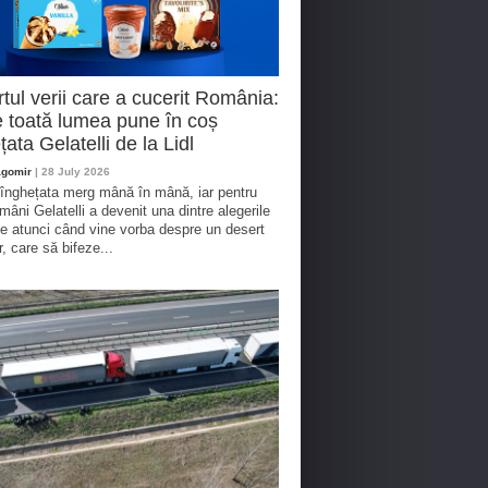
tul verii care a cucerit România:
 toată lumea pune în coș
țata Gelatelli de la Lidl
agomir
| 28 July 2026
 înghețata merg mână în mână, iar pentru
omâni Gelatelli a devenit una dintre alegerile
te atunci când vine vorba despre un desert
r, care să bifeze...