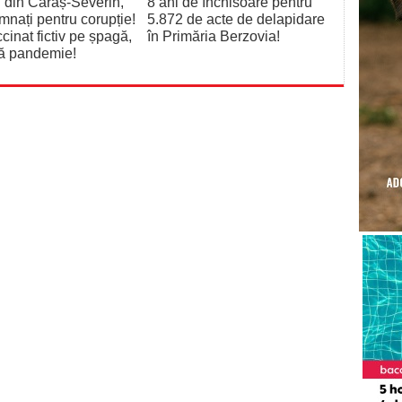
 din Caraș-Severin,
8 ani de închisoare pentru
nați pentru corupție!
5.872 de acte de delapidare
cinat fictiv pe șpagă,
în Primăria Berzovia!
nă pandemie!