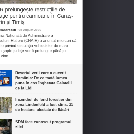
 prelungește restricțiile de
lație pentru camioane în Caraș-
in și Timiș
exandrescu
| 05 August 2026
a Națională de Administrare a
ructurii Rutiere (CNAIR) a anunțat miercuri că
iile privind circulația vehiculelor de mare
n șapte județe vor fi prelungite până joi.
vine...
Desertul verii care a cucerit
România: De ce toată lumea
pune în coș înghețata Gelatelli
de la Lidl
Incendiul de fond forestier din
zona Lindenfeld a fost stins. 35
de hectare, afectate de flăcări
SDM face cunoscut programul
zilei