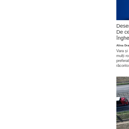
Deser
De ce
înghe
Alina Dr
Vara și
mulți r
prefera
răcorito