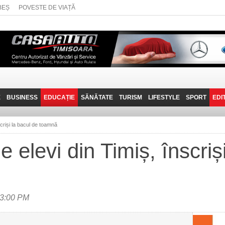
BEȘ
POVESTE DE VIAȚĂ
E
BUSINESS
EDUCAȚIE
SĂNĂTATE
TURISM
LIFESTYLE
SPORT
EDI
JOB-URI
PRIN MUNȚII
POVESTE DE VIAȚĂ
D
BANATULUI
scriși la bacul de toamnă
TEHNIT
VISIT CARAȘ-SEVERIN
 elevi din Timiș, înscriș
FANTASTICUL BANAT
TRAVEL VLOG
 3:00 PM