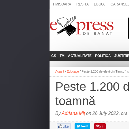
TIMIȘOARA
REȘIȚA
LUGOJ
CARANSE
CS
TM
ACTUALITATE
POLITICA
JUSTITI
REȘIȚA
LUGOJ
ADMINISTRATIE
EXPRESSLIVE
Acasă
/
Educație
/
Peste 1.200 de elevi din Timiș, în
CARANSEBEȘ
TIMIȘOARA
NAȚIONAL
INTERVIURILE
EXPRESS
Peste 1.200 de
ANINA
SOCIAL
BĂILE HERCULANE
UTILE
toamnă
BOCŞA
MOLDOVA NOUĂ
By
Adriana Mîț
on 26 July 2022, ora
ORAVIȚA
OȚELU ROŞU