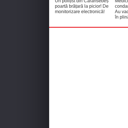
Un polițist din Caransebeș
Medici
poartă brățară la picior! De
condam
monitorizare electronică!
Au vac
în pli