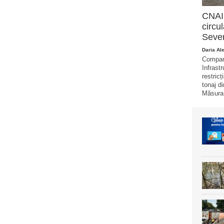
CNAIR
circu
Sever
Daria Al
Compani
Infrast
restricț
tonaj di
Măsura 