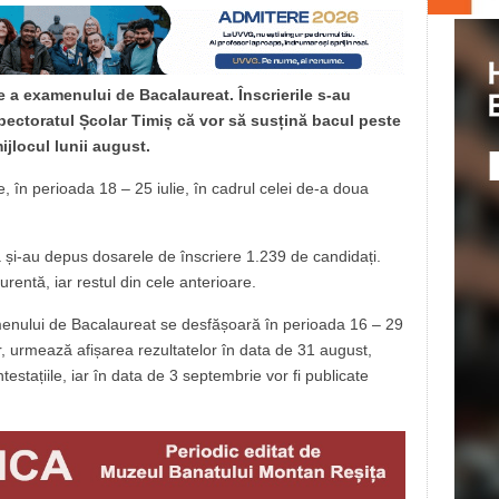
e a examenului de Bacalaureat. Înscrierile s-au
nspectoratul Școlar Timiș că vor să susțină bacul peste
ijlocul lunii august.
e, în perioada 18 – 25 iulie, în cadrul celei de-a doua
 și-au depus dosarele de înscriere 1.239 de candidați.
rentă, iar restul din cele anterioare.
enului de Bacalaureat se desfășoară în perioada 16 – 29
, urmează afișarea rezultatelor în data de 31 august,
estațiile, iar în data de 3 septembrie vor fi publicate