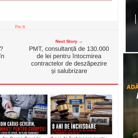
Pin It
Next Story →
i?
PMT, consultanță de 130.000
în
de lei pentru întocmirea
contractelor de deszăpezire
și salubrizare