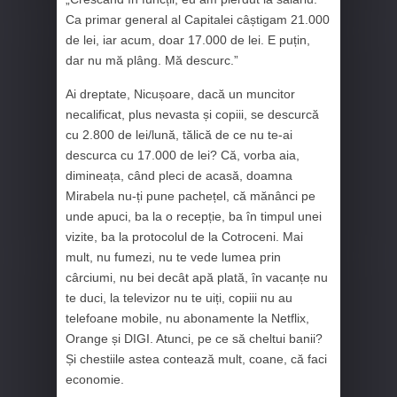
Ca primar general al Capitalei câștigam 21.000
de lei, iar acum, doar 17.000 de lei. E puțin,
dar nu mă plâng. Mă descurc.”
Ai dreptate, Nicușoare, dacă un muncitor
necalificat, plus nevasta și copiii, se descurcă
cu 2.800 de lei/lună, tălică de ce nu te-ai
descurca cu 17.000 de lei? Că, vorba aia,
dimineața, când pleci de acasă, doamna
Mirabela nu-ți pune pachețel, că mănânci pe
unde apuci, ba la o recepție, ba în timpul unei
vizite, ba la protocolul de la Cotroceni. Mai
mult, nu fumezi, nu te vede lumea prin
cârciumi, nu bei decât apă plată, în vacanțe nu
te duci, la televizor nu te uiți, copiii nu au
telefoane mobile, nu abonamente la Netflix,
Orange și DIGI. Atunci, pe ce să cheltui banii?
Și chestiile astea contează mult, coane, că faci
economie.