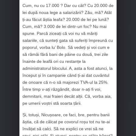
Cum, nu cu 17.000 ? Dar cu cât? Cu 20.000 de
lei după noua lege a salarizării? Zău, mă? Atât
ți-au făcut ăștia leafa? 20.000 de lei pe lună?
Cum, mă? 3.000 de lei dintr-un foc? Nu mai
spune. Parcă ziceați că voi nu vă măriți
salariile, că sunteți gata să suferiți împreună cu
poporul, vorba lu’ Bolo. Să vedeți și voi cum e
să rămâi fără bani de pâine cu două, trei zile
înainte de leafă ori cu restanțe la
administratorul blocului. A, asta a fost atunci, la
început și în campanie când ți-ai dat cuvântul
de onoare că n-o să majorezi TVA-ul la 25%.
Între timp v-ați răzgândit, doar n-ați fi voi,
demnitarii, mai fraieri decât alții. Că, vorba aia,
pe umerii voștri stă soarta țării.
Și, totuși, Nicușoare, ce faci, bre, pentru banii
ăștia, că de călcat pe covorul roșu tot nu te-ai
învățat să calci. Să ne explici ce vrei să ne
spui, nici atât. Și atunci, pentru ce atâta bănet?