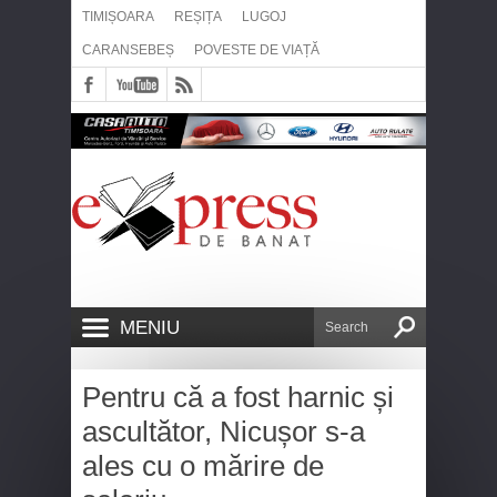
TIMIȘOARA
REȘIȚA
LUGOJ
CARANSEBEȘ
POVESTE DE VIAȚĂ
MENIU
Pentru că a fost harnic și
ascultător, Nicușor s-a
ales cu o mărire de