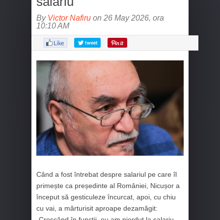
salariu
By
Victor Nafiru
on 26 May 2026, ora
10:10 AM
Când a fost întrebat despre salariul pe care îl
primește ca președinte al României, Nicușor a
început să gesticuleze încurcat, apoi, cu chiu
cu vai, a mărturisit aproape dezamăgit:
„Crescând în funcții, eu am pierdut la salariu.