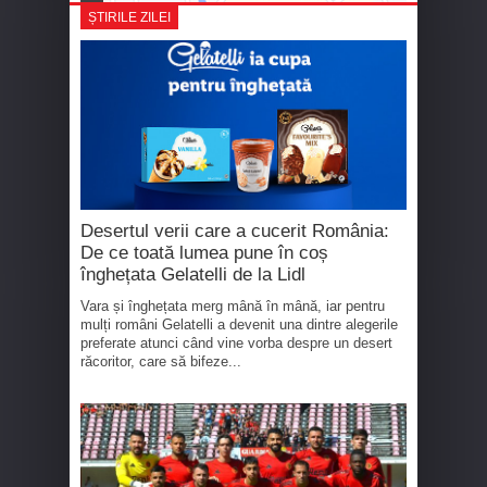
ȘTIRILE ZILEI
Desertul verii care a cucerit România:
De ce toată lumea pune în coș
înghețata Gelatelli de la Lidl
Vara și înghețata merg mână în mână, iar pentru
mulți români Gelatelli a devenit una dintre alegerile
preferate atunci când vine vorba despre un desert
răcoritor, care să bifeze...