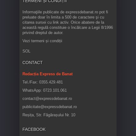
TERMENI ȘI CONDIȚII
Informaţiile publicate de expressdebanat.ro pot fi
preluate doar în limita a 500 de caractere şi cu
citarea sursei cu link activ. Orice abatere de la
această regulă constituie o încălcare a Legii 8/1996
privind dreptul de autor.
Vezi termeni și condiții
SOL
CONTACT
Redacția Express de Banat
Tel./Fax: 0355.429.481
WhatsApp: 0723.101.061
contact@expressdebanat.ro
publicitate@expressdebanat.ro
Reșița, Str. Făgărașului Nr. 10
FACEBOOK