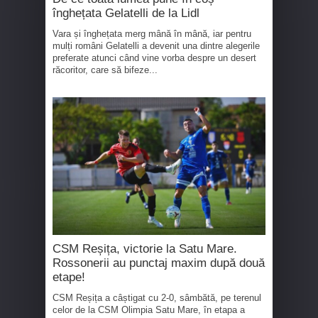
înghețata Gelatelli de la Lidl
Vara și înghețata merg mână în mână, iar pentru
mulți români Gelatelli a devenit una dintre alegerile
preferate atunci când vine vorba despre un desert
răcoritor, care să bifeze...
CSM Reșița, victorie la Satu Mare.
Rossonerii au punctaj maxim după două
etape!
CSM Reșița a câștigat cu 2-0, sâmbătă, pe terenul
celor de la CSM Olimpia Satu Mare, în etapa a