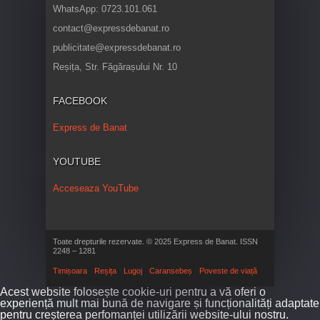
WhatsApp: 0723.101.061
contact@expressdebanat.ro
publicitate@expressdebanat.ro
Reșița, Str. Făgărașului Nr. 10
FACEBOOK
Express de Banat
YOUTUBE
Acceseaza YouTube
Toate drepturile rezervate. © 2025 Express de Banat. ISSN
2248 – 1281
Timișoara
Reșița
Lugoj
Caransebeș
Poveste de viață
Acest website folosește cookie-uri pentru a vă oferi o
experiență mult mai bună de navigare și funcționalități adaptate
pentru creșterea perfomanței utilizării website-ului nostru.