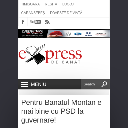
TIMIȘOARA
REȘIȚA
LUGOJ
CARANSEBEȘ
POVESTE DE VIAȚĂ
MENIU
Pentru Banatul Montan e
mai bine cu PSD la
guvernare!