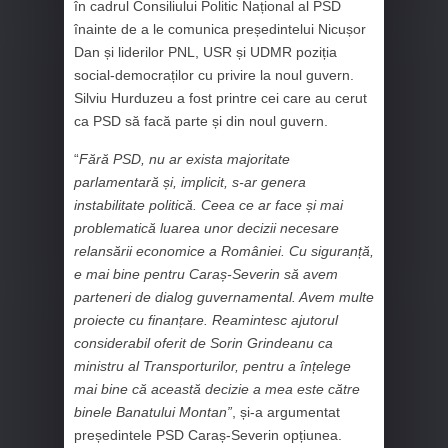
în cadrul Consiliului Politic Național al PSD
înainte de a le comunica președintelui Nicușor
Dan și liderilor PNL, USR și UDMR poziția
social-democraților cu privire la noul guvern.
Silviu Hurduzeu a fost printre cei care au cerut
ca PSD să facă parte și din noul guvern.
“
Fără PSD, nu ar exista majoritate
parlamentară și, implicit, s-ar genera
instabilitate politică. Ceea ce ar face și mai
problematică luarea unor decizii necesare
relansării economice a României. Cu siguranță,
e mai bine pentru Caraș-Severin să avem
parteneri de dialog guvernamental. Avem multe
proiecte cu finanțare. Reamintesc ajutorul
considerabil oferit de Sorin Grindeanu ca
ministru al Transporturilor, pentru a înțelege
mai bine că această decizie a mea este către
binele Banatului Montan”
, și-a argumentat
președintele PSD Caraș-Severin opțiunea.