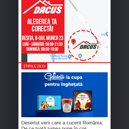
ȘTIRILE ZILEI
Desertul verii care a cucerit România:
De ce toată lumea pune în coș