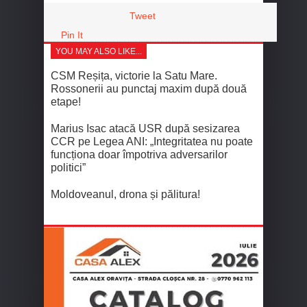
Tweet
Pin It
YOU MAY ALSO LIKE...
CSM Reșița, victorie la Satu Mare.
Rossonerii au punctaj maxim după două
etape!
Marius Isac atacă USR după sesizarea
CCR pe Legea ANI: „Integritatea nu poate
funcționa doar împotriva adversarilor
politici”
Moldoveanul, drona și pălitura!