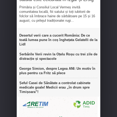
Primăria și Consiliul Local Vermeș invită
comunitatea locală, fiii satului și toți iubitorii de
folclor să îmbrace haine de sărbătoare pe 15 și 16
august, cu prilejul tradiționalei rugi...
Desertul verii care a cucerit România: De ce
toată lumea pune în coș înghețata Gelatelli de la
Lidl
Serbările Verii revin la Oțelu Roșu cu trei zile de
distracție și spectacole
George Simion, despre Legea ANI: Un motiv în
plus pentru ca Fritz să plece
Șeful Casei de Sănătate a controlat cabinete
medicale goale! Medicii erau „în drum spre
Timișoara”!