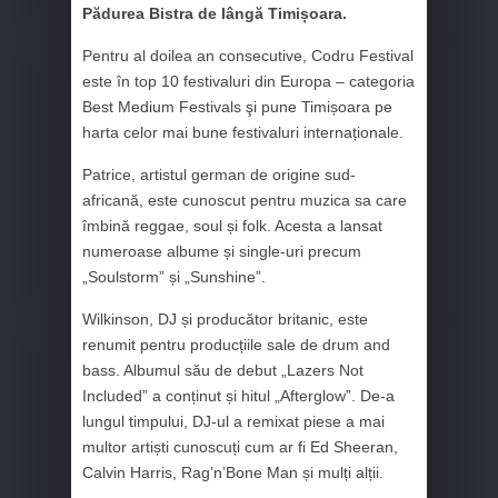
Pădurea Bistra de lângă Timișoara.
Pentru al doilea an consecutive, Codru Festival
este în top 10 festivaluri din Europa – categoria
Best Medium Festivals şi pune Timișoara pe
harta celor mai bune festivaluri internaționale.
Patrice, artistul german de origine sud-
africană, este cunoscut pentru muzica sa care
îmbină reggae, soul și folk. Acesta a lansat
numeroase albume și single-uri precum
„Soulstorm” și „Sunshine”.
Wilkinson, DJ și producător britanic, este
renumit pentru producțiile sale de drum and
bass. Albumul său de debut „Lazers Not
Included” a conținut și hitul „Afterglow”. De-a
lungul timpului, DJ-ul a remixat piese a mai
multor artiști cunoscuți cum ar fi Ed Sheeran,
Calvin Harris, Rag’n’Bone Man și mulți alții.