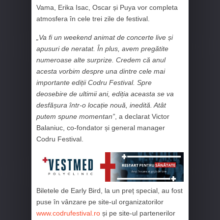
Vama, Erika Isac, Oscar și Puya vor completa
atmosfera în cele trei zile de festival.
„Va fi un weekend animat de concerte live și
apusuri de neratat. În plus, avem pregătite
numeroase alte surprize. Credem că anul
acesta vorbim despre una dintre cele mai
importante ediții Codru Festival. Spre
deosebire de ultimii ani, ediția aceasta se va
desfășura într-o locație nouă, inedită. Atât
putem spune momentan”
, a declarat Victor
Balaniuc, co-fondator și general manager
Codru Festival.
Biletele de Early Bird, la un preț special, au fost
puse în vânzare pe site-ul organizatorilor
www.codrufestival.ro
și pe site-ul partenerilor