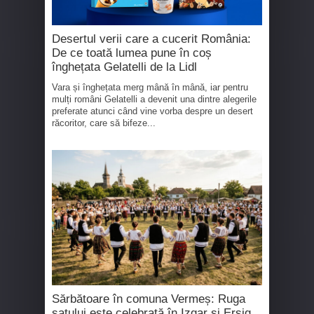
Desertul verii care a cucerit România:
De ce toată lumea pune în coș
înghețata Gelatelli de la Lidl
Vara și înghețata merg mână în mână, iar pentru
mulți români Gelatelli a devenit una dintre alegerile
preferate atunci când vine vorba despre un desert
răcoritor, care să bifeze...
Sărbătoare în comuna Vermeș: Ruga
satului este celebrată în Izgar și Ersig