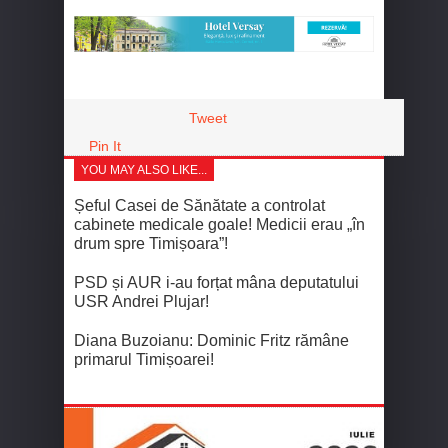
Tweet
Pin It
YOU MAY ALSO LIKE...
Șeful Casei de Sănătate a controlat
cabinete medicale goale! Medicii erau „în
drum spre Timișoara”!
PSD și AUR i-au forțat mâna deputatului
USR Andrei Plujar!
Diana Buzoianu: Dominic Fritz rămâne
primarul Timișoarei!