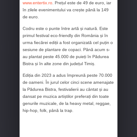
www.entertix.ro
. Prețul este de 49 de euro, iar
în zilele evenimentului va crește până la 149
de euro.
Codru este o punte între artă și natură. Este
primul festival eco-friendly din România și în
urma fiecărei ediții a fost organizată cel puțin o
sesiune de plantare de copaci. Până acum s-
au plantat peste 45.000 de puieți în Pădurea
Bistra și în alte zone din județul Timiș.
Ediția din 2023 a adus împreună peste 70.000
de oameni. În jurul celor cinci scene amenajate
la Pădurea Bistra, festivalierii au cântat și au
dansat pe muzica artiștilor preferați din toate
genurile muzicale, de la heavy metal, reggae,
hip-hop, folk, până la trap.