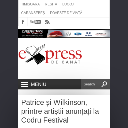
TIMIȘOARA
REȘIȚA
LUGOJ
CARANSEBEȘ
POVESTE DE VIAȚĂ
MENIU
Patrice și Wilkinson,
printre artiștii anunțați la
Codru Festival