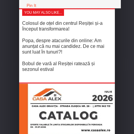
Pin It
YOU MAY ALSO LIKE...
Colosul de oțel din centrul Reșiței și-a
început transformarea!
Popa, despre atacurile din online: Am
anunțat că nu mai candidez. De ce mai
sunt luat în tunuri?!
Bobul de vară al Reșiței ratează și
sezonul estival