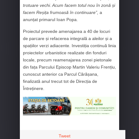
trotuare vechi. Acum facem totul nou în zonă și
facem Reșița frumoasă în continuare”,
a
anunțat primarul Ioan Popa.
Proiectul prevede amenajarea a 40 de locuri
de parcare și refacerea integrală a aleilor și a
spațiilor verzi adiacente. Investiția continuă linia
proiectelor urbanistice realizate din fonduri
locale, precum reamenajarea zonei pietonale
din fața Parcului Episcop Martin Valeriu Frențiu,
cunoscut anterior ca Parcul Cărășana,
finalizată anul trecut tot de Direcția de
Întreținere.
Tweet