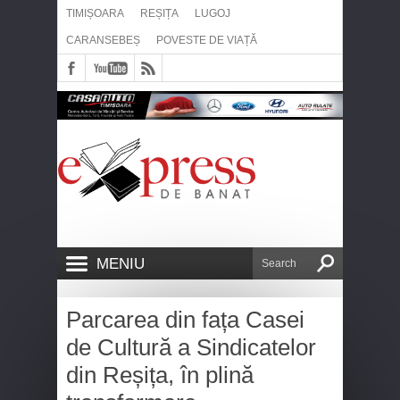
TIMIȘOARA
REȘIȚA
LUGOJ
CARANSEBEȘ
POVESTE DE VIAȚĂ
MENIU
Parcarea din fața Casei
de Cultură a Sindicatelor
din Reșița, în plină