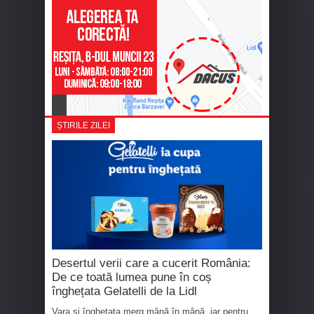
ȘTIRILE ZILEI
Desertul verii care a cucerit România:
De ce toată lumea pune în coș
înghețata Gelatelli de la Lidl
Vara și înghețata merg mână în mână, iar pentru