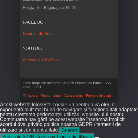
Reșița, Str. Făgărașului Nr. 10
FACEBOOK
Express de Banat
YOUTUBE
Acceseaza YouTube
Toate drepturile rezervate. © 2025 Express de Banat. ISSN
2248 – 1281
Timișoara
Reșița
Lugoj
Caransebeș
Poveste de viață
Acest website folosește cookie-uri pentru a vă oferi o
experiență mult mai bună de navigare și funcționalități adaptate
pentru creșterea perfomanței utilizării website-ului nostru.
Continuarea navigării pe acest website înseamnă implicit
acordul dvs. privind politica noastră GDPR / termenii de
utilizare și confidențialitate.
De acord
Politica de GDPR, Cookies și Termeni de Utilizare