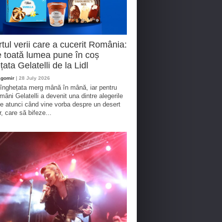
tul verii care a cucerit România:
 toată lumea pune în coș
țata Gelatelli de la Lidl
agomir
| 28 July 2026
 înghețata merg mână în mână, iar pentru
omâni Gelatelli a devenit una dintre alegerile
te atunci când vine vorba despre un desert
r, care să bifeze...