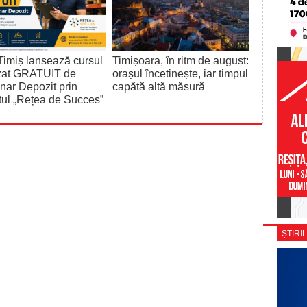
imiș lansează cursul
Timișoara, în ritm de august:
izat GRATUIT de
orașul încetinește, iar timpul
nar Depozit prin
capătă altă măsură
tul „Rețea de Succes”
ȘTIRIL