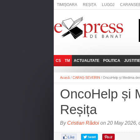
TIMIȘOARA
REȘIȚA
LUGOJ
CARANSE
CS
TM
ACTUALITATE
POLITICA
JUSTITI
REȘIȚA
LUGOJ
ADMINISTRATIE
EXPRESSLIVE
Acasă
/
CARAȘ-SEVERIN
/
OncoHelp și Medima desc
CARANSEBEȘ
TIMIȘOARA
NAȚIONAL
INTERVIURILE
EXPRESS
OncoHelp și M
ANINA
SOCIAL
BĂILE HERCULANE
UTILE
Reșița
BOCŞA
MOLDOVA NOUĂ
By
Cristian Rădoi
on 20 May 2026, 
ORAVIȚA
OȚELU ROŞU