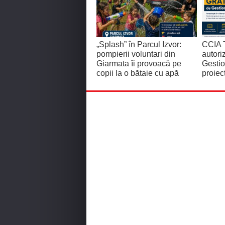
„Splash” în Parcul Izvor:
CCIA T
pompierii voluntari din
autor
Giarmata îi provoacă pe
Gestio
copii la o bătaie cu apă
proiec