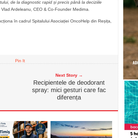
ului, de la diagnostic rapid și precis până la deciziile
at Vlad Ardeleanu, CEO & Co-Founder Medima.
uncționa în cadrul Spitalului Asociației OncoHelp din Reșița,
Pin It
Next Story →
Recipientele de deodorant
spray: mici gesturi care fac
diferența