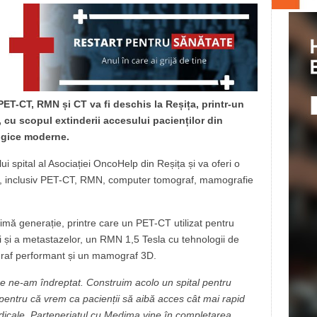
ET-CT, RMN și CT va fi deschis la Reșița, printr-un
 cu scopul extinderii accesului pacienților din
ogice moderne.
ui spital al Asociației OncoHelp din Reșița și va oferi o
ce, inclusiv PET-CT, RMN, computer tomograf, mamografie
timă generație, printre care un PET-CT utilizat pentru
ni și a metastazelor, un RMN 1,5 Tesla cu tehnologii de
ograf performant și un mamograf 3D.
are ne-am îndreptat. Construim acolo un spital pentru
 pentru că vrem ca pacienții să aibă acces cât mai rapid
 medicale. Parteneriatul cu Medima vine în completarea