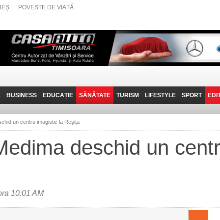
BEȘ
POVESTE DE VIAȚĂ
E
BUSINESS
EDUCAȚIE
SĂNĂTATE
TURISM
LIFESTYLE
SPORT
EDI
JOB-URI
PRIN MUNȚII
POVESTE DE VIAȚĂ
D
BANATULUI
hid un centru imagistic la Reșița
TEHNIT
VISIT CARAȘ-SEVERIN
edima deschid un centru
FANTASTICUL BANAT
TRAVEL VLOG
ora 10:01 AM