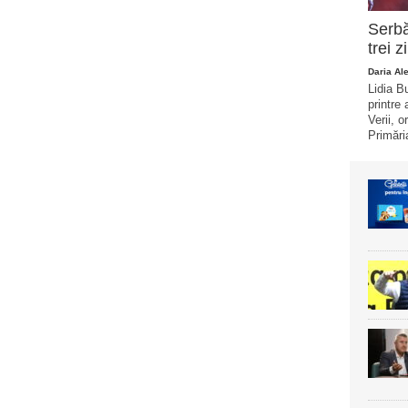
Serbă
trei z
Daria Al
Lidia B
printre 
Verii, 
Primăria