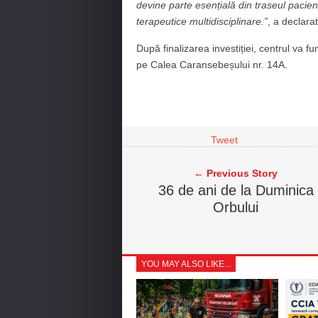
devine parte esențială din traseul pacient
terapeutice multidisciplinare.”
, a declar
După finalizarea investiției, centrul va f
pe Calea Caransebeșului nr. 14A.
Tweet
← Previous Story
36 de ani de la Duminica
Orbului
YOU MAY ALSO LIKE...