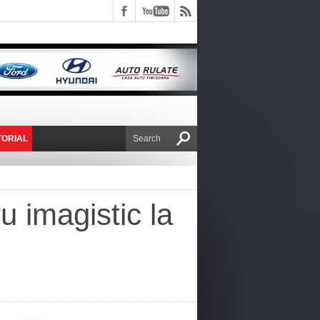
TORIAL
E VICTOR NAFIRU
 imagistic la