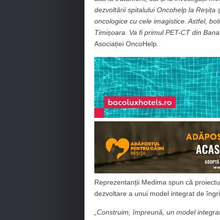
dezvoltării spitalului Oncohelp la Reșița 
oncologice cu cele imagistice. Astfel, bol
Timișoara. Va fi primul PET-CT din Bana
Asociației OncoHelp.
Reprezentanții Medima spun că proiectul 
dezvoltare a unui model integrat de îngri
„Construim, împreună, un model integrat 