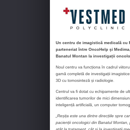
Un centru de imagistică medicală cu P
parteneriat între OncoHelp și Medima,
Banatul Montan la investigații oncol
Noul centru va funcționa în cadrul viitorul
gamă completă de investigații imagisti
3D cu tomosinteză și radiologie.
Centrul va fi dotat cu echipamente de ul
identificarea tumorilor de mici dimensiu
inteligență artificială, un computer tom
„Reșița este una dintre direcțiile spre c
pacienții oncologici din Banatul Montan,
atât la tratament, cât și la investigații