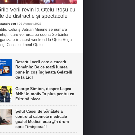
rile Verii revin la Oțelu Roșu cu
ile de distracție și spectacole
exandrescu
| 06 August 2026
uble, Celia și Adrian Minune se numără
artiștii care vor urca pe scena Serbărilor
organizate în acest weekend la Oțelu Roșu.
 și Consiliul Local Oțelu...
Desertul verii care a cucerit
România: De ce toată lumea
pune în coș înghețata Gelatelli
de la Lidl
George Simion, despre Legea
ANI: Un motiv în plus pentru ca
Fritz să plece
Șeful Casei de Sănătate a
controlat cabinete medicale
goale! Medicii erau „în drum
spre Timișoara”!