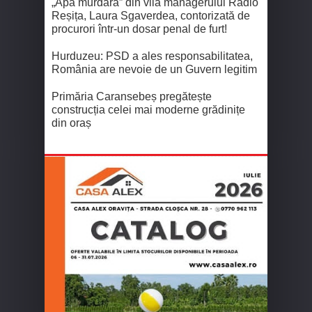
„Apa murdară” din vila managerului Radio
Reșița, Laura Sgaverdea, contorizată de
procurori într-un dosar penal de furt!
Hurduzeu: PSD a ales responsabilitatea,
România are nevoie de un Guvern legitim
Primăria Caransebeș pregătește
construcția celei mai moderne grădinițe
din oraș