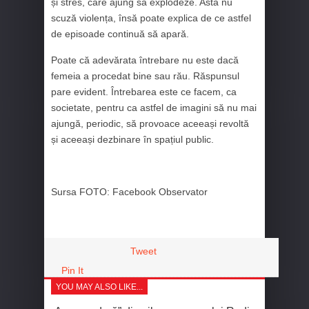
și stres, care ajung să explodeze. Asta nu
scuză violența, însă poate explica de ce astfel
de episoade continuă să apară.
Poate că adevărata întrebare nu este dacă
femeia a procedat bine sau rău. Răspunsul
pare evident. Întrebarea este ce facem, ca
societate, pentru ca astfel de imagini să nu mai
ajungă, periodic, să provoace aceeași revoltă
și aceeași dezbinare în spațiul public.
Sursa FOTO: Facebook Observator
Tweet
Pin It
YOU MAY ALSO LIKE...