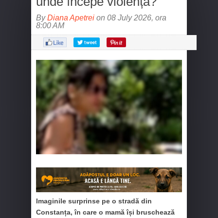
unde începe violența?
By
Diana Apetrei
on 08 July 2026, ora
8:00 AM
Imaginile surprinse pe o stradă din
Constanța, în care o mamă își bruschează