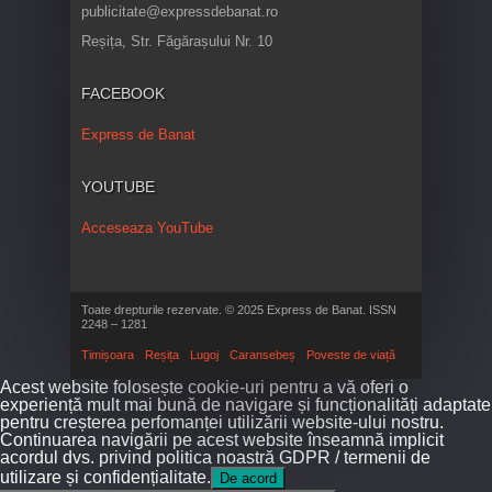
publicitate@expressdebanat.ro
Reșița, Str. Făgărașului Nr. 10
FACEBOOK
Express de Banat
YOUTUBE
Acceseaza YouTube
Toate drepturile rezervate. © 2025 Express de Banat. ISSN
2248 – 1281
Timișoara
Reșița
Lugoj
Caransebeș
Poveste de viață
Acest website folosește cookie-uri pentru a vă oferi o
experiență mult mai bună de navigare și funcționalități adaptate
pentru creșterea perfomanței utilizării website-ului nostru.
Continuarea navigării pe acest website înseamnă implicit
acordul dvs. privind politica noastră GDPR / termenii de
utilizare și confidențialitate.
De acord