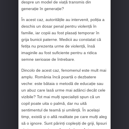
despre un model de viață transmis din
generație în generație?
În acest caz, autoritățile au intervenit, poliția a
deschis un dosar penal pentru violență în
familie, iar copiii au fost plasați temporar în
grija bunicii paterne. Medicii au constatat că
fetița nu prezenta urme de violență, însă
imaginile au fost suficiente pentru a ridica
semne serioase de întrebare.
Dincolo de acest caz, fenomenul este mult mai
amplu. România încă poartă o dezbatere
veche: este bătaia o metodă de educație sau
un abuz care lasă urme mai adânci decât cele
vizibile? Tot mai mulți specialiști spun că un
copil poate uita o palmă, dar nu uită
sentimentul de teamă și umilință. În același
timp, există și o altă realitate pe care mulți aleg
să o ignore. Sunt părinți copleșiți de griji, lipsuri