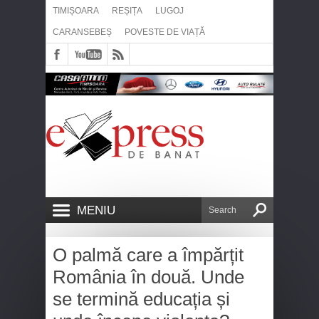
TIMIȘOARA
REȘIȚA
LUGOJ
CARANSEBEȘ
POVESTE DE VIAȚĂ
MENIU
O palmă care a împărțit
România în două. Unde
se termină educația și