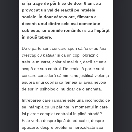
și își trage de păr fiica de doar 8 ani, au
provocat un val de reacții pe rețelele
sociale. În doar câteva ore, filmarea a
devenit unul dintre cele mai comentate
subiecte, iar opiniile românilor s-au împărțit
în două tabere.
De o parte sunt cei care spun că
“și ei au fost
crescuți cu bătaia”
și că un copil obraznic
trebuie mustrat, chiar și mai dur, dacă situația
scapă de sub control. De cealaltă parte sunt
cei care consideră că nimic nu justifică violența
asupra unui copil și că femeia ar avea nevoie
de sprijin psihologic, nu doar de o anchetă.
Întrebarea care rămâne este una incomodă: ce
se întâmplă cu un părinte în momentul în care
își pierde complet controlul în plină stradă?
Este vorba despre lipsă de educație, despre
epuizare, despre probleme nerezolvate sau