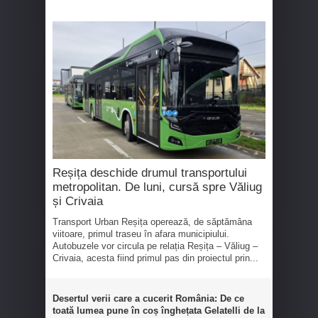
Reșița deschide drumul transportului
metropolitan. De luni, cursă spre Văliug
și Crivaia
Transport Urban Reșița operează, de săptămâna
viitoare, primul traseu în afara municipiului.
Autobuzele vor circula pe relația Reșița – Văliug –
Crivaia, acesta fiind primul pas din proiectul prin...
Desertul verii care a cucerit România: De ce
toată lumea pune în coș înghețata Gelatelli de la