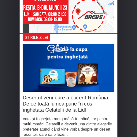
ȘTIRILE ZILEI
Desertul verii care a cucerit România:
De ce toată lumea pune în coș
înghețata Gelatelli de la Lidl
Vara și înghețata merg mână în mână, iar pentru
mulți români Gelatelli a devenit una dintre alegerile
preferate atunci când vine vorba despre un desert
răcoritor, care să bifeze...