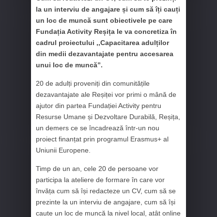
la un interviu de angajare și cum să îți cauți
un loc de muncă sunt obiectivele pe care
Fundația Activity Reșița le va concretiza în
cadrul proiectului ,,Capacitarea adulților
din medii dezavantajate pentru accesarea
unui loc de muncă”.
20 de adulți proveniți din comunitățile
dezavantajate ale Reșiței vor primi o mână de
ajutor din partea Fundației Activity pentru
Resurse Umane și Dezvoltare Durabilă, Reșița,
un demers ce se încadrează într-un nou
proiect finanțat prin programul Erasmus+ al
Uniunii Europene.
Timp de un an, cele 20 de persoane vor
participa la ateliere de formare în care vor
învăța cum să își redacteze un CV, cum să se
prezinte la un interviu de angajare, cum să își
caute un loc de muncă la nivel local, atât online