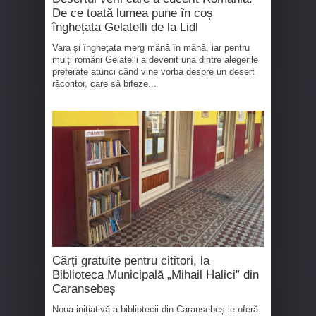
De ce toată lumea pune în coș
înghețata Gelatelli de la Lidl
Vara și înghețata merg mână în mână, iar pentru
mulți români Gelatelli a devenit una dintre alegerile
preferate atunci când vine vorba despre un desert
răcoritor, care să bifeze...
Cărți gratuite pentru cititori, la
Biblioteca Municipală „Mihail Halici” din
Caransebeș
Noua inițiativă a bibliotecii din Caransebeș le oferă