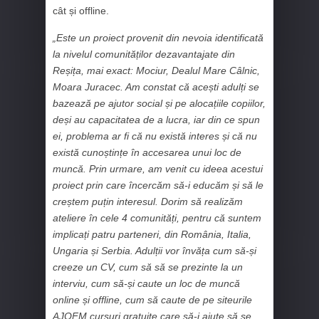
cât și offline.
„Este un proiect provenit din nevoia identificată
la nivelul comunităților dezavantajate din
Reșița, mai exact: Mociur, Dealul Mare Câlnic,
Moara Juracec. Am constat că acești adulți se
bazează pe ajutor social și pe alocațiile copiilor,
deși au capacitatea de a lucra, iar din ce spun
ei, problema ar fi că nu există interes și că nu
există cunoștințe în accesarea unui loc de
muncă. Prin urmare, am venit cu ideea acestui
proiect prin care încercăm să-i educăm și să le
creștem puțin interesul. Dorim să realizăm
ateliere în cele 4 comunități, pentru că suntem
implicați patru parteneri, din România, Italia,
Ungaria și Serbia. Adulții vor învăța cum să-și
creeze un CV, cum să să se prezinte la un
interviu, cum să-și caute un loc de muncă
online și offline, cum să caute de pe siteurile
AJOFM cursuri gratuite care să-i ajute să se