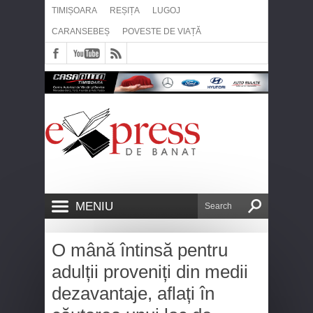
TIMIȘOARA
REȘIȚA
LUGOJ
CARANSEBEȘ
POVESTE DE VIAȚĂ
MENIU
O mână întinsă pentru
adulții proveniți din medii
dezavantaje, aflați în