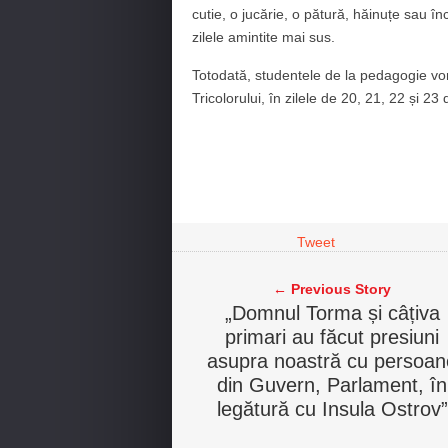
cutie, o jucărie, o pătură, hăinuțe sau î
zilele amintite mai sus.
Totodată, studentele de la pedagogie vor
Tricolorului, în zilele de 20, 21, 22 și 2
Tweet
← Previous Story
„Domnul Torma și câțiva
primari au făcut presiuni
asupra noastră cu persoan
din Guvern, Parlament, în
legătură cu Insula Ostrov”