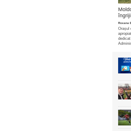
Moldo
îngrij
Roxana 
Orașul 
apropiat
dedicat 
Adminis