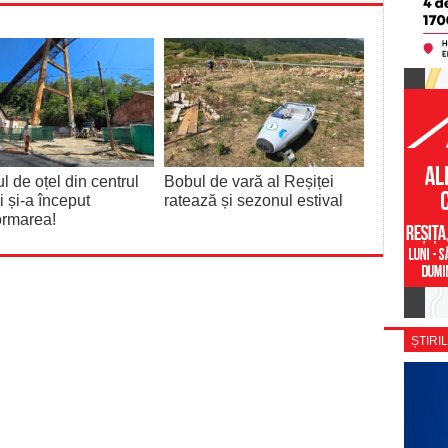
l de oțel din centrul
Bobul de vară al Reșiței
i și-a început
ratează și sezonul estival
ormarea!
ȘTIRIL