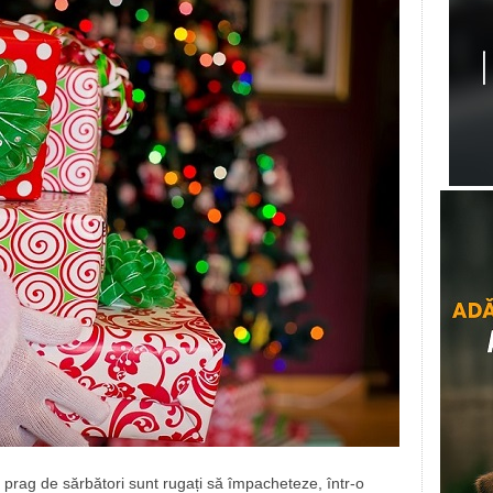
în prag de sărbători sunt rugați să împacheteze, într-o