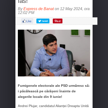
fâs!
By
Express de Banat
on 12 May 2024, ora
12:02 PM
Fumigenele electorale ale PSD urmăresc să-
i păcălească pe cărășeni înainte de
alegerile locale din 9 iunie!
Andrei Plujar, candidatul Alianței Dreapta Unită