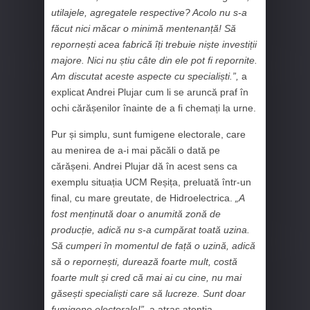
utilajele, agregatele respective? Acolo nu s-a
făcut nici măcar o minimă mentenanță! Să
repornești acea fabrică îți trebuie niște investiții
majore. Nici nu știu câte din ele pot fi repornite.
Am discutat aceste aspecte cu specialiști.”,
a
explicat Andrei Plujar cum li se aruncă praf în
ochi cărășenilor înainte de a fi chemați la urne.
Pur și simplu, sunt fumigene electorale, care
au menirea de a-i mai păcăli o dată pe
cărășeni. Andrei Plujar dă în acest sens ca
exemplu situația UCM Reșița, preluată într-un
final, cu mare greutate, de Hidroelectrica.
„A
fost menținută doar o anumită zonă de
producție, adică nu s-a cumpărat toată uzina.
Să cumperi în momentul de față o uzină, adică
să o repornești, durează foarte mult, costă
foarte mult și cred că mai ai cu cine, nu mai
găsești specialiști care să lucreze. Sunt doar
fumigene electorale!”,
a atras atenția