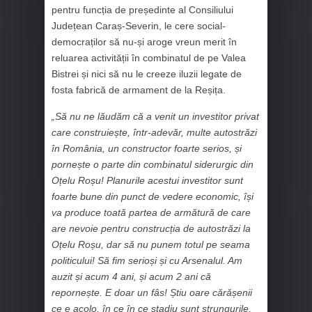
pentru funcția de președinte al Consiliului
Județean Caraș-Severin, le cere social-
democraților să nu-și aroge vreun merit în
reluarea activității în combinatul de pe Valea
Bistrei și nici să nu le creeze iluzii legate de
fosta fabrică de armament de la Reșița.
„Să nu ne lăudăm că a venit un investitor privat
care construiește, într-adevăr, multe autostrăzi
în România, un constructor foarte serios, și
pornește o parte din combinatul siderurgic din
Oțelu Roșu! Planurile acestui investitor sunt
foarte bune din punct de vedere economic, își
va produce toată partea de armătură de care
are nevoie pentru construcția de autostrăzi la
Oțelu Roșu, dar să nu punem totul pe seama
politicului! Să fim serioși și cu Arsenalul. Am
auzit și acum 4 ani, și acum 2 ani că
repornește. E doar un fâs! Știu oare cărășenii
ce e acolo, în ce în ce stadiu sunt strungurile,