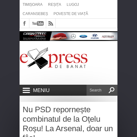
TIMIȘOARA
REȘIȚA
LUGOJ
CARANSEBEȘ
POVESTE DE VIAȚĂ
MENIU
Nu PSD repornește
combinatul de la Oțelu
Roșu! La Arsenal, doar un