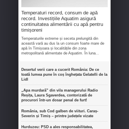
Temperaturi record, consum de apă
record. Investițiile Aquatim asigură
continuitatea alimentării cu apă pentru
timișoreni
Temperaturile extreme și seceta prelungită din
această vară au dus la un consum foarte mare de
apă în Timișoara și localitățile din zona
metropolitană alimentate de Aquatim. În luna...
Desertul verii care a cucerit România: De ce
toată lumea pune în coș înghețata Gelatelli de la
Lidl
„Apa murdară” din vila managerului Radio
Reșița, Laura Sgaverdea, contorizată de
procurori într-un dosar penal de furt!
România, sub Cod galben de viituri. Caraș-
Severin și Timiș – printre județele vizate
Hurduzeu: PSD a ales responsabilitatea,