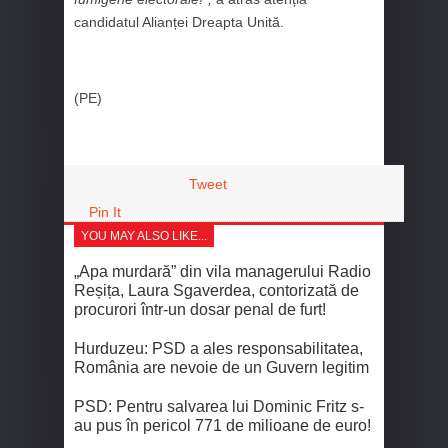
candidatul Alianței Dreapta Unită.
(PE)
Tweet
Pin It
YOU MAY ALSO LIKE...
„Apa murdară” din vila managerului Radio
Reșița, Laura Sgaverdea, contorizată de
procurori într-un dosar penal de furt!
Hurduzeu: PSD a ales responsabilitatea,
România are nevoie de un Guvern legitim
PSD: Pentru salvarea lui Dominic Fritz s-
au pus în pericol 771 de milioane de euro!