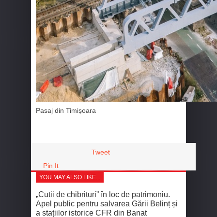
Pasaj din Timișoara
Tweet
Pin It
YOU MAY ALSO LIKE...
„Cutii de chibrituri” în loc de patrimoniu.
Apel public pentru salvarea Gării Belinț și
a stațiilor istorice CFR din Banat