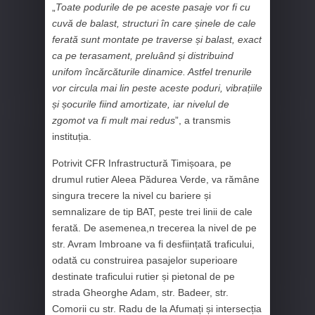
„
Toate podurile de pe aceste pasaje vor fi cu
cuvă de balast, structuri în care șinele de cale
ferată sunt montate pe traverse și balast, exact
ca pe terasament, preluând și distribuind
unifom încărcăturile dinamice. Astfel trenurile
vor circula mai lin peste aceste poduri, vibrațiile
și șocurile fiind amortizate, iar nivelul de
zgomot va fi mult mai redus
”, a transmis
instituția.
Potrivit CFR Infrastructură Timișoara, pe
drumul rutier Aleea Pădurea Verde, va rămâne
singura trecere la nivel cu bariere și
semnalizare de tip BAT, peste trei linii de cale
ferată. De asemenea,n trecerea la nivel de pe
str. Avram Imbroane va fi desființată traficului,
odată cu construirea pasajelor superioare
destinate traficului rutier și pietonal de pe
strada Gheorghe Adam, str. Badeer, str.
Comorii cu str. Radu de la Afumați și intersecția