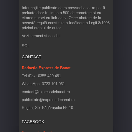
Informaţiile publicate de expressdebanat.ro pot fi
preluate doar în limita a 500 de caractere şi cu
citarea sursei cu link activ. Orice abatere de la
această regulă constituie o încălcare a Legii 8/1996
privind dreptul de autor.
Vezi termeni și condiții
SOL
CONTACT
Redacția Express de Banat
Tel./Fax: 0355.429.481
WhatsApp: 0723.101.061
contact@expressdebanat.ro
publicitate@expressdebanat.ro
Reșița, Str. Făgărașului Nr. 10
FACEBOOK