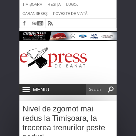
TIMIȘOARA
REȘIȚA
LUGOJ
CARANSEBEȘ
POVESTE DE VIAȚĂ
MENIU
Nivel de zgomot mai
redus la Timișoara, la
trecerea trenurilor peste