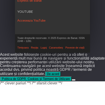
Express de Banat
YOUTUBE
Acceseaza YouTube
Toate drepturile rezervate. © 2025 Express de Banat. ISSN
2248 – 1281
Timișoara
Reșița
Lugoj
Caransebeș
Poveste de viață
Acest website folosește cookie-uri pentru a vă oferi o
experiență mult mai bună de navigare și funcționalități adaptate
pentru creșterea perfomanței utilizării website-ului nostru.
Continuarea navigării pe acest website înseamnă implicit
acordul dvs. privind politica noastră GDPR / termenii de
utilizare și confidențialitate.
De acord
Politica de GDPR, Cookies și Termeni de Utilizare
/** clever pariuri **/
/** sfarsit clever **/