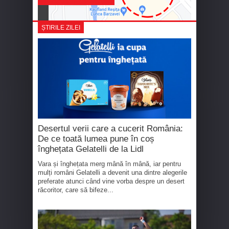
ȘTIRILE ZILEI
Desertul verii care a cucerit România:
De ce toată lumea pune în coș
înghețata Gelatelli de la Lidl
Vara și înghețata merg mână în mână, iar pentru
mulți români Gelatelli a devenit una dintre alegerile
preferate atunci când vine vorba despre un desert
răcoritor, care să bifeze...