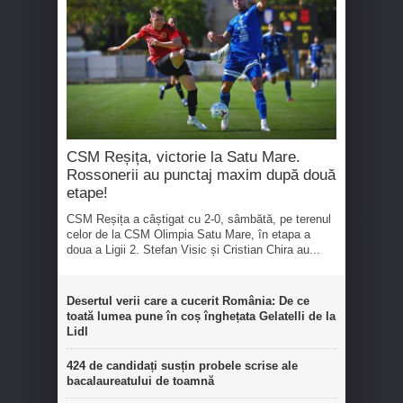
CSM Reșița, victorie la Satu Mare.
Rossonerii au punctaj maxim după două
etape!
CSM Reșița a câștigat cu 2-0, sâmbătă, pe terenul
celor de la CSM Olimpia Satu Mare, în etapa a
doua a Ligii 2. Stefan Visic și Cristian Chira au...
Desertul verii care a cucerit România: De ce
toată lumea pune în coș înghețata Gelatelli de la
Lidl
424 de candidați susțin probele scrise ale
bacalaureatului de toamnă