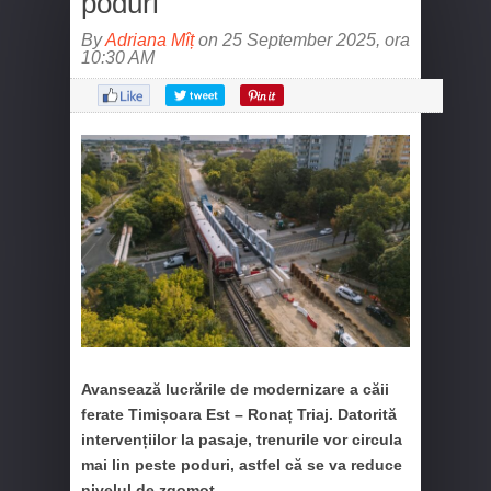
poduri
By
Adriana Mîț
on 25 September 2025, ora
10:30 AM
Avansează lucrările de modernizare a căii
ferate Timișoara Est – Ronaț Triaj. Datorită
intervențiilor la pasaje, trenurile vor circula
mai lin peste poduri, astfel că se va reduce
nivelul de zgomot.