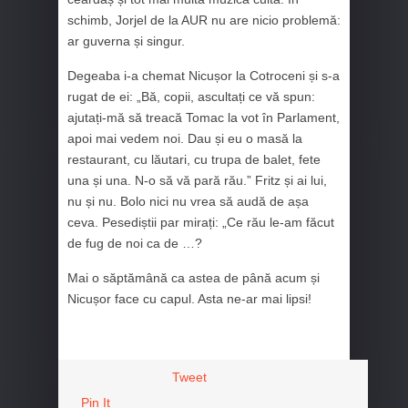
schimb, Jorjel de la AUR nu are nicio problemă:
ar guverna și singur.
Degeaba i-a chemat Nicușor la Cotroceni și s-a
rugat de ei: „Bă, copii, ascultați ce vă spun:
ajutați-mă să treacă Tomac la vot în Parlament,
apoi mai vedem noi. Dau și eu o masă la
restaurant, cu lăutari, cu trupa de balet, fete
una și una. N-o să vă pară rău.” Fritz și ai lui,
nu și nu. Bolo nici nu vrea să audă de așa
ceva. Pesediștii par mirați: „Ce rău le-am făcut
de fug de noi ca de …?
Mai o săptămână ca astea de până acum și
Nicușor face cu capul. Asta ne-ar mai lipsi!
Tweet
Pin It