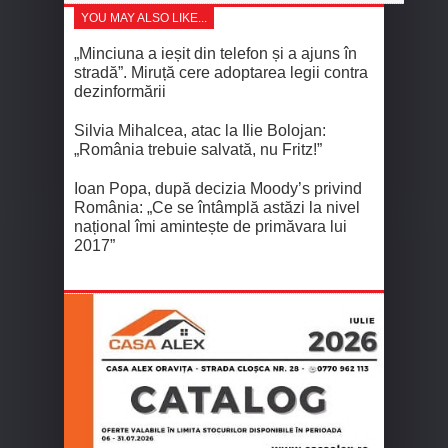
YOU MAY ALSO LIKE...
„Minciuna a ieșit din telefon și a ajuns în
stradă”. Miruță cere adoptarea legii contra
dezinformării
Silvia Mihalcea, atac la Ilie Bolojan:
„România trebuie salvată, nu Fritz!”
Ioan Popa, după decizia Moody’s privind
România: „Ce se întâmplă astăzi la nivel
național îmi amintește de primăvara lui
2017”