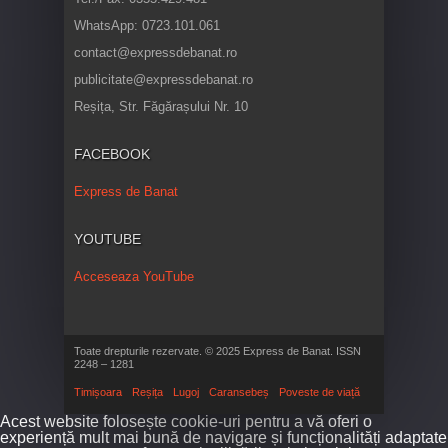
WhatsApp: 0723.101.061
contact@expressdebanat.ro
publicitate@expressdebanat.ro
Reșița, Str. Făgărașului Nr. 10
FACEBOOK
Express de Banat
YOUTUBE
Acceseaza YouTube
Toate drepturile rezervate. © 2025 Express de Banat. ISSN
2248 – 1281
Timișoara
Reșița
Lugoj
Caransebeș
Poveste de viață
Acest website folosește cookie-uri pentru a vă oferi o
experiență mult mai bună de navigare și funcționalități adaptate