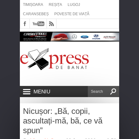
TIMIȘOARA
REȘIȚA
LUGOJ
CARANSEBEȘ
POVESTE DE VIAȚĂ
MENIU
Nicușor: „Bă, copii,
ascultați-mă, bă, ce vă
spun”