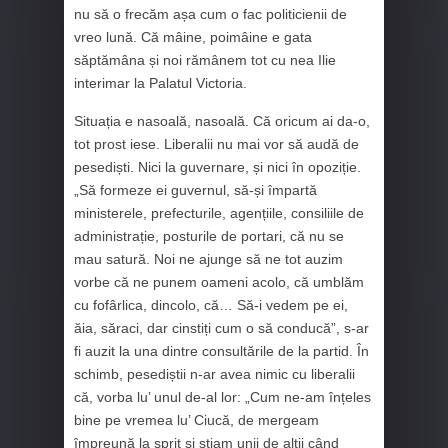
nu să o frecăm așa cum o fac politicienii de
vreo lună. Că mâine, poimâine e gata
săptămâna și noi rămânem tot cu nea Ilie
interimar la Palatul Victoria.
Situația e nasoală, nasoală. Că oricum ai da-o,
tot prost iese. Liberalii nu mai vor să audă de
pesediști. Nici la guvernare, și nici în opoziție.
„Să formeze ei guvernul, să-și împartă
ministerele, prefecturile, agențiile, consiliile de
administrație, posturile de portari, că nu se
mau satură. Noi ne ajunge să ne tot auzim
vorbe că ne punem oameni acolo, că umblăm
cu fofârlica, dincolo, că… Să-i vedem pe ei,
ăia, săraci, dar cinstiți cum o să conducă”, s-ar
fi auzit la una dintre consultările de la partid. În
schimb, pesediștii n-ar avea nimic cu liberalii
că, vorba lu’ unul de-al lor: „Cum ne-am înțeles
bine pe vremea lu’ Ciucă, de mergeam
împreună la șpriț și știam unii de alții când