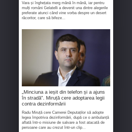
Vara și înghețata merg mână în mână, iar pentru
mulți români Gelatelli a devenit una dintre alegerile
preferate atunci când vine vorba despre un desert
răcoritor, care să bifeze...
„Minciuna a ieșit din telefon și a ajuns
în stradă”. Miruță cere adoptarea legii
contra dezinformării
Radu Miruță cere Camerei Deputaților să adopte
legea împotriva dezinformării, după ce o ambulanță
aflată într-o misiune de salvare a fost atacată de
persoane care au crezut într-un clip...