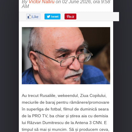
By
Victor Nafiru
on 02 June 2026, ora 9:58
AM
Au trecut Rusaliile, wekeendul, Ziua Copilului,
meciurile de baraj pentru rămânere/promovare
în superliga de fotbal, filmul de duminică seara
de la PRO TV, ba chiar și știrea aia cu demisia
lui Răzvan Dumitrescu de la Antena 3 CNN. E
timpul să mai și muncim. Să și producem ceva,