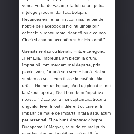
venea vorba de vacanțe, la fel ne-am putea
înțelege și acum, dar fără Bolojan.
Recunoaștem, e familist convins, nu pierde
nopțile pe Facebook și nici nu umblă prin
cafenele și restaurante, doar că nu e ca nea
Ciucă și asta nu acceptăm sub nicio formă.”
Useriștii se dau cu liberalii. Fritz e categoric:
„Herr Elia, împreună am plecat la drum,
împreună vom mergem mai departe, prin
ploaie, vânt, furtună sau vreme bună. Noi nu
suntem ca voi… cum îi zice la cuvântul ăla
urât… Na, am un lapsus, când ați plecat cu noi
la război, apoi ați făcut bum-bum împotriva
noastră.” Dacă până mai săptămâna trecută
ungurilor le-ar fi fost indiferent cu cine ar fi
împărțit ce mai e de împărțit în țara asta, acum
par rezervați. Și pe bună dreptate: dinspre
Budapesta lu’ Magyar, se aude tot mai puțin
ceardaș și tot mai multă muzică cultă. În