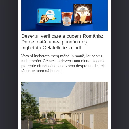
Desertul verii care a cucerit România:
De ce toată lumea pune în coș
înghețata Gelatelli de la Lidl
Vara și înghețata merg mână în mână, iar pentru
mulți români Gelatelli a devenit una dintre alegerile
preferate atunci când vine vorba despre un desert
răcoritor, care să bifeze...