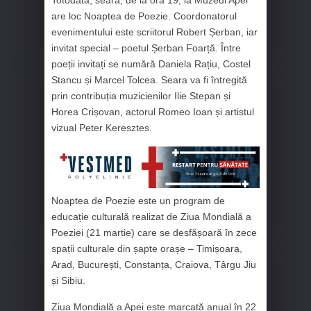
are loc Noaptea de Poezie. Coordonatorul
evenimentului este scriitorul Robert Șerban, iar
invitat special – poetul Șerban Foarță. Între
poeții invitați se numără Daniela Rațiu, Costel
Stancu și Marcel Tolcea. Seara va fi întregită
prin contribuția muzicienilor Ilie Stepan și
Horea Crișovan, actorul Romeo Ioan și artistul
vizual Peter Keresztes.
Noaptea de Poezie este un program de
educație culturală realizat de Ziua Mondială a
Poeziei (21 martie) care se desfășoară în zece
spații culturale din șapte orașe – Timișoara,
Arad, București, Constanța, Craiova, Târgu Jiu
și Sibiu.
Ziua Mondială a Apei este marcată anual în 22