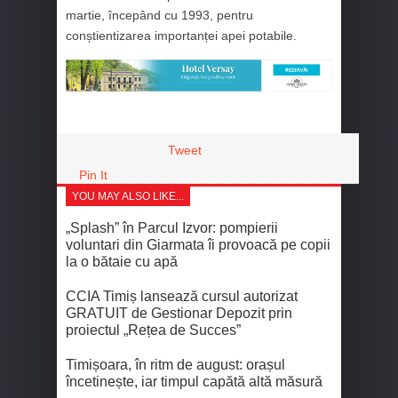
martie, începând cu 1993, pentru
conștientizarea importanței apei potabile.
Tweet
Pin It
YOU MAY ALSO LIKE...
„Splash” în Parcul Izvor: pompierii
voluntari din Giarmata îi provoacă pe copii
la o bătaie cu apă
CCIA Timiș lansează cursul autorizat
GRATUIT de Gestionar Depozit prin
proiectul „Rețea de Succes”
Timișoara, în ritm de august: orașul
încetinește, iar timpul capătă altă măsură