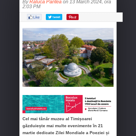
By
Raluca Pantea
on 13 March 2024, ora
2:03 PM
Cel mai tânăr muzeu al Timișoarei
găzduiește mai multe evenimente în 21
martie dedicate Zilei Mondiale a Poeziei și