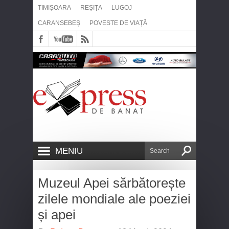
TIMIȘOARA
REȘIȚA
LUGOJ
CARANSEBEȘ
POVESTE DE VIAȚĂ
MENIU
Muzeul Apei sărbătorește
zilele mondiale ale poeziei
și apei