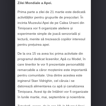
Zilei Mondiale a Apei.
Prima parte a zilei de 21 martie este dedicată
activităților pentru grupurile de preșcolari. În
incinta Muzeului Apei de pe Calea Urseni din
Timișoara vor fi organizate ateliere și
experimente simple de joacă senzorială și
lectură, menite să trezească copiilor interesul
pentru prețuirea apei.
De la ora 15 va avea loc prima activitate din
programul dedicat liceenilor, Apă cu Model, în
care tinerilor le vor fi prezentate personalități
remarcabile a căror moștenire este importantă
pentru comunitate. Una dintre acestea este
inginerul Stan Vidrighin, cel căruia i se
datorează alimentarea cu apă și canalizarea
Timișoara. Acest tip de întâlniri vor fi organizate
în lunile martie, mai, septembrie și noiembrie.
Totodată, seara, de la ora 19, la Muzeul Apei