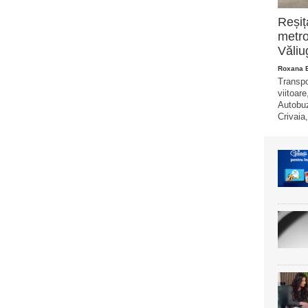
Reșiț
metro
Văliu
Roxana 
Transpo
viitoare
Autobuz
Crivaia,