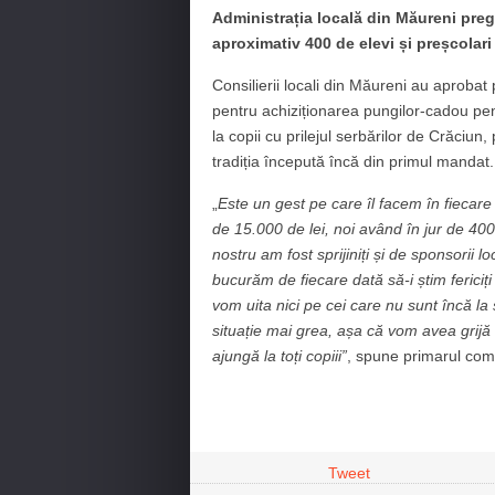
Administrația locală din Măureni preg
aproximativ 400 de elevi și preșcolar
Consilierii locali din Măureni au aproba
pentru achiziționarea pungilor-cadou pen
la copii cu prilejul serbărilor de Crăciun,
tradiția începută încă din primul mandat.
„
Este un gest pe care îl facem în fiecar
de 15.000 de lei, noi având în jur de 400
nostru am fost sprijiniți și de sponsorii 
bucurăm de fiecare dată să-i știm fericiți p
vom uita nici pe cei care nu sunt încă la
situație mai grea, așa că vom avea grijă 
ajungă la toți copiii”
, spune primarul com
Tweet