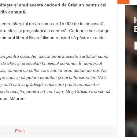
ătește și anul acesta cadouri de Crăciun pentru cei
i din comună.
t pentru sfârșitul de an suma de 15.000 de lei necesară
tru elevii și preșcolarii din comună. Cadourile vor ajunge
 primarul liberal Brian Filimon reușind să păstreze astfel
e an pentru copii. Am alocat pentru aceste sărbători suma
 de elevi și preșcolari la nivelul comunei. În demersul
locali, oameni cu suflet care sunt mereu alături de noi. Ne
e copii și să putem contribui și noi la fericirea lor. Nu îi
 școală sau la grădiniță, copii care poate au acasă o
și de aceștia, pentru că, nu-i așa, Moș Crăciun trebuie să
unei Măureni.
Pin It