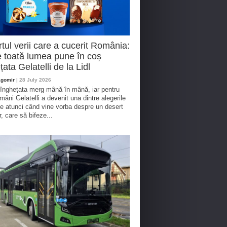
tul verii care a cucerit România:
 toată lumea pune în coș
țata Gelatelli de la Lidl
agomir
| 28 July 2026
 înghețata merg mână în mână, iar pentru
omâni Gelatelli a devenit una dintre alegerile
te atunci când vine vorba despre un desert
r, care să bifeze...