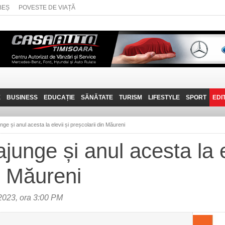
BEȘ
POVESTE DE VIAȚĂ
E
BUSINESS
EDUCAȚIE
SĂNĂTATE
TURISM
LIFESTYLE
SPORT
EDI
JOB-URI
PRIN MUNȚII
POVESTE DE VIAȚĂ
D
BANATULUI
ge și anul acesta la elevii și preșcolarii din Măureni
TEHNIT
VISIT CARAȘ-SEVERIN
unge și anul acesta la el
FANTASTICUL BANAT
n Măureni
TRAVEL VLOG
023, ora 3:00 PM