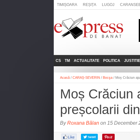
TIMIȘOARA
REȘIȚA
LUGOJ
CARANSE
CS
TM
ACTUALITATE
POLITICA
JUSTITI
REȘIȚA
LUGOJ
ADMINISTRATIE
EXPRESSLIVE
Acasă
/
CARAȘ-SEVERIN
/
Bocşa
/
Moș Crăciun ajun
CARANSEBEȘ
TIMIȘOARA
NAȚIONAL
INTERVIURILE
EXPRESS
Moș Crăciun aj
ANINA
SOCIAL
BĂILE HERCULANE
UTILE
preșcolarii di
BOCŞA
MOLDOVA NOUĂ
By
Roxana Bălan
on 15 December 2
ORAVIȚA
OȚELU ROŞU