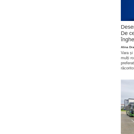
Deser
De ce
înghe
Alina Dr
Vara și
mulți r
prefera
răcorito