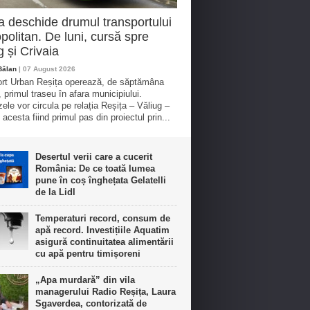
a deschide drumul transportului
politan. De luni, cursă spre
g și Crivaia
Bălan
| 07 August 2026
rt Urban Reșița operează, de săptămâna
, primul traseu în afara municipiului.
ele vor circula pe relația Reșița – Văliug –
 acesta fiind primul pas din proiectul prin...
Desertul verii care a cucerit
România: De ce toată lumea
pune în coș înghețata Gelatelli
de la Lidl
Temperaturi record, consum de
apă record. Investițiile Aquatim
asigură continuitatea alimentării
cu apă pentru timișoreni
„Apa murdară” din vila
managerului Radio Reșița, Laura
Sgaverdea, contorizată de