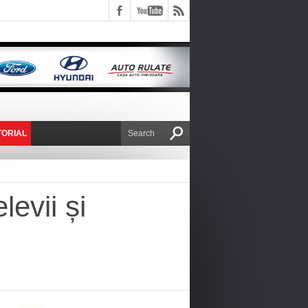
TORIAL
E VICTOR NAFIRU
evii și