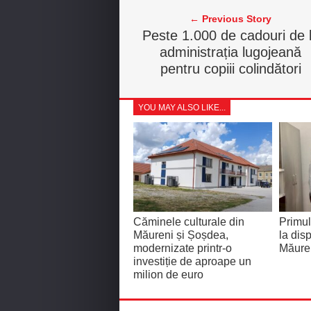
← Previous Story
Peste 1.000 de cadouri de 
administrația lugojeană
pentru copiii colindători
YOU MAY ALSO LIKE...
Căminele culturale din
Primul
Măureni și Șoșdea,
la dis
modernizate printr-o
Măure
investiție de aproape un
milion de euro