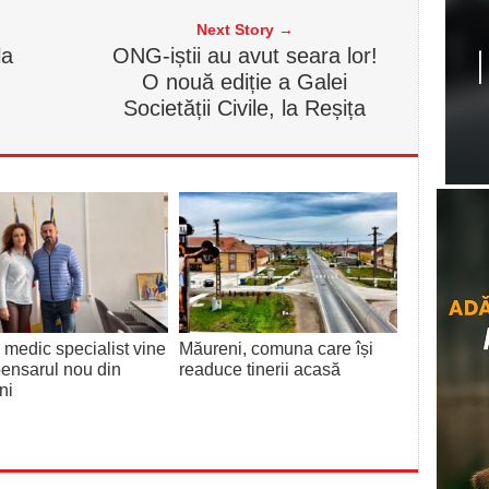
Next Story →
la
ONG-iștii au avut seara lor!
O nouă ediție a Galei
Societății Civile, la Reșița
 medic specialist vine
Măureni, comuna care își
pensarul nou din
readuce tinerii acasă
ni