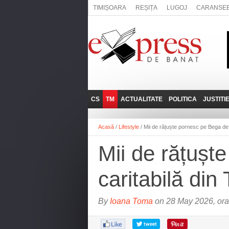
TIMIȘOARA
REȘIȚA
LUGOJ
CARANSE
CS
TM
ACTUALITATE
POLITICA
JUSTITI
REȘIȚA
LUGOJ
ADMINISTRATIE
EXPRESSLIVE
Acasă
/
Lifestyle
/
Mii de rățuște pornesc pe Bega de 1
CARANSEBEȘ
TIMIȘOARA
NAȚIONAL
INTERVIURILE
EXPRESS
Mii de rățușt
ANINA
SOCIAL
BĂILE HERCULANE
UTILE
caritabilă din
BOCŞA
MOLDOVA NOUĂ
By
Ioana Toma
on 28 May 2026, ora
ORAVIȚA
OȚELU ROŞU