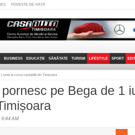
BEȘ
POVESTE DE VIAȚĂ
E
BUSINESS
EDUCAȚIE
SĂNĂTATE
TURISM
LIFESTYLE
SPORT
EDI
JOB-URI
PRIN MUNȚII
POVESTE DE VIAȚĂ
D
BANATULUI
 iunie la cursa caritabilă din Timișoara
TEHNIT
VISIT CARAȘ-SEVERIN
e pornesc pe Bega de 1 i
FANTASTICUL BANAT
 Timișoara
TRAVEL VLOG
 9:44 AM