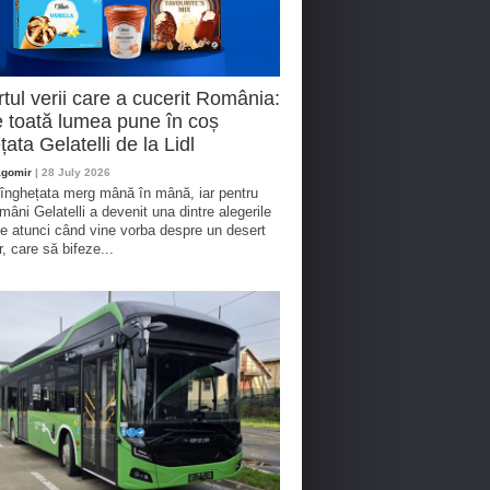
tul verii care a cucerit România:
 toată lumea pune în coș
țata Gelatelli de la Lidl
agomir
| 28 July 2026
 înghețata merg mână în mână, iar pentru
omâni Gelatelli a devenit una dintre alegerile
te atunci când vine vorba despre un desert
r, care să bifeze...