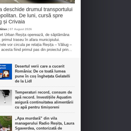
a deschide drumul transportului
politan. De luni, cursă spre
g și Crivaia
Bălan
| 07 August 2026
rt Urban Reșița operează, de săptămâna
, primul traseu în afara municipiului.
ele vor circula pe relația Reșița – Văliug –
 acesta fiind primul pas din proiectul prin...
Desertul verii care a cucerit
România: De ce toată lumea
pune în coș înghețata Gelatelli
de la Lidl
Temperaturi record, consum de
apă record. Investițiile Aquatim
asigură continuitatea alimentării
cu apă pentru timișoreni
„Apa murdară” din vila
managerului Radio Reșița, Laura
Sgaverdea, contorizată de