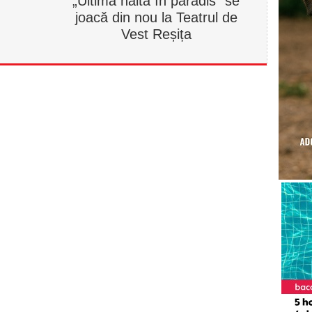
„Ultima haltă în paradis” se
joacă din nou la Teatrul de
Vest Reșița