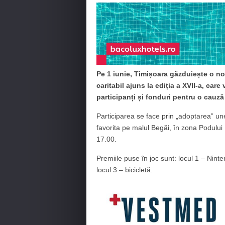
Pe 1 iunie, Timișoara găzduiește o n
caritabil ajuns la ediția a XVII-a, car
participanți și fonduri pentru o cauză
Participarea se face prin „adoptarea” unei 
favorita pe malul Begăi, în zona Podului 
17.00.
Premiile puse în joc sunt: locul 1 – Nint
locul 3 – bicicletă.