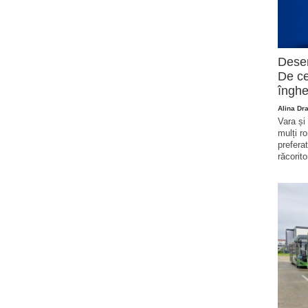
Deser
De ce
înghe
Alina Dr
Vara și
mulți r
prefera
răcorito