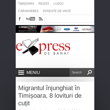
TIMIȘOARA
REȘIȚA
LUGOJ
CARANSEBEȘ
POVESTE DE VIAȚĂ
MENIU
Migrantul înjunghiat în
Timișoara, 8 lovituri de
cuțit