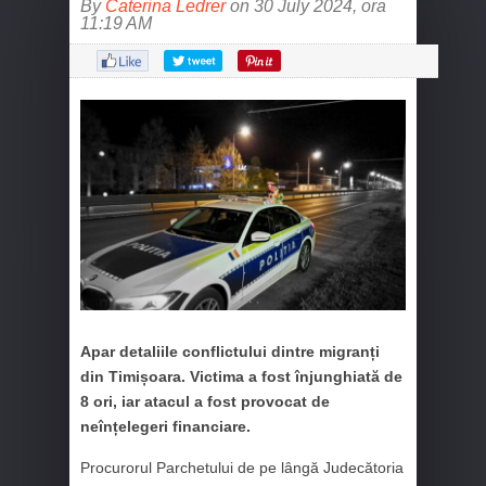
By
Caterina Ledrer
on 30 July 2024, ora
11:19 AM
Apar detaliile conflictului dintre migranți
din Timișoara. Victima a fost înjunghiată de
8 ori, iar atacul a fost provocat de
neînțelegeri financiare.
Procurorul Parchetului de pe lângă Judecătoria