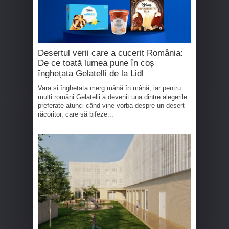
Desertul verii care a cucerit România:
De ce toată lumea pune în coș
înghețata Gelatelli de la Lidl
Vara și înghețata merg mână în mână, iar pentru
mulți români Gelatelli a devenit una dintre alegerile
preferate atunci când vine vorba despre un desert
răcoritor, care să bifeze...