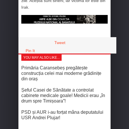
zile. Aceștia sunt sirieni, iar victima lor este din
Irak.
Tweet
Pin It
YOU MAY ALSO LIKE...
Primăria Caransebeș pregătește
construcția celei mai moderne grădinițe
din oraș
Șeful Casei de Sănătate a controlat
cabinete medicale goale! Medicii erau „în
drum spre Timișoara”!
PSD și AUR i-au forțat mâna deputatului
USR Andrei Plujar!