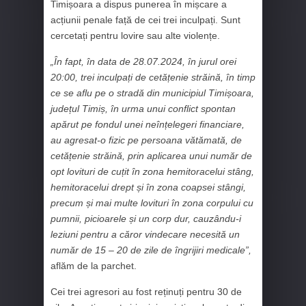
Timișoara a dispus punerea în mișcare a
acțiunii penale față de cei trei inculpați. Sunt
cercetați pentru lovire sau alte violențe.
„În fapt, în data de 28.07.2024, în jurul orei
20:00, trei inculpați de cetățenie străină, în timp
ce se aflu pe o stradă din municipiul Timișoara,
județul Timiș, în urma unui conflict spontan
apărut pe fondul unei neînțelegeri financiare,
au agresat-o fizic pe persoana vătămată, de
cetățenie străină, prin aplicarea unui număr de
opt lovituri de cuțit în zona hemitoracelui stâng,
hemitoracelui drept și în zona coapsei stângi,
precum și mai multe lovituri în zona corpului cu
pumnii, picioarele și un corp dur, cauzându-i
leziuni pentru a căror vindecare necesită un
număr de 15 – 20 de zile de îngrijiri medicale”,
aflăm de la parchet.
Cei trei agresori au fost reținuți pentru 30 de