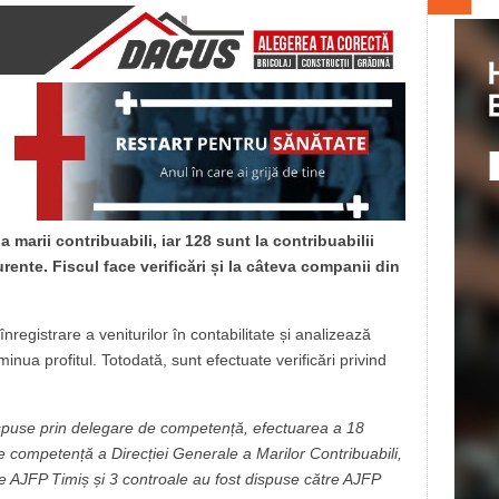
 marii contribuabili, iar 128 sunt la contribuabilii
urente. Fiscul face verificări și la câteva companii din
nregistrare a veniturilor în contabilitate și analizează
minua profitul. Totodată, sunt efectuate verificări privind
spuse prin delegare de competență, efectuarea a 18
 de competență a Direcției Generale a Marilor Contribuabili,
re AJFP Timiș și 3 controale au fost dispuse către AJFP