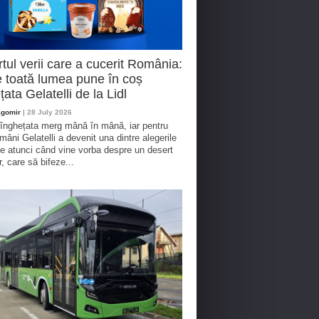
tul verii care a cucerit România:
 toată lumea pune în coș
țata Gelatelli de la Lidl
agomir
| 28 July 2026
 înghețata merg mână în mână, iar pentru
omâni Gelatelli a devenit una dintre alegerile
te atunci când vine vorba despre un desert
r, care să bifeze...