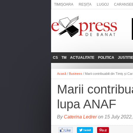
TIMIȘOARA
REȘIȚA
LUGOJ
CARANSE
CS
TM
ACTUALITATE
POLITICA
JUSTITI
REȘIȚA
LUGOJ
ADMINISTRATIE
EXPRESSLIVE
Acasă
/
Business
/
Marii contribuabili din Timiș și 
CARANSEBEȘ
TIMIȘOARA
NAȚIONAL
INTERVIURILE
EXPRESS
Marii contribu
ANINA
SOCIAL
BĂILE HERCULANE
UTILE
lupa ANAF
BOCŞA
MOLDOVA NOUĂ
By
Caterina Ledrer
on 15 July 2022,
ORAVIȚA
OȚELU ROŞU