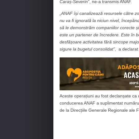
Caraș-Severin”
, ne-a transmis ANAF.
„ANAF își canalizează resursele către zon
nu va fi ignorată la niciun nivel, începân
să le demonstrăm companiilor corecte și 
este un partener de încredere. Este în ben
desfășoare activitatea fără sincope majore
sigure la bugetul consolidat”
, a declarat
Aceste operațiuni au fost declanșate ca 
conducerea ANAF a suplimentat numărul in
de la Direcțiile Generale Regionale ale F