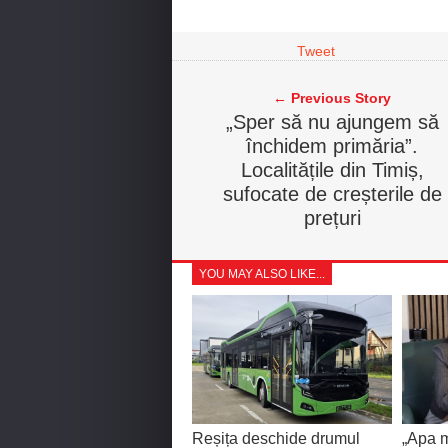
Tweet
← Previous Story
„Sper să nu ajungem să
închidem primăria”.
Localitățile din Timiș,
sufocate de creșterile de
prețuri
YOU MAY ALSO LIKE...
Reșița deschide drumul
„Apa m