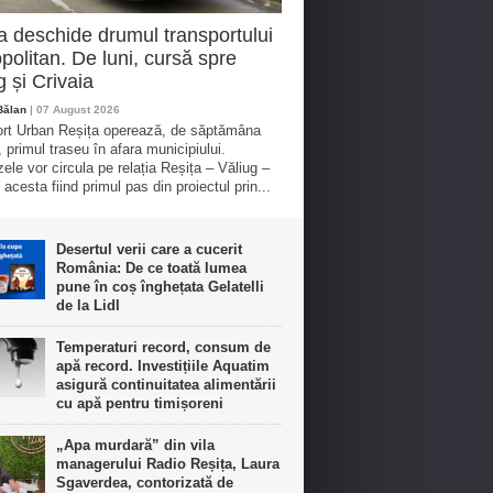
a deschide drumul transportului
politan. De luni, cursă spre
g și Crivaia
Bălan
| 07 August 2026
rt Urban Reșița operează, de săptămâna
, primul traseu în afara municipiului.
ele vor circula pe relația Reșița – Văliug –
 acesta fiind primul pas din proiectul prin...
Desertul verii care a cucerit
România: De ce toată lumea
pune în coș înghețata Gelatelli
de la Lidl
Temperaturi record, consum de
apă record. Investițiile Aquatim
asigură continuitatea alimentării
cu apă pentru timișoreni
„Apa murdară” din vila
managerului Radio Reșița, Laura
Sgaverdea, contorizată de