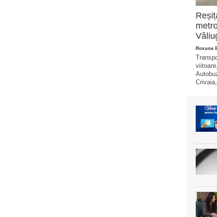
Reșiț
metro
Văliu
Roxana 
Transpo
viitoare
Autobuz
Crivaia,