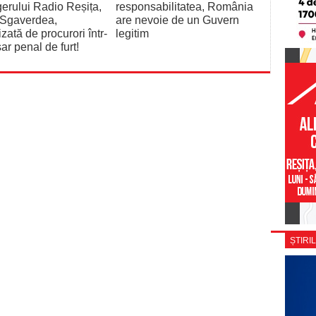
rului Radio Reșița,
responsabilitatea, România
 Sgaverdea,
are nevoie de un Guvern
izată de procurori într-
legitim
ar penal de furt!
ȘTIRIL