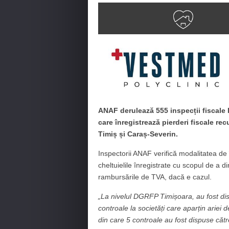
ANAF derulează 555 inspecții fiscale la
care înregistrează pierderi fiscale rec
Timiș și Caraș-Severin.
Inspectorii ANAF verifică modalitatea de î
cheltuielile înregistrate cu scopul de a di
rambursările de TVA, dacă e cazul.
„La nivelul DGRFP Timișoara, au fost di
controale la societăți care aparțin ariei
din care 5 controale au fost dispuse căt