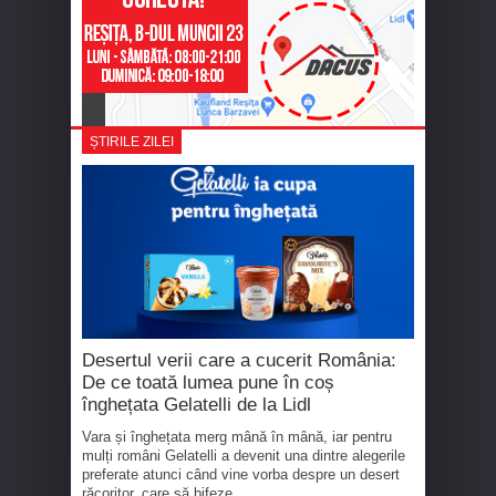
ȘTIRILE ZILEI
Desertul verii care a cucerit România:
De ce toată lumea pune în coș
înghețata Gelatelli de la Lidl
Vara și înghețata merg mână în mână, iar pentru
mulți români Gelatelli a devenit una dintre alegerile
preferate atunci când vine vorba despre un desert
răcoritor, care să bifeze...