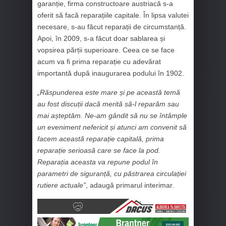
garanție, firma constructoare austriacă s-a
oferit să facă reparațiile capitale. În lipsa valutei
necesare, s-au făcut reparații de circumstanță.
Apoi, în 2009, s-a făcut doar sablarea și
vopsirea părții superioare. Ceea ce se face
acum va fi prima reparație cu adevărat
importantă după inaugurarea podului în 1902.
„Răspunderea este mare și pe această temă
au fost discuții dacă merită să-l reparăm sau
mai așteptăm. Ne-am gândit să nu se întâmple
un eveniment nefericit și atunci am convenit să
facem această reparație capitală, prima
reparație serioasă care se face la pod.
Reparația aceasta va repune podul în
parametri de siguranță, cu păstrarea circulației
rutiere actuale”
, adaugă primarul interimar.