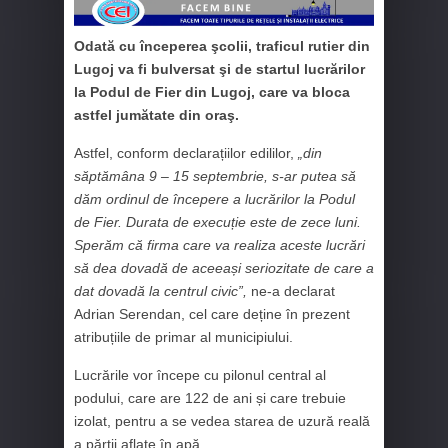
Odată cu începerea şcolii, traficul rutier din
Lugoj va fi bulversat şi de startul lucrărilor
la Podul de Fier din Lugoj, care va bloca
astfel jumătate din oraş.
Astfel, conform declarațiilor edililor,
„din
săptămâna 9 – 15 septembrie, s-ar putea să
dăm ordinul de începere a lucrărilor la Podul
de Fier. Durata de execuție este de zece luni.
Sperăm că firma care va realiza aceste lucrări
să dea dovadă de aceeași seriozitate de care a
dat dovadă la centrul civic”,
ne-a declarat
Adrian Serendan, cel care deține în prezent
atribuțiile de primar al municipiului.
Lucrările vor începe cu pilonul central al
podului, care are 122 de ani și care trebuie
izolat, pentru a se vedea starea de uzură reală
a părții aflate în apă.