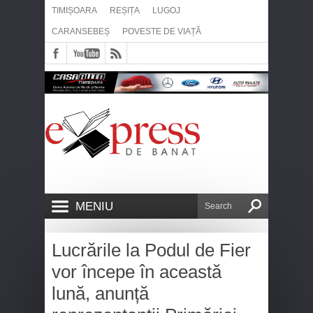
TIMIȘOARA
REȘIȚA
LUGOJ
CARANSEBEȘ
POVESTE DE VIAȚĂ
MENIU
Lucrările la Podul de Fier
vor începe în această
lună, anunță