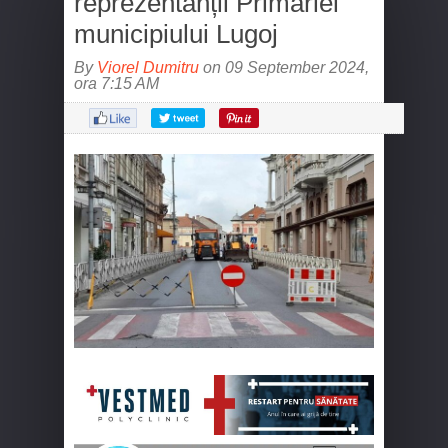
reprezentanții Primăriei
municipiului Lugoj
By
Viorel Dumitru
on 09 September 2024,
ora 7:15 AM