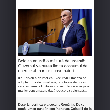
Bolojan anunță o măsură de urgență:
Guvernul va putea limita consumul de
energie al marilor consumatori
Ilie Bolojan a anunțat că Executivul urmează să
adopte, în zilele următoare, o hotărâre de guvern
care va permite limitarea consumului de energie al
marilor consumatori, dacă reducerea voluntară...
Desertul verii care a cucerit România: De ce
toată lumea pune în coș înghețata Gelatelli de la