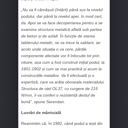
„Nu va fi cămășuit (întărit) până sus la nivelul
podului, dar până la nivelul apei, în mod cert,
da. Apoi se va face decopertarea pentru a se
examina structura metalică aflată sub partea
de beton și de asfalt. În funcție de starea
tablierului metalic, se va trece la sablare, iar
acolo unde situația o va cere, părțile
componente afectate vor fi înlocuite tot prin
nituire, așa cum a fost construit inițial podul, la
1901-1902 și cum se mai practică și acum la
construcțiile metalice. Va fi efectuată și o
expertiză, care va arăta oboseala materialului.
Structura de oțel OL37, cu curgere de 215
N/mm, îi va conferi o rezistență destul de
bună”
, spune Serendan.
Lucrări de mântuială
Reamintim că, în 1982, când podul a ieșit din