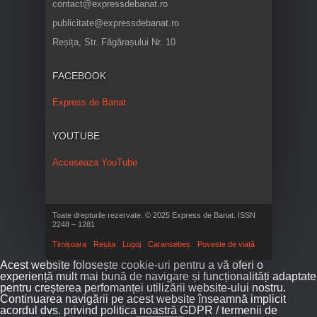
contact@expressdebanat.ro
publicitate@expressdebanat.ro
Reșița, Str. Făgărașului Nr. 10
FACEBOOK
Express de Banat
YOUTUBE
Acceseaza YouTube
Toate drepturile rezervate. © 2025 Express de Banat. ISSN
2248 – 1281
Timișoara
Reșița
Lugoj
Caransebeș
Poveste de viață
Acest website folosește cookie-uri pentru a vă oferi o
experiență mult mai bună de navigare și funcționalități adaptate
pentru creșterea perfomanței utilizării website-ului nostru.
Continuarea navigării pe acest website înseamnă implicit
acordul dvs. privind politica noastră GDPR / termenii de