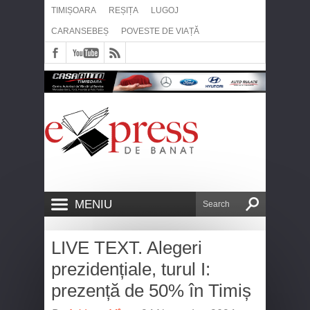
TIMIȘOARA
REȘIȚA
LUGOJ
CARANSEBEȘ
POVESTE DE VIAȚĂ
MENIU
LIVE TEXT. Alegeri
prezidențiale, turul I:
prezență de 50% în Timiș