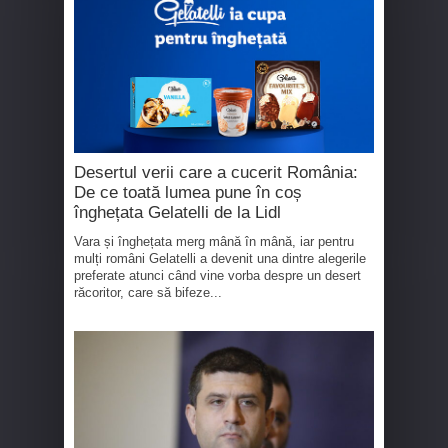
Desertul verii care a cucerit România:
De ce toată lumea pune în coș
înghețata Gelatelli de la Lidl
Vara și înghețata merg mână în mână, iar pentru
mulți români Gelatelli a devenit una dintre alegerile
preferate atunci când vine vorba despre un desert
răcoritor, care să bifeze...