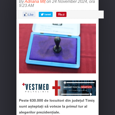
By
Adriana Mîț
on 24 November 2024, ora
9:23 AM
Peste 630.000 de locuitori din județul Timiș
sunt așteptați să voteze la primul tur al
alegerilor prezidențiale.