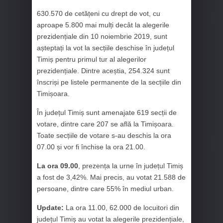
630.570 de cetățeni cu drept de vot, cu
aproape 5.800 mai mulți decât la alegerile
prezidențiale din 10 noiembrie 2019, sunt
așteptați la vot la secțiile deschise în județul
Timiș pentru primul tur al alegerilor
prezidențiale. Dintre aceștia, 254.324 sunt
înscriși pe listele permanente de la secțiile din
Timișoara.
În județul Timiș sunt amenajate 619 secții de
votare, dintre care 207 se află la Timișoara.
Toate secțiile de votare s-au deschis la ora
07.00 și vor fi închise la ora 21.00.
La ora 09.00
, prezența la urne în județul Timiș
a fost de 3,42%. Mai precis, au votat 21.588 de
persoane, dintre care 55% în mediul urban.
Update:
La ora 11.00, 62.000 de locuitori din
județul Timiș au votat la alegerile prezidențiale,