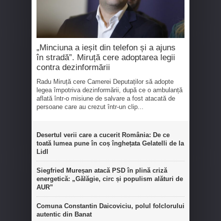
„Minciuna a ieșit din telefon și a ajuns
în stradă”. Miruță cere adoptarea legii
contra dezinformării
Radu Miruță cere Camerei Deputaților să adopte
legea împotriva dezinformării, după ce o ambulanță
aflată într-o misiune de salvare a fost atacată de
persoane care au crezut într-un clip...
Desertul verii care a cucerit România: De ce
toată lumea pune în coș înghețata Gelatelli de la
Lidl
Siegfried Mureșan atacă PSD în plină criză
energetică: „Gălăgie, circ și populism alături de
AUR”
Comuna Constantin Daicoviciu, polul folclorului
autentic din Banat