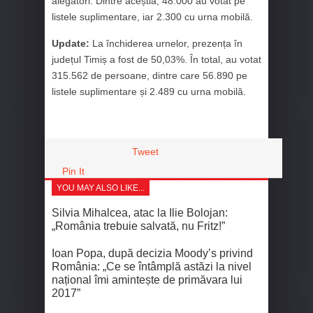
alegători. Dintre aceștia, 48.000 au votat pe
listele suplimentare, iar 2.300 cu urna mobilă.
Update:
La închiderea urnelor, prezența în
județul Timiș a fost de 50,03%. În total, au votat
315.562 de persoane, dintre care 56.890 pe
listele suplimentare și 2.489 cu urna mobilă.
Tweet
Pin It
YOU MAY ALSO LIKE...
Silvia Mihalcea, atac la Ilie Bolojan:
„România trebuie salvată, nu Fritz!”
Ioan Popa, după decizia Moody’s privind
România: „Ce se întâmplă astăzi la nivel
național îmi amintește de primăvara lui
2017”