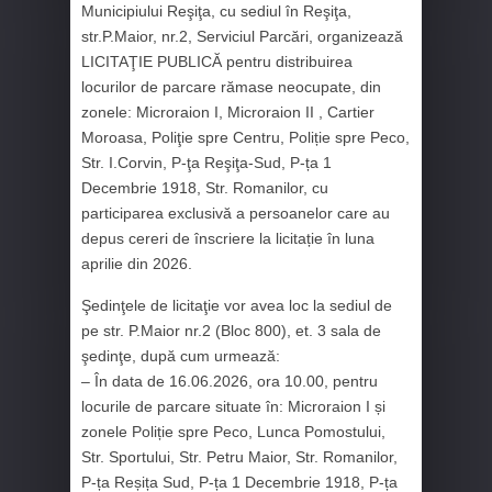
Municipiului Reşiţa, cu sediul în Reşiţa,
str.P.Maior, nr.2, Serviciul Parcări, organizează
LICITAŢIE PUBLICĂ pentru distribuirea
locurilor de parcare rămase neocupate, din
zonele: Microraion I, Microraion II , Cartier
Moroasa, Poliţie spre Centru, Poliție spre Peco,
Str. I.Corvin, P-ţa Reşiţa-Sud, P-ța 1
Decembrie 1918, Str. Romanilor, cu
participarea exclusivă a persoanelor care au
depus cereri de înscriere la licitație în luna
aprilie din 2026.
Şedinţele de licitaţie vor avea loc la sediul de
pe str. P.Maior nr.2 (Bloc 800), et. 3 sala de
şedinţe, după cum urmează:
– În data de 16.06.2026, ora 10.00, pentru
locurile de parcare situate în: Microraion I și
zonele Poliție spre Peco, Lunca Pomostului,
Str. Sportului, Str. Petru Maior, Str. Romanilor,
P-ța Reșița Sud, P-ța 1 Decembrie 1918, P-ța