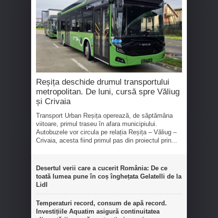
Reșița deschide drumul transportului
metropolitan. De luni, cursă spre Văliug
și Crivaia
Transport Urban Reșița operează, de săptămâna
viitoare, primul traseu în afara municipiului.
Autobuzele vor circula pe relația Reșița – Văliug –
Crivaia, acesta fiind primul pas din proiectul prin...
Desertul verii care a cucerit România: De ce
toată lumea pune în coș înghețata Gelatelli de la
Lidl
Temperaturi record, consum de apă record.
Investițiile Aquatim asigură continuitatea