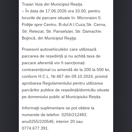
Traian Vuia din Municipiul Reșița.
– În data de 17.06.2026 ora 10.00, pentru
locurile de parcare situate în: Microraion II,
Poliţie spre Centru, B-dul A.I.Cuza,Str. Cerna,
Str. Retezat, Str. Panseluței, Str. Damachin
Bojincă, din Municipiul Reşiţa.
Posesorii autovehiculelor care utilizează
parcarea de reședință și nu achită taxa de
parcare aferentă vor fi sancționați
contravențional cu amendă de la 200 la 500 lei,
conform H.C.L. Nr.467 din 09.10.2024, privind
aprobarea Regulamentului pentru utilizarea
parcărilor publice de reședință/domiciliu situate
pe domeniului public al Municipiului Reșița.
Informaţii suplimentare se pot obține la
numerele de telefon: 0255/212483,
anu0255/220546, interior 20 sau
0774.677.391.