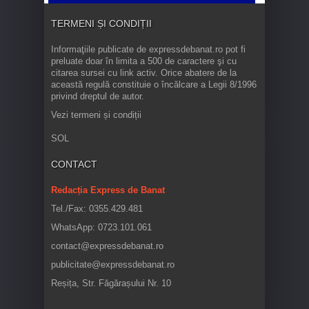
TERMENI ȘI CONDIȚII
Informaţiile publicate de expressdebanat.ro pot fi
preluate doar în limita a 500 de caractere şi cu
citarea sursei cu link activ. Orice abatere de la
această regulă constituie o încălcare a Legii 8/1996
privind dreptul de autor.
Vezi termeni și condiții
SOL
CONTACT
Redacția Express de Banat
Tel./Fax: 0355.429.481
WhatsApp: 0723.101.061
contact@expressdebanat.ro
publicitate@expressdebanat.ro
Reșița, Str. Făgărașului Nr. 10