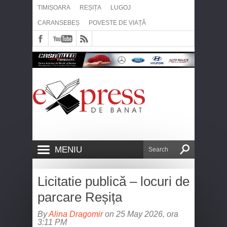
TIMIȘOARA
REȘIȚA
LUGOJ
CARANSEBEȘ
POVESTE DE VIAȚĂ
MENIU
Licitatie publică – locuri de
parcare Reșița
By
Alina Dragomir
on 25 May 2026, ora
3:11 PM