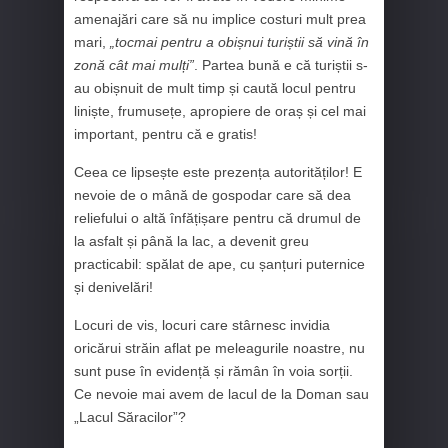
amenajări care să nu implice costuri mult prea
mari,
„tocmai pentru a obișnui turiștii să vină în
zonă cât mai mulți”
. Partea bună e că turiștii s-
au obișnuit de mult timp și caută locul pentru
liniște, frumusețe, apropiere de oraș și cel mai
important, pentru că e gratis!
Ceea ce lipsește este prezența autorităților! E
nevoie de o mână de gospodar care să dea
reliefului o altă înfățișare pentru că drumul de
la asfalt și până la lac, a devenit greu
practicabil: spălat de ape, cu șanțuri puternice
și denivelări!
Locuri de vis, locuri care stârnesc invidia
oricărui străin aflat pe meleagurile noastre, nu
sunt puse în evidență și rămân în voia sorții.
Ce nevoie mai avem de lacul de la Doman sau
„Lacul Săracilor”?