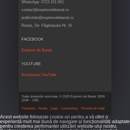
WhatsApp: 0723.101.061
contact@expressdebanat.ro
publicitate@expressdebanat.ro
Reșița, Str. Făgărașului Nr. 10
FACEBOOK
Express de Banat
YOUTUBE
Acceseaza YouTube
Toate drepturile rezervate. © 2025 Express de Banat. ISSN
2248 – 1281
Timișoara
Reșița
Lugoj
Caransebeș
Poveste de viață
Acest website folosește cookie-uri pentru a vă oferi o
experiență mult mai bună de navigare și funcționalități adaptate
pentru creșterea perfomanței utilizării website-ului nostru.