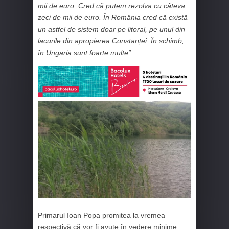
mii de euro. Cred că putem rezolva cu câteva
zeci de mii de euro. În România cred că există
un astfel de sistem doar pe litoral, pe unul din
lacurile din apropierea Constanței. În schimb,
în Ungaria sunt foarte multe”.
Primarul Ioan Popa promitea la vremea
respectivă că vor fi avute în vedere minime