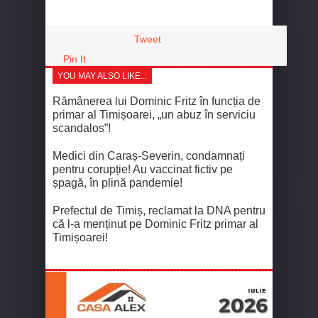
Tweet
Pin It
YOU MAY ALSO LIKE...
Rămânerea lui Dominic Fritz în funcția de
primar al Timișoarei, „un abuz în serviciu
scandalos”!
Medici din Caraș-Severin, condamnați
pentru corupție! Au vaccinat fictiv pe
șpagă, în plină pandemie!
Prefectul de Timiș, reclamat la DNA pentru
că l-a menținut pe Dominic Fritz primar al
Timișoarei!