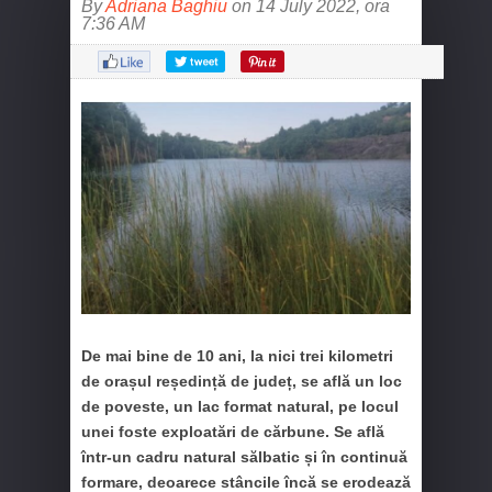
By
Adriana Baghiu
on 14 July 2022, ora
7:36 AM
De mai bine de 10 ani, la nici trei kilometri
de orașul reședință de județ, se află un loc
de poveste, un lac format natural, pe locul
unei foste exploatări de cărbune. Se află
într-un cadru natural sălbatic și în continuă
formare, deoarece stâncile încă se erodează