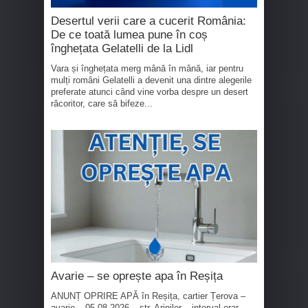
Desertul verii care a cucerit România:
De ce toată lumea pune în coș
înghețata Gelatelli de la Lidl
Vara și înghețata merg mână în mână, iar pentru
mulți români Gelatelli a devenit una dintre alegerile
preferate atunci când vine vorba despre un desert
răcoritor, care să bifeze...
Avarie – se oprește apa în Reșița
ANUNȚ OPRIRE APĂ în Reșița, cartier Țerova –
avarie – 05.08.2026 – str. Arinilor – interval orar