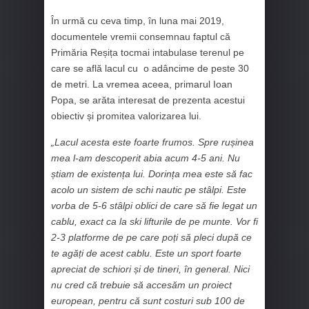
În urmă cu ceva timp, în luna mai 2019,
documentele vremii consemnau faptul că
Primăria Reșița tocmai intabulase terenul pe
care se află lacul cu o adâncime de peste 30
de metri. La vremea aceea, primarul Ioan
Popa, se arăta interesat de prezenta acestui
obiectiv și promitea valorizarea lui.
„Lacul acesta este foarte frumos. Spre rușinea
mea l-am descoperit abia acum 4-5 ani. Nu
știam de existența lui. Dorința mea este să fac
acolo un sistem de schi nautic pe stâlpi. Este
vorba de 5-6 stâlpi oblici de care să fie legat un
cablu, exact ca la ski lifturile de pe munte. Vor fi
2-3 platforme de pe care poți să pleci după ce
te agăți de acest cablu. Este un sport foarte
apreciat de schiori și de tineri, în general. Nici
nu cred că trebuie să accesăm un proiect
european, pentru că sunt costuri sub 100 de