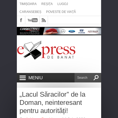
TIMIȘOARA
REȘIȚA
LUGOJ
CARANSEBEȘ
POVESTE DE VIAȚĂ
MENIU
„Lacul Săracilor” de la
Doman, neinteresant
pentru autorități!