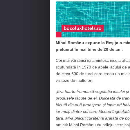
Mihai Românu expune la Reșița o mică 
prelucrat în mai bine de 20 de ani.
Cei mai vârstnici își amintesc insula afl
scufundată în 1970 de apele lacului de ac
de circa 600 de turci care creau un mic 
viziteze de multe ori.
„Era foarte frumoasă vegetația insulei și
produsele făcute de ei. Dulceață de trand
făcută din ouă proaspete și lapte ori halv
iar mulți dintre cei care făceau înghețat
țară. Mi-a plăcut curățenia arătată de p
amintit Mihai Românu cu prilejul vernisa