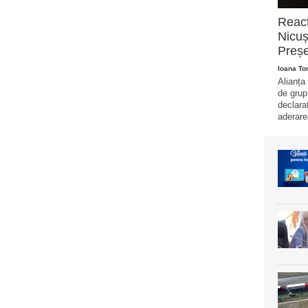
Reacț
Nicuș
Preșe
Ioana T
Alianța
de grup
declara
aderare