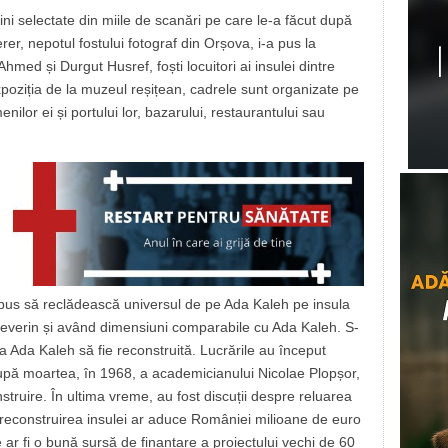
ni selectate din miile de scanări pe care le-a făcut după
terer, nepotul fostului fotograf din Orșova, i-a pus la
Ahmed și Durgut Husref, foști locuitori ai insulei dintre
xpoziția de la muzeul reșițean, cadrele sunt organizate pe
ilor ei și portului lor, bazarului, restaurantului sau
ropus să reclădească universul de pe Ada Kaleh pe insula
 Severin și având dimensiuni comparabile cu Ada Kaleh. S-
 ca Ada Kaleh să fie reconstruită. Lucrările au început
după moartea, în 1968, a academicianului Nicolae Plopșor,
struire. În ultima vreme, au fost discuții despre reluarea
 reconstruirea insulei ar aduce României milioane de euro
 ar fi o bună sursă de finanțare a proiectului vechi de 60