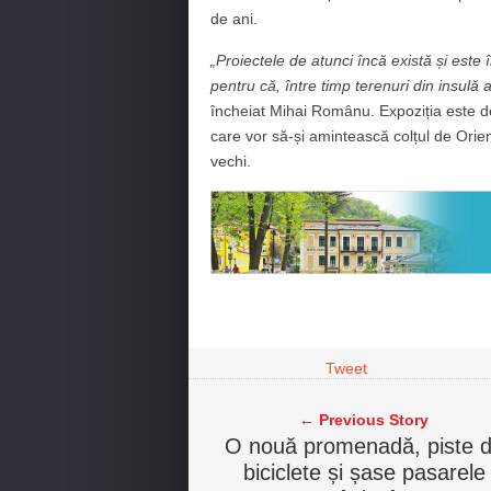
de ani.
„Proiectele de atunci încă există și este î
pentru că, între timp terenuri din insulă
încheiat Mihai Românu. Expoziția este d
care vor să-și amintească colțul de Orie
vechi.
Tweet
← Previous Story
O nouă promenadă, piste 
biciclete și șase pasarele