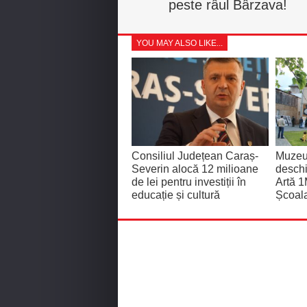
peste râul Bârzava!
YOU MAY ALSO LIKE...
Consiliul Județean Caraș-
Muzeu
Severin alocă 12 milioane
deschi
de lei pentru investiții în
Artă 1
educație și cultură
Școala