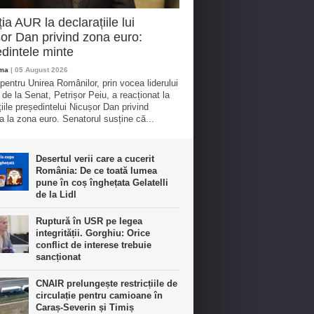
ia AUR la declarațiile lui
or Dan privind zona euro:
dintele minte
oma
| 05 August 2026
 pentru Unirea Românilor, prin vocea liderului
 de la Senat, Petrișor Peiu, a reacționat la
țiile președintelui Nicușor Dan privind
a la zona euro. Senatorul susține că...
Desertul verii care a cucerit
România: De ce toată lumea
pune în coș înghețata Gelatelli
de la Lidl
Ruptură în USR pe legea
integrității. Gorghiu: Orice
conflict de interese trebuie
sancționat
CNAIR prelungește restricțiile de
circulație pentru camioane în
Caraș-Severin și Timiș