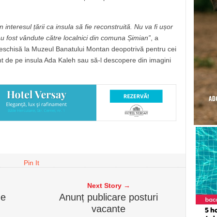
n interesul țării ca insula să fie reconstruită. Nu va fi ușor
 au fost vândute către localnici din comuna Șimian”
, a
eschisă la Muzeul Banatului Montan deopotrivă pentru cei
nt de pe insula Ada Kaleh sau să-l descopere din imagini
Pin It
Next Story →
de
Anunț publicare posturi
vacante