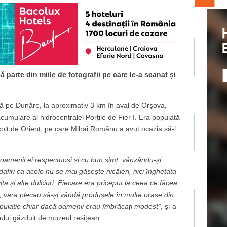
parte din miile de fotografii pe care le-a scanat și
ată pe Dunăre, la aproximativ 3 km în aval de Orșova,
umulare al hidrocentralei Porțile de Fier I. Era populată
colț de Orient, pe care Mihai Românu a avut ocazia să-l
 oamenii ei respectuoși și cu bun simț, vânzându-și
afiri ca acolo nu se mai găsește nicăieri, nici înghețata
ița și alte dulciuri. Fiecare era priceput la ceea ce făcea
ă, vara plecau să-și vândă produsele în multe orașe din
opulație chiar dacă oamenii erau îmbrăcați modest”
, și-a
jului găzduit de muzeul reșițean.