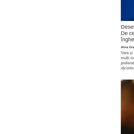
Deser
De ce
înghe
Alina Dr
Vara și
mulți r
prefera
răcorito