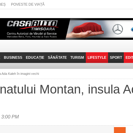
BEȘ
POVESTE DE VIAȚĂ
E
BUSINESS
EDUCAȚIE
SĂNĂTATE
TURISM
LIFESTYLE
SPORT
EDI
JOB-URI
PRIN MUNȚII
POVESTE DE VIAȚĂ
D
BANATULUI
 Ada Kaleh în imagini vechi
TEHNIT
VISIT CARAȘ-SEVERIN
atului Montan, insula A
FANTASTICUL BANAT
TRAVEL VLOG
a 3:00 PM