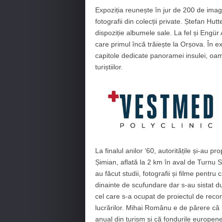
Expoziția reunește în jur de 200 de imagi
fotografii din colecții private. Ștefan Hut
dispoziție albumele sale. La fel și Engür 
care primul încă trăiește la Orșova. În e
capitole dedicate panoramei insulei, oamen
turiștiilor.
La finalul anilor
‘
60, autoritățile și-au p
Șimian, aflată la 2 km în aval de Turnu
au făcut studii, fotografii și filme pentru
dinainte de scufundare dar s-au sistat 
cel care s-a ocupat de proiectul de recon
lucrărilor. Mihai Românu e de părere că
anual din turism și că fondurile europene