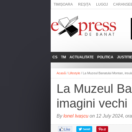
TIMIȘOARA
REȘIȚA
LUGOJ
CARANSE
CS
TM
ACTUALITATE
POLITICA
JUSTITI
REȘIȚA
LUGOJ
ADMINISTRATIE
EXPRESSLIVE
Acasă
/
Lifestyle
/
La Muzeul Banatului Montan, insula
CARANSEBEȘ
TIMIȘOARA
NAȚIONAL
INTERVIURILE
EXPRESS
La Muzeul Ban
ANINA
SOCIAL
BĂILE HERCULANE
UTILE
imagini vechi
BOCŞA
MOLDOVA NOUĂ
By
Ionel Ivașcu
on 12 July 2024, or
ORAVIȚA
OȚELU ROŞU