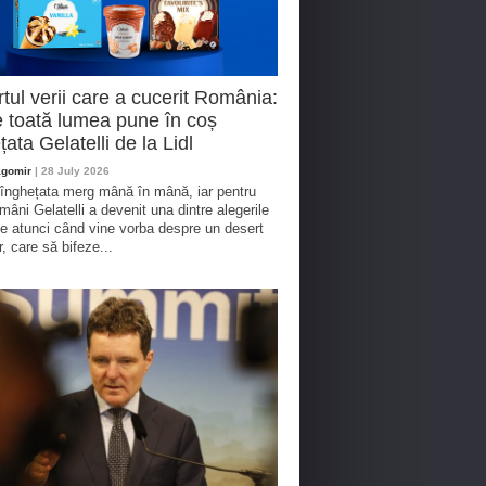
tul verii care a cucerit România:
 toată lumea pune în coș
țata Gelatelli de la Lidl
agomir
| 28 July 2026
 înghețata merg mână în mână, iar pentru
omâni Gelatelli a devenit una dintre alegerile
te atunci când vine vorba despre un desert
r, care să bifeze...