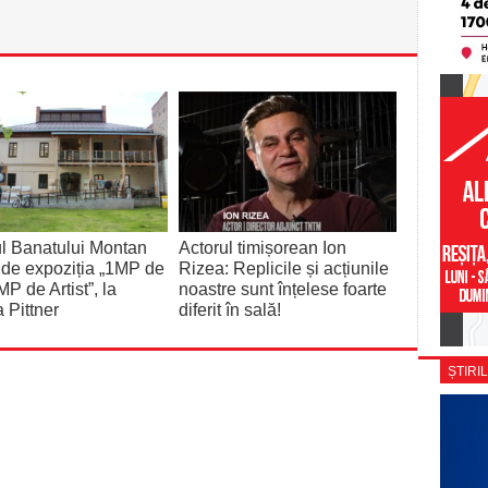
l Banatului Montan
Actorul timișorean Ion
de expoziția „1MP de
Rizea: Replicile și acțiunile
MP de Artist”, la
noastre sunt înțelese foarte
 Pittner
diferit în sală!
ȘTIRIL