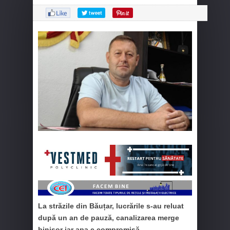
La străzile din Băuțar, lucrările s-au reluat
după un an de pauză, canalizarea merge
binișor iar apa e compromisă.