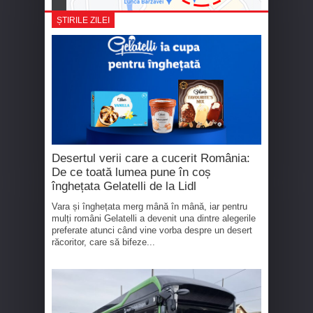
ȘTIRILE ZILEI
Desertul verii care a cucerit România:
De ce toată lumea pune în coș
înghețata Gelatelli de la Lidl
Vara și înghețata merg mână în mână, iar pentru
mulți români Gelatelli a devenit una dintre alegerile
preferate atunci când vine vorba despre un desert
răcoritor, care să bifeze...