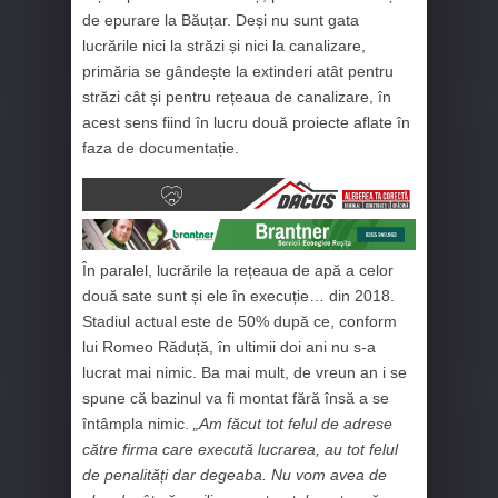
de epurare la Băuțar. Deși nu sunt gata
lucrările nici la străzi și nici la canalizare,
primăria se gândește la extinderi atât pentru
străzi cât și pentru rețeaua de canalizare, în
acest sens fiind în lucru două proiecte aflate în
faza de documentație.
În paralel, lucrările la rețeaua de apă a celor
două sate sunt și ele în execuție… din 2018.
Stadiul actual este de 50% după ce, conform
lui Romeo Răduță, în ultimii doi ani nu s-a
lucrat mai nimic. Ba mai mult, de vreun an i se
spune că bazinul va fi montat fără însă a se
întâmpla nimic.
„Am făcut tot felul de adrese
către firma care execută lucrarea, au tot felul
de penalități dar degeaba. Nu vom avea de