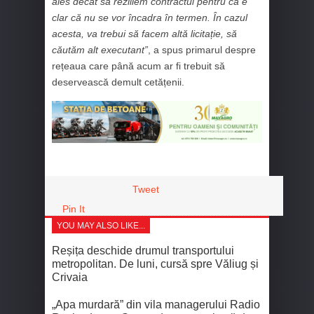
ales decât să reziliem contractul pentru că e
clar că nu se vor încadra în termen. În cazul
acesta, va trebui să facem altă licitație, să
căutăm alt executant”
, a spus primarul despre
rețeaua care până acum ar fi trebuit să
deservească demult cetățenii.
Tweet
Pin It
YOU MAY ALSO LIKE...
Reșița deschide drumul transportului
metropolitan. De luni, cursă spre Văliug și
Crivaia
„Apa murdară” din vila managerului Radio