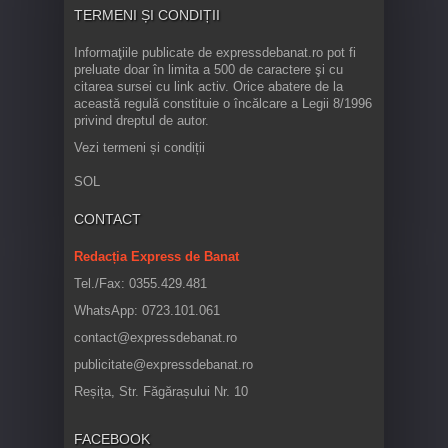
TERMENI ȘI CONDIȚII
Informaţiile publicate de expressdebanat.ro pot fi
preluate doar în limita a 500 de caractere şi cu
citarea sursei cu link activ. Orice abatere de la
această regulă constituie o încălcare a Legii 8/1996
privind dreptul de autor.
Vezi termeni și condiții
SOL
CONTACT
Redacția Express de Banat
Tel./Fax: 0355.429.481
WhatsApp: 0723.101.061
contact@expressdebanat.ro
publicitate@expressdebanat.ro
Reșița, Str. Făgărașului Nr. 10
FACEBOOK