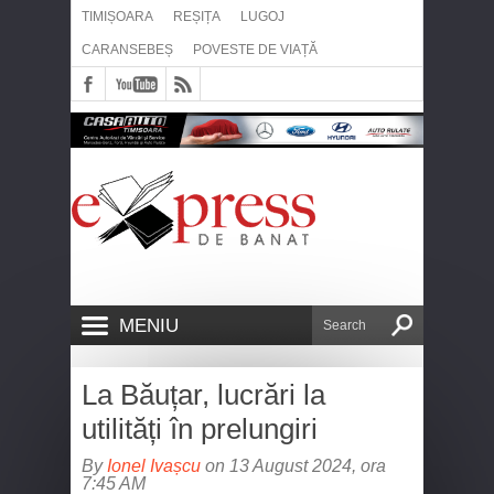
TIMIȘOARA
REȘIȚA
LUGOJ
CARANSEBEȘ
POVESTE DE VIAȚĂ
MENIU
La Băuțar, lucrări la
utilități în prelungiri
By
Ionel Ivașcu
on 13 August 2024, ora
7:45 AM