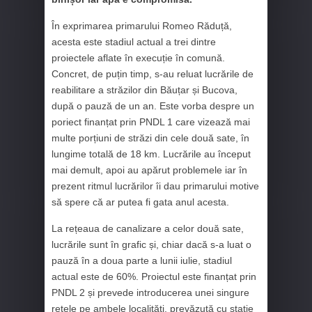
În exprimarea primarului Romeo Răduță,
acesta este stadiul actual a trei dintre
proiectele aflate în execuție în comună.
Concret, de puțin timp, s-au reluat lucrările de
reabilitare a străzilor din Băuțar și Bucova,
după o pauză de un an. Este vorba despre un
poriect finanțat prin PNDL 1 care vizează mai
multe porțiuni de străzi din cele două sate, în
lungime totală de 18 km. Lucrările au început
mai demult, apoi au apărut problemele iar în
prezent ritmul lucrărilor îi dau primarului motive
să spere că ar putea fi gata anul acesta.
La rețeaua de canalizare a celor două sate,
lucrările sunt în grafic și, chiar dacă s-a luat o
pauză în a doua parte a lunii iulie, stadiul
actual este de 60%. Proiectul este finanțat prin
PNDL 2 și prevede introducerea unei singure
rețele pe ambele localități, prevăzută cu stație