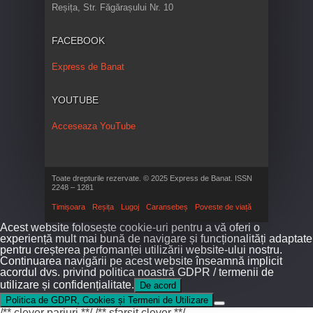
Reșița, Str. Făgărașului Nr. 10
FACEBOOK
Express de Banat
YOUTUBE
Acceseaza YouTube
Toate drepturile rezervate. © 2025 Express de Banat. ISSN
2248 – 1281
Timișoara
Reșița
Lugoj
Caransebeș
Poveste de viață
Acest website folosește cookie-uri pentru a vă oferi o
experiență mult mai bună de navigare și funcționalități adaptate
pentru creșterea perfomanței utilizării website-ului nostru.
Continuarea navigării pe acest website înseamnă implicit
acordul dvs. privind politica noastră GDPR / termenii de
utilizare și confidențialitate.
De acord
Politica de GDPR, Cookies și Termeni de Utilizare
/** clever pariuri **/
/** sfarsit clever **/