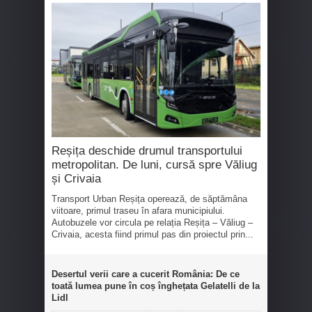
Reșița deschide drumul transportului
metropolitan. De luni, cursă spre Văliug
și Crivaia
Transport Urban Reșița operează, de săptămâna
viitoare, primul traseu în afara municipiului.
Autobuzele vor circula pe relația Reșița – Văliug –
Crivaia, acesta fiind primul pas din proiectul prin...
Desertul verii care a cucerit România: De ce
toată lumea pune în coș înghețata Gelatelli de la
Lidl