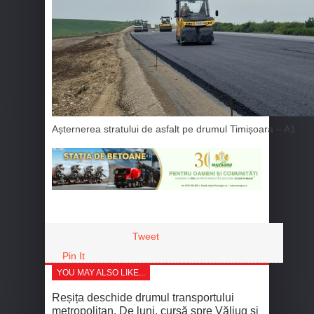
Așternerea stratului de asfalt pe drumul Timișoara – A1
Tweet
Pin It
YOU MAY ALSO LIKE...
Reșița deschide drumul transportului
metropolitan. De luni, cursă spre Văliug și