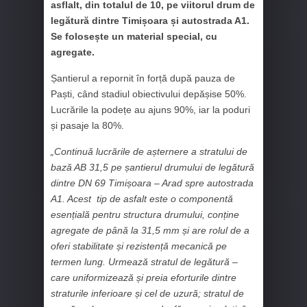
asflalt, din totalul de 10, pe viitorul drum de
legătură dintre Timișoara și autostrada A1.
Se folosește un material special, cu
agregate.
Șantierul a repornit în forță după pauza de
Paști, când stadiul obiectivului depășise 50%.
Lucrările la podețe au ajuns 90%, iar la poduri
și pasaje la 80%.
„Continuă lucrările de așternere a stratului de
bază AB 31,5 pe șantierul drumului de legătură
dintre DN 69 Timișoara – Arad spre autostrada
A1. Acest tip de asfalt este o componentă
esențială pentru structura drumului, conține
agregate de până la 31,5 mm și are rolul de a
oferi stabilitate și rezistență mecanică pe
termen lung. Urmează stratul de legătură –
care uniformizează și preia eforturile dintre
straturile inferioare și cel de uzură; stratul de