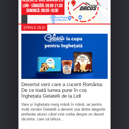
ȘTIRILE ZILEI
Desertul verii care a cucerit România:
De ce toată lumea pune în coș
înghețata Gelatelli de la Lidl
Vara și înghețata merg mână în mână, iar pentru
mulți români Gelatelli a devenit una dintre alegerile
preferate atunci când vine vorba despre un desert
răcoritor, care să bifeze...