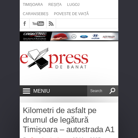
TIMIȘOARA
REȘIȚA
LUGOJ
CARANSEBEȘ
POVESTE DE VIAȚĂ
MENIU
Kilometri de asfalt pe
drumul de legătură
Timișoara – autostrada A1