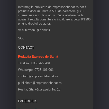
Informaţiile publicate de expressdebanat.ro pot fi
preluate doar în limita a 500 de caractere şi cu
citarea sursei cu link activ. Orice abatere de la
această regulă constituie o încălcare a Legii 8/1996
privind dreptul de autor.
Vezi termeni și condiții
SOL
CONTACT
Redacția Express de Banat
Tel./Fax: 0355.429.481
WhatsApp: 0723.101.061
contact@expressdebanat.ro
publicitate@expressdebanat.ro
Reșița, Str. Făgărașului Nr. 10
FACEBOOK