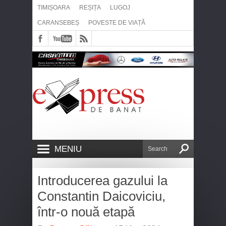
TIMIȘOARA
REȘIȚA
LUGOJ
CARANSEBEȘ
POVESTE DE VIAȚĂ
MENIU
Introducerea gazului la
Constantin Daicoviciu,
într-o nouă etapă