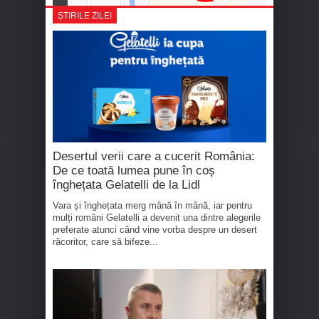
ȘTIRILE ZILEI
Desertul verii care a cucerit România:
De ce toată lumea pune în coș
înghețata Gelatelli de la Lidl
Vara și înghețata merg mână în mână, iar pentru
mulți români Gelatelli a devenit una dintre alegerile
preferate atunci când vine vorba despre un desert
răcoritor, care să bifeze...