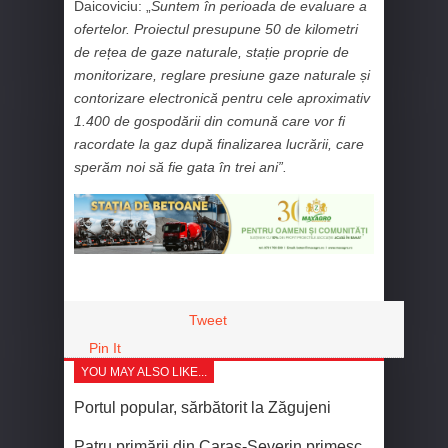
Daicoviciu: „
Suntem în perioada de evaluare a
ofertelor. Proiectul presupune 50 de kilometri
de rețea de gaze naturale, stație proprie de
monitorizare, reglare presiune gaze naturale și
contorizare electronică pentru cele aproximativ
1.400 de gospodării din comună care vor fi
racordate la gaz după finalizarea lucrării, care
sperăm noi să fie gata în trei ani”.
Tweet
Pin It
YOU MAY ALSO LIKE...
Portul popular, sărbătorit la Zăgujeni
Patru primării din Caraș-Severin primesc