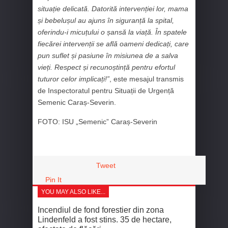
situație delicată. Datorită intervenției lor, mama
și bebelușul au ajuns în siguranță la spital,
oferindu-i micuțului o șansă la viață. În spatele
fiecărei intervenții se află oameni dedicați, care
pun suflet și pasiune în misiunea de a salva
vieți. Respect și recunoștință pentru efortul
tuturor celor implicați!”
, este mesajul transmis
de Inspectoratul pentru Situații de Urgență
Semenic Caraș-Severin.
FOTO: ISU „Semenic” Caraș-Severin
Tweet
Pin It
YOU MAY ALSO LIKE...
Incendiul de fond forestier din zona
Lindenfeld a fost stins. 35 de hectare,