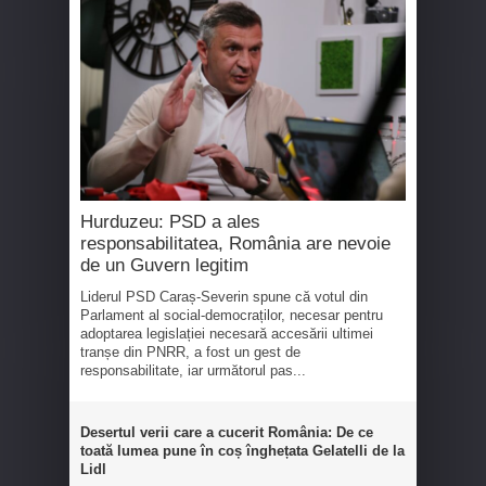
Hurduzeu: PSD a ales
responsabilitatea, România are nevoie
de un Guvern legitim
Liderul PSD Caraș-Severin spune că votul din
Parlament al social-democraților, necesar pentru
adoptarea legislației necesară accesării ultimei
tranșe din PNRR, a fost un gest de
responsabilitate, iar următorul pas...
Desertul verii care a cucerit România: De ce
toată lumea pune în coș înghețata Gelatelli de la
Lidl