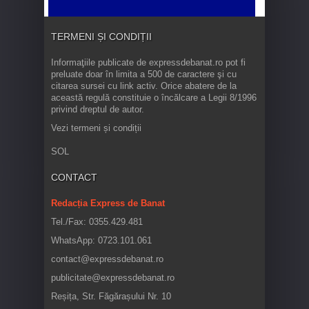
TERMENI ȘI CONDIȚII
Informaţiile publicate de expressdebanat.ro pot fi
preluate doar în limita a 500 de caractere şi cu
citarea sursei cu link activ. Orice abatere de la
această regulă constituie o încălcare a Legii 8/1996
privind dreptul de autor.
Vezi termeni și condiții
SOL
CONTACT
Redacția Express de Banat
Tel./Fax: 0355.429.481
WhatsApp: 0723.101.061
contact@expressdebanat.ro
publicitate@expressdebanat.ro
Reșița, Str. Făgărașului Nr. 10