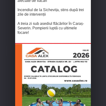
afectate de flăcări
Incendiul de la Sichevița, stins după trei
zile de intervenții
A treia zi sub asediul flăcărilor în Caraș-
Severin. Pompierii luptă cu ultimele
focare!