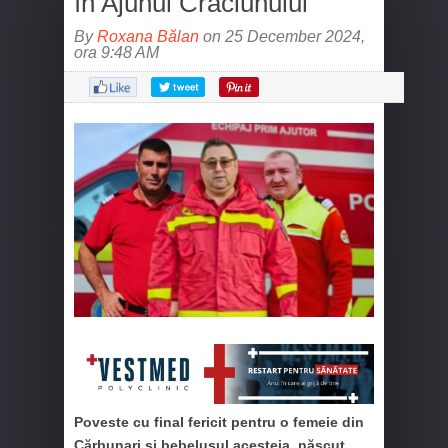
în Ajunul Crăciunului
By
Roxana Bălan
on 25 December 2024,
ora 9:48 AM
Poveste cu final fericit pentru o femeie din
Cărbunari și bebelușul acesteia, născut