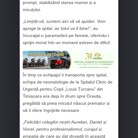
prompt, stabilizând starea mamei și a
micuțului.
„
Liniștiți-vă, suntem aici să vă ajutăm. Vom
ajunge la spital, iar totul va fi bine!”,
au
încurajat-o paramedicii pe femeie, oferindu-i
sprijin moral într-un moment extrem de dificil.
În timp ce echipajul îi transporta spre spital,
echipa de neonatologie de la Spitalul Clinic de
Urgență pentru Copii „Louis Țurcanu” din
Timișoara era deja în drum spre Oravița,
pregătită să preia micuțul născut prematur și
să îi ofere îngrijirile necesare.
„
Felicitări colegilor noștri Aurelian, Daniel și
Viorel, pentru profesionalismul, curajul și
empatia de care au dat dovadă în această