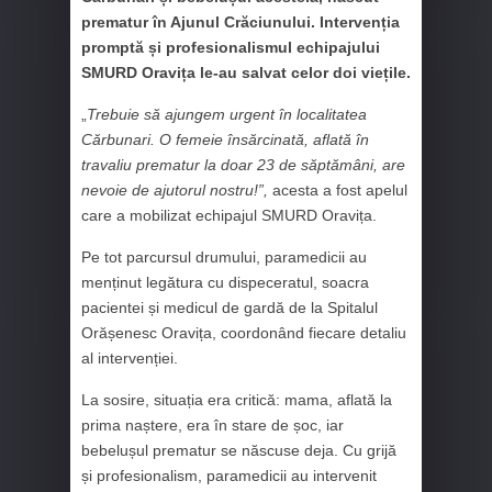
prematur în Ajunul Crăciunului. Intervenția
promptă și profesionalismul echipajului
SMURD Oravița le-au salvat celor doi viețile.
„
Trebuie să ajungem urgent în localitatea
Cărbunari. O femeie însărcinată, aflată în
travaliu prematur la doar 23 de săptămâni, are
nevoie de ajutorul nostru!”,
acesta a fost apelul
care a mobilizat echipajul SMURD Oravița.
Pe tot parcursul drumului, paramedicii au
menținut legătura cu dispeceratul, soacra
pacientei și medicul de gardă de la Spitalul
Orășenesc Oravița, coordonând fiecare detaliu
al intervenției.
La sosire, situația era critică: mama, aflată la
prima naștere, era în stare de șoc, iar
bebelușul prematur se născuse deja. Cu grijă
și profesionalism, paramedicii au intervenit