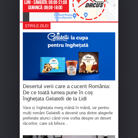
ȘTIRILE ZILEI
Desertul verii care a cucerit România:
De ce toată lumea pune în coș
înghețata Gelatelli de la Lidl
Vara și înghețata merg mână în mână, iar pentru
mulți români Gelatelli a devenit una dintre alegerile
preferate atunci când vine vorba despre un desert
răcoritor, care să bifeze...