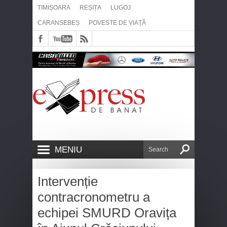
TIMIȘOARA
REȘIȚA
LUGOJ
CARANSEBEȘ
POVESTE DE VIAȚĂ
MENIU
Intervenție
contracronometru a
echipei SMURD Oravița