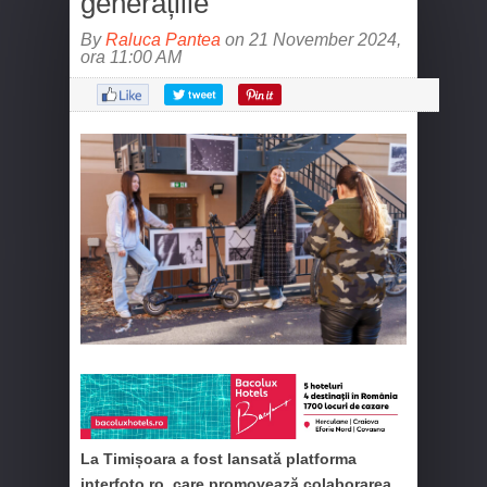
generațiile
By
Raluca Pantea
on 21 November 2024,
ora 11:00 AM
La Timișoara a fost lansată platforma
interfoto.ro, care promovează colaborarea