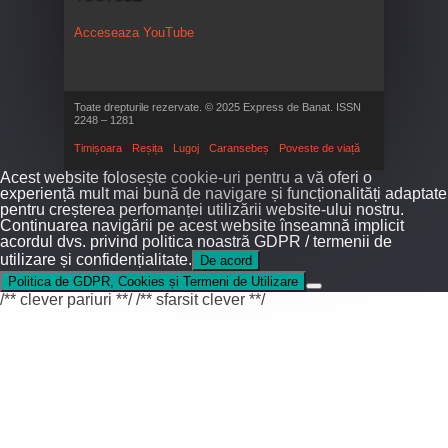
Acceseaza YouTube
Toate drepturile rezervate. © 2025 Express de Banat. ISSN
2248 – 1281
Timișoara
Reșița
Lugoj
Caransebeș
Poveste de viață
Acest website folosește cookie-uri pentru a vă oferi o
experiență mult mai bună de navigare și funcționalități adaptate
pentru creșterea perfomanței utilizării website-ului nostru.
Continuarea navigării pe acest website înseamnă implicit
acordul dvs. privind politica noastră GDPR / termenii de
utilizare și confidențialitate.
De acord
Politica de GDPR, Cookies și Termeni de Utilizare
/** clever pariuri **/
/** sfarsit clever **/