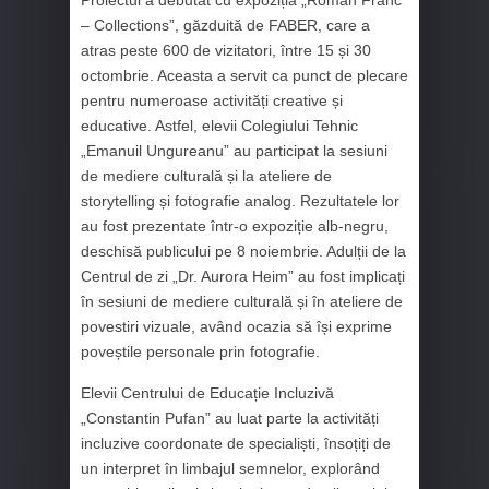
– Collections”, găzduită de FABER, care a
atras peste 600 de vizitatori, între 15 și 30
octombrie. Aceasta a servit ca punct de plecare
pentru numeroase activități creative și
educative. Astfel, elevii Colegiului Tehnic
„Emanuil Ungureanu” au participat la sesiuni
de mediere culturală și la ateliere de
storytelling și fotografie analog. Rezultatele lor
au fost prezentate într-o expoziție alb-negru,
deschisă publicului pe 8 noiembrie. Adulții de la
Centrul de zi „Dr. Aurora Heim” au fost implicați
în sesiuni de mediere culturală și în ateliere de
povestiri vizuale, având ocazia să își exprime
poveștile personale prin fotografie.
Elevii Centrului de Educație Incluzivă
„Constantin Pufan” au luat parte la activități
incluzive coordonate de specialiști, însoțiți de
un interpret în limbajul semnelor, explorând