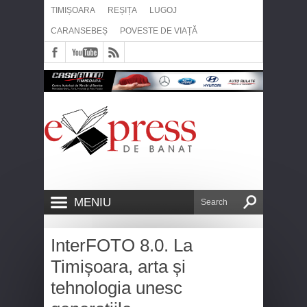
TIMIȘOARA
REȘIȚA
LUGOJ
CARANSEBEȘ
POVESTE DE VIAȚĂ
MENIU
InterFOTO 8.0. La
Timișoara, arta și
tehnologia unesc