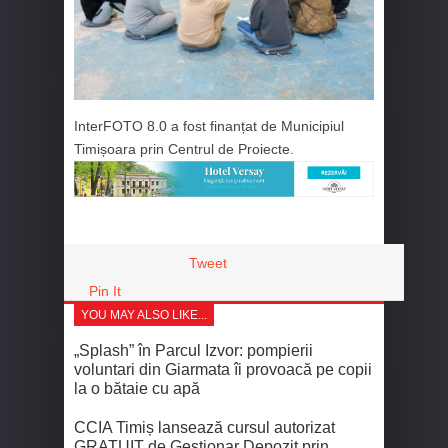
InterFOTO 8.0 a fost finanțat de Municipiul
Timișoara prin Centrul de Proiecte.
Tweet
Pin It
YOU MAY ALSO LIKE...
„Splash” în Parcul Izvor: pompierii
voluntari din Giarmata îi provoacă pe copii
la o bătaie cu apă
CCIA Timiș lansează cursul autorizat
GRATUIT de Gestionar Depozit prin