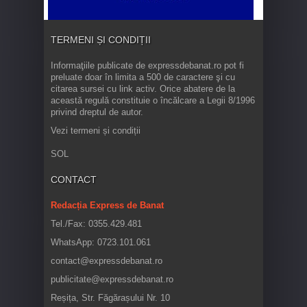
TERMENI ȘI CONDIȚII
Informaţiile publicate de expressdebanat.ro pot fi
preluate doar în limita a 500 de caractere şi cu
citarea sursei cu link activ. Orice abatere de la
această regulă constituie o încălcare a Legii 8/1996
privind dreptul de autor.
Vezi termeni și condiții
SOL
CONTACT
Redacția Express de Banat
Tel./Fax: 0355.429.481
WhatsApp: 0723.101.061
contact@expressdebanat.ro
publicitate@expressdebanat.ro
Reșița, Str. Făgărașului Nr. 10