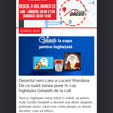
ȘTIRILE ZILEI
Desertul verii care a cucerit România:
De ce toată lumea pune în coș
înghețata Gelatelli de la Lidl
Vara și înghețata merg mână în mână, iar pentru
mulți români Gelatelli a devenit una dintre alegerile
preferate atunci când vine vorba despre un desert
răcoritor, care să bifeze...