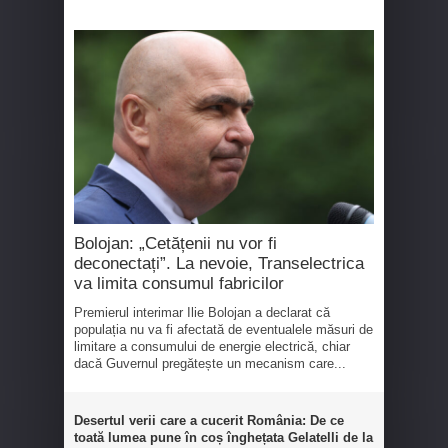
Bolojan: „Cetățenii nu vor fi
deconectați”. La nevoie, Transelectrica
va limita consumul fabricilor
Premierul interimar Ilie Bolojan a declarat că
populația nu va fi afectată de eventualele măsuri de
limitare a consumului de energie electrică, chiar
dacă Guvernul pregătește un mecanism care...
Desertul verii care a cucerit România: De ce
toată lumea pune în coș înghețata Gelatelli de la