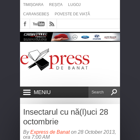
TIMIȘOARA
REȘIȚA
LUGOJ
CARANSEBEȘ
POVESTE DE VIAȚĂ
MENIU
Insectarul cu nă(l)uci 28
octombrie
By
Express de Banat
on 28 October 2013,
ora 7:00 AM