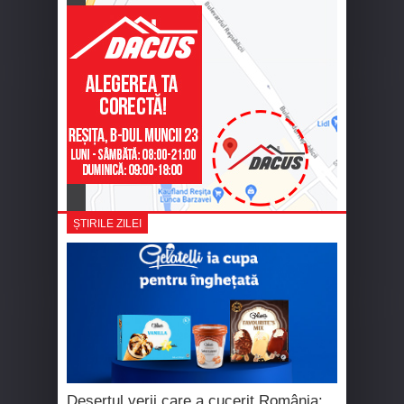
ȘTIRILE ZILEI
Desertul verii care a cucerit România: