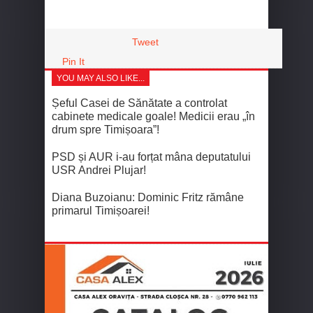
Tweet
Pin It
YOU MAY ALSO LIKE...
Șeful Casei de Sănătate a controlat
cabinete medicale goale! Medicii erau „în
drum spre Timișoara”!
PSD și AUR i-au forțat mâna deputatului
USR Andrei Plujar!
Diana Buzoianu: Dominic Fritz rămâne
primarul Timișoarei!