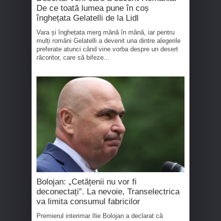
De ce toată lumea pune în coș
înghețata Gelatelli de la Lidl
Vara și înghețata merg mână în mână, iar pentru
mulți români Gelatelli a devenit una dintre alegerile
preferate atunci când vine vorba despre un desert
răcoritor, care să bifeze...
Bolojan: „Cetățenii nu vor fi
deconectați”. La nevoie, Transelectrica
va limita consumul fabricilor
Premierul interimar Ilie Bolojan a declarat că