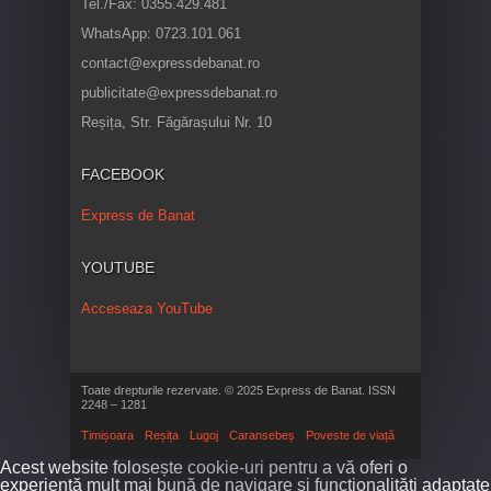
Tel./Fax: 0355.429.481
WhatsApp: 0723.101.061
contact@expressdebanat.ro
publicitate@expressdebanat.ro
Reșița, Str. Făgărașului Nr. 10
FACEBOOK
Express de Banat
YOUTUBE
Acceseaza YouTube
Toate drepturile rezervate. © 2025 Express de Banat. ISSN
2248 – 1281
Timișoara
Reșița
Lugoj
Caransebeș
Poveste de viață
Acest website folosește cookie-uri pentru a vă oferi o
experiență mult mai bună de navigare și funcționalități adaptate