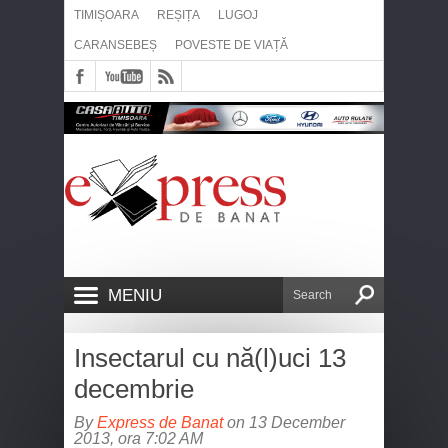
TIMIȘOARA
REȘIȚA
LUGOJ
CARANSEBEȘ
POVESTE DE VIAȚĂ
MENIU
Insectarul cu nă(l)uci 13
decembrie
By
Express de Banat
on 13 December
2013, ora 7:02 AM