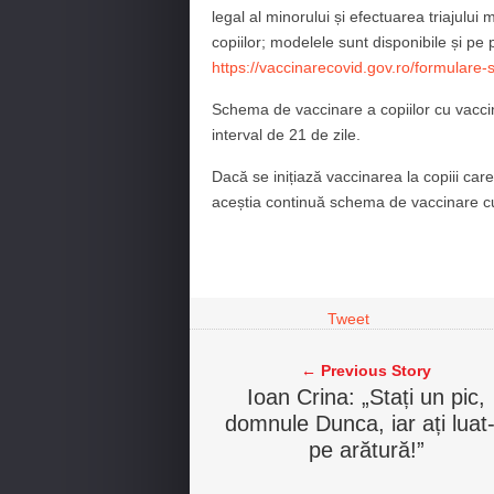
legal al minorului și efectuarea triajului
copiilor; modelele sunt disponibile și pe
https://vaccinarecovid.gov.ro/formulare-s
Schema de vaccinare a copiilor cu vacci
interval de 21 de zile.
Dacă se inițiază vaccinarea la copiii car
aceștia continuă schema de vaccinare cu
Tweet
← Previous Story
Ioan Crina: „Stați un pic,
domnule Dunca, iar ați luat
pe arătură!”