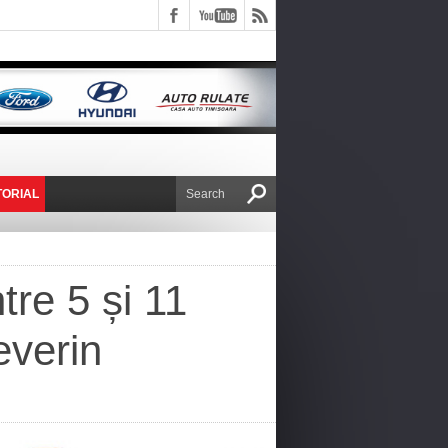
TORIAL
E VICTOR NAFIRU
tre 5 și 11
everin