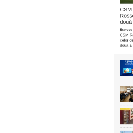
CSM R
Rosso
două 
Express 
CSM Reș
celor d
doua a L