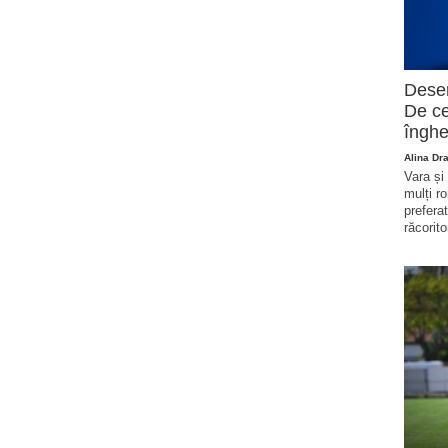
Deser
De ce
înghe
Alina Dr
Vara și
mulți r
prefera
răcorito