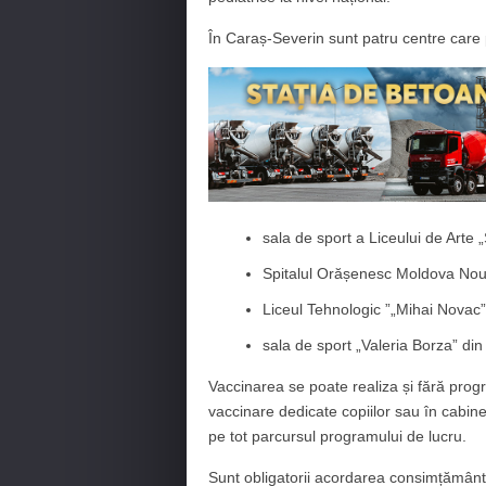
În Caraș-Severin sunt patru centre care po
sala de sport a Liceului de Arte 
Spitalul Orășenesc Moldova No
Liceul Tehnologic ”„Mihai Novac”
sala de sport „Valeria Borza” di
Vaccinarea se poate realiza și fără prog
vaccinare dedicate copiilor sau în cabinet
pe tot parcursul programului de lucru.
Sunt obligatorii acordarea consimțământu