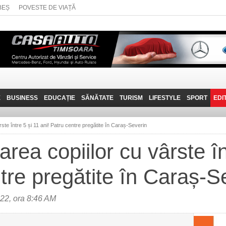
BEȘ
POVESTE DE VIAȚĂ
E
BUSINESS
EDUCAȚIE
SĂNĂTATE
TURISM
LIFESTYLE
SPORT
EDI
JOB-URI
PRIN MUNȚII
POVESTE DE VIAȚĂ
D
BANATULUI
ste între 5 și 11 ani! Patru centre pregătite în Caraș-Severin
TEHNIT
VISIT CARAȘ-SEVERIN
rea copiilor cu vârste în
FANTASTICUL BANAT
ntre pregătite în Caraș-S
TRAVEL VLOG
22, ora 8:46 AM