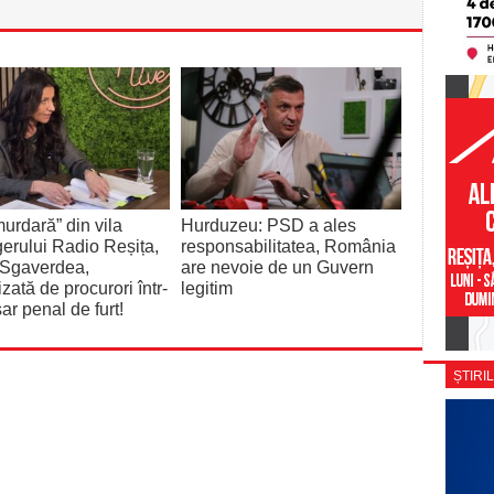
urdară” din vila
Hurduzeu: PSD a ales
rului Radio Reșița,
responsabilitatea, România
 Sgaverdea,
are nevoie de un Guvern
izată de procurori într-
legitim
ar penal de furt!
ȘTIRIL