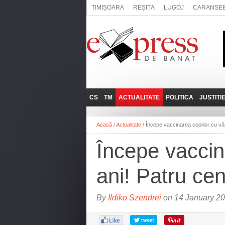
TIMIȘOARA
REȘIȚA
LUGOJ
CARANSE
CS
TM
ACTUALITATE
POLITICA
JUSTITI
REȘIȚA
LUGOJ
ADMINISTRATIE
EXPRESSLIVE
Acasă
/
Actualitate
/
Începe vaccinarea copiilor cu vâr
CARANSEBEȘ
TIMIȘOARA
NAȚIONAL
INTERVIURILE
EXPRESS
Începe vaccina
ANINA
SOCIAL
BĂILE HERCULANE
UTILE
ani! Patru ce
BOCŞA
MOLDOVA NOUĂ
By
Ildiko Szendrei
on 14 January 20
ORAVIȚA
OȚELU ROŞU