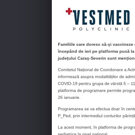
Familiile care doresc să-și vaccineze c
începând de ieri pe platforma pusă la
județului Caraș-Severin sunt menționat
Comitetul Național de Coordonare a Acti
informează asupra modalităților de admi
COVID-19 pentru grupa de vârstă 5 – 11 a
platforma de programare permite programa
26 ianuarie.
Programarea se va efectua doar în centr
P_Ped, prin intermediul conturilor părinți
La acest moment, în platforma de progr
pediatrice la nivel național.