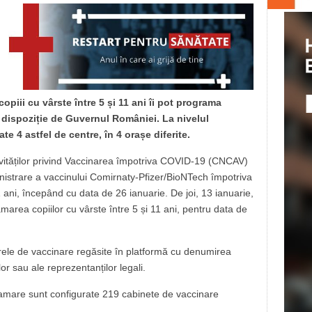
opiii cu vârste între 5 și 11 ani îi pot programa
 dispoziție de Guvernul României. La nivelul
e 4 astfel de centre, în 4 orașe diferite.
vităților privind Vaccinarea împotriva COVID-19 (CNCAV)
nistrare a vaccinului Comirnaty-Pfizer/BioNTech împotriva
ni, începând cu data de 26 ianuarie. De joi, 13 ianuarie,
rea copiilor cu vârste între 5 și 11 ani, pentru data de
ele de vaccinare regăsite în platformă cu denumirea
lor sau ale reprezentanților legali.
amare sunt configurate 219 cabinete de vaccinare