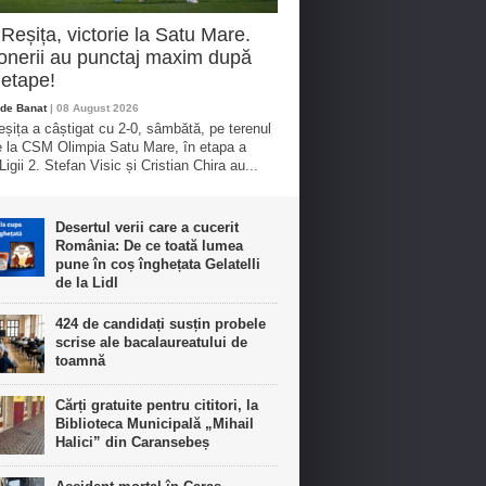
eșița, victorie la Satu Mare.
nerii au punctaj maxim după
etape!
de Banat
| 08 August 2026
ița a câștigat cu 2-0, sâmbătă, pe terenul
e la CSM Olimpia Satu Mare, în etapa a
igii 2. Stefan Visic și Cristian Chira au...
Desertul verii care a cucerit
România: De ce toată lumea
pune în coș înghețata Gelatelli
de la Lidl
424 de candidați susțin probele
scrise ale bacalaureatului de
toamnă
Cărți gratuite pentru cititori, la
Biblioteca Municipală „Mihail
Halici” din Caransebeș