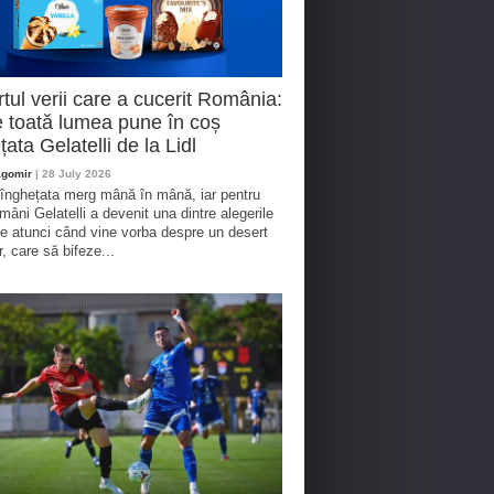
tul verii care a cucerit România:
 toată lumea pune în coș
țata Gelatelli de la Lidl
agomir
| 28 July 2026
 înghețata merg mână în mână, iar pentru
omâni Gelatelli a devenit una dintre alegerile
te atunci când vine vorba despre un desert
r, care să bifeze...