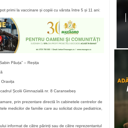
t primi la vaccinare și copiii cu vârsta între 5 și 11 ani:
„Sabin Păuța” – Reșița
uă
 Oravița
n cadrul Școlii Gimnazială nr. 8 Caransebeș
ramare, prin prezentare directă în cabinetele centrelor de
ele medicilor de familie care au solicitat doze pediatrice,
lui informat de către părinți sau de către reprezentantul