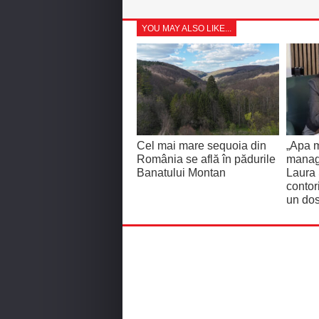
YOU MAY ALSO LIKE...
Cel mai mare sequoia din
„Apa m
România se află în pădurile
manage
Banatului Montan
Laura
contor
un dos