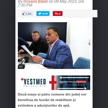
By
Roxana Bălan
on 08 May 2023, ora
7:30 PM
Două orașe și patru comune din județ vor
beneficia de lucrări de reabilitare și
extindere a aducțiunilor de apă.