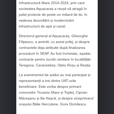
Infrastructură Mare 2014-2024, prin care
societatea Aquacaraș a reușit să atragă în
județ proiecte de peste un miliard de lei, în
vederea dezvoltării și modernizării
infrastructurii de apă și canal.
Directorul general al Aquacaraș, Gheorghe
Filipescu, a amintit, cu acest prilej, și despre
contractele deja atribuite după finalizarea
procedurii în SEAP. Au fost încheiate, așadar,
contracte pentru lucrări similare în localitățile:
Teregova, Caransebeș, Oțelu Roșu și Reșița.
La evenimentul de astăzi au mai participat și
reprezentanții a trei dintre UAT-urile
beneficiare. Este vorba despre primarii
comunelor Ticvaniu Mare și Topleț, Ciprian
Măceșanu și Ilie Hașcă, și despre viceprimarul
orașului Băile Herculane, Gore Domilescu.