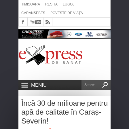
TIMIȘOARA
REȘIȚA
LUGOJ
CARANSEBEȘ
POVESTE DE VIAȚĂ
MENIU
Încă 30 de milioane pentru
apă de calitate în Caraș-
Severin!