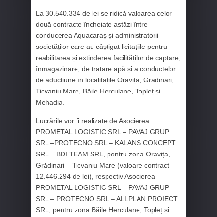
La 30.540.334 de lei se ridică valoarea celor
două contracte încheiate astăzi între
conducerea Aquacaraș și administratorii
societăților care au câștigat licitațiile pentru
reabilitarea și extinderea facilităților de captare,
înmagazinare, de tratare apă și a conductelor
de aducțiune în localitățile Oravița, Grădinari,
Ticvaniu Mare, Băile Herculane, Topleț și
Mehadia.
Lucrările vor fi realizate de Asocierea
PROMETAL LOGISTIC SRL – PAVAJ GRUP
SRL –PROTECNO SRL – KALANS CONCEPT
SRL – BDI TEAM SRL, pentru zona Oravița,
Grădinari – Ticvaniu Mare (valoare contract:
12.446.294 de lei), respectiv Asocierea
PROMETAL LOGISTIC SRL – PAVAJ GRUP
SRL – PROTECNO SRL – ALLPLAN PROIECT
SRL, pentru zona Băile Herculane, Topleț și