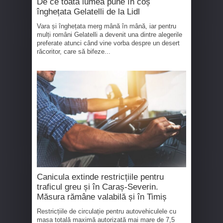
De ce toată lumea pune în coș
înghețata Gelatelli de la Lidl
Vara și înghețata merg mână în mână, iar pentru
mulți români Gelatelli a devenit una dintre alegerile
preferate atunci când vine vorba despre un desert
răcoritor, care să bifeze...
Canicula extinde restricțiile pentru
traficul greu și în Caraș-Severin.
Măsura rămâne valabilă și în Timiș
Restricțiile de circulație pentru autovehiculele cu
masa totală maximă autorizată mai mare de 7,5