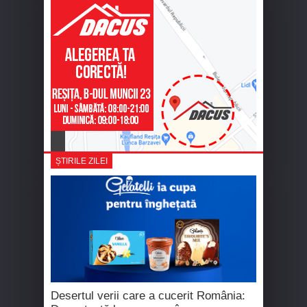
ȘTIRILE ZILEI
Desertul verii care a cucerit România: