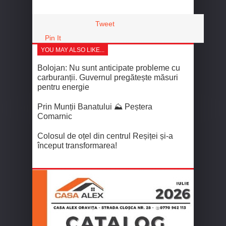
Tweet
Pin It
YOU MAY ALSO LIKE...
Bolojan: Nu sunt anticipate probleme cu
carburanții. Guvernul pregătește măsuri
pentru energie
Prin Munții Banatului ⛰️ Peștera
Comarnic
Colosul de oțel din centrul Reșiței și-a
început transformarea!