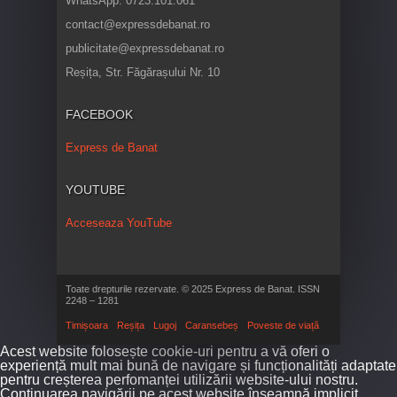
WhatsApp: 0723.101.061
contact@expressdebanat.ro
publicitate@expressdebanat.ro
Reșița, Str. Făgărașului Nr. 10
FACEBOOK
Express de Banat
YOUTUBE
Acceseaza YouTube
Toate drepturile rezervate. © 2025 Express de Banat. ISSN
2248 – 1281
Timișoara
Reșița
Lugoj
Caransebeș
Poveste de viață
Acest website folosește cookie-uri pentru a vă oferi o
experiență mult mai bună de navigare și funcționalități adaptate
pentru creșterea perfomanței utilizării website-ului nostru.
Continuarea navigării pe acest website înseamnă implicit